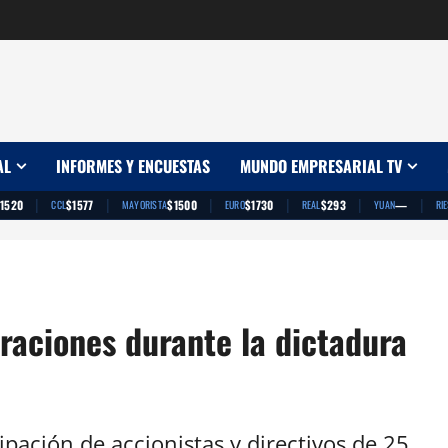
AL
INFORMES Y ENCUESTAS
MUNDO EMPRESARIAL TV
|
|
|
|
|
|
1520
$1577
$1500
$1730
$293
—
CCL
MAYORISTA
EURO
REAL
YUAN
RI
oraciones durante la dictadura
pación de accionistas y directivos de 25