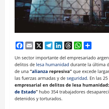
Facebook
Email
X
Telegram
LinkedIn
Threads
Whats
Comp
Un sector importante del empresariado argent
delitos de
lesa humanidad
durante la última d
de una
“
alianza
represiva”
que excede larga
las fuerzas armadas y de
seguridad
. En las 2
empresarial en delitos de lesa humanidad:
de Estado
”
hubo 354 trabajadores desapareci
detenidos y torturados.