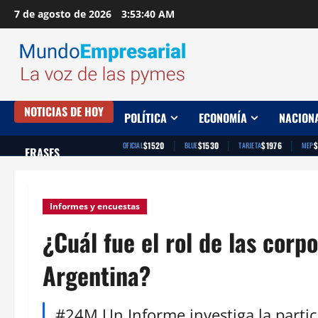
Saltar
7 de agosto de 2026
3:53:41 AM
al
contenido
NOTICIAS DE HOY
POLÍTICA
ECONOMÍA
NACION
|
|
|
$1520
$1530
$1976
$
OFICIAL
BLUE
TARJETA
MEP
FRASES
Informes y encuestas
¿Cuál fue el rol de las corp
Argentina?
#24M Un Informe investiga la partici