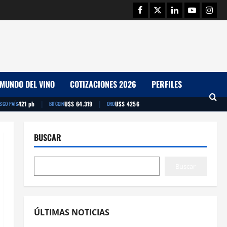
Facebook
Twitter
Linkedin
Youtube
Insta
MUNDO DEL VINO
COTIZACIONES 2026
PERFILES
|
|
421 pb
U$S 64.319
U$S 4256
ESGO PAÍS
BITCOIN
ORO
BUSCAR
Buscar
ÚLTIMAS NOTICIAS