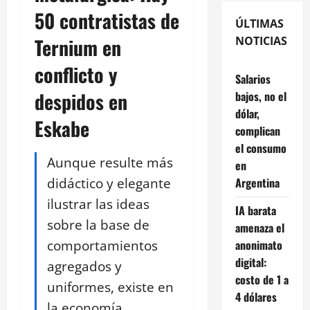
50 contratistas de
ÚLTIMAS
Ternium en
NOTICIAS
conflicto y
Salarios
despidos en
bajos, no el
dólar,
Eskabe
complican
el consumo
Aunque resulte más
en
didáctico y elegante
Argentina
ilustrar las ideas
IA barata
sobre la base de
amenaza el
comportamientos
anonimato
digital:
agregados y
costo de 1 a
uniformes, existe en
4 dólares
la economía