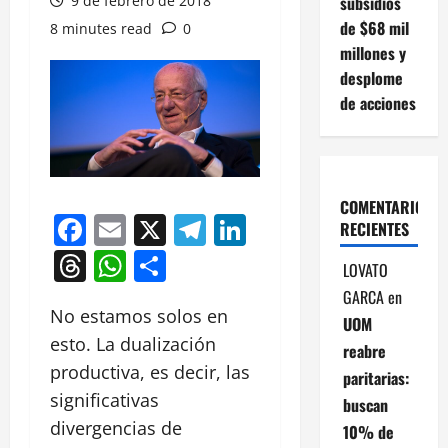
9 de febrero de 2018
subsidios
de $68 mil
8 minutes read
0
millones y
desplome
de acciones
COMENTARIOS
Facebook
Email
X
Telegram
LinkedIn
RECIENTES
Threads
WhatsApp
Compartir
LOVATO
GARCA
en
No estamos solos en
UOM
esto. La dualización
reabre
productiva, es decir, las
paritarias:
significativas
buscan
divergencias de
10% de