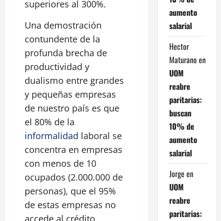
superiores al 300%.
aumento
Una demostración
salarial
contundente de la
Hector
profunda brecha de
Maturano
en
productividad y
UOM
dualismo entre grandes
reabre
y pequeñas empresas
paritarias:
de nuestro país es que
buscan
el 80% de la
10% de
informalidad
laboral se
aumento
concentra en empresas
salarial
con menos de 10
Jorge
en
ocupados (2.000.000 de
UOM
personas), que el 95%
reabre
de estas empresas no
paritarias:
accede al crédito