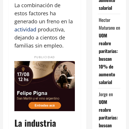
La combinación de
salarial
estos factores ha
Hector
generado un freno en la
Maturano
en
actividad
productiva,
UOM
dejando a cientos de
reabre
familias sin empleo.
paritarias:
PUBLICIDAD
buscan
10% de
aumento
salarial
Jorge
en
UOM
reabre
paritarias:
La industria
buscan