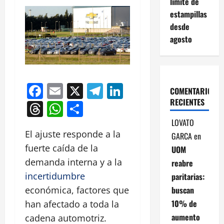
límite de
estampillas
desde
agosto
Facebook
Email
X
Telegram
LinkedIn
COMENTARIOS
RECIENTES
Threads
WhatsApp
Compartir
LOVATO
El ajuste responde a la
GARCA
en
fuerte caída de la
UOM
demanda interna y a la
reabre
incertidumbre
paritarias:
buscan
económica, factores que
10% de
han afectado a toda la
aumento
cadena automotriz.