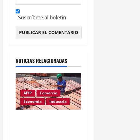
Suscríbete al boletín
Alternative:
NOTICIAS RELACIONADAS
AFIP
Comercio
Economía
Industria
Cobre supera los
u$s14.000: el metal clave
para la inteligencia