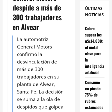
despide a más de
ÚLTIMAS
300 trabajadores
NOTICIAS
en Alvear
Cobre
supera los
La automotriz
u$s14.000:
General Motors
el metal
clave para
confirmó la
la
desvinculación de
inteligencia
más de 300
artificial
trabajadores en su
Consumo
planta de Alvear,
en picada:
Santa Fe. La decisión
75% de
se suma a la ola de
rubros
despidos que golpea
estancados