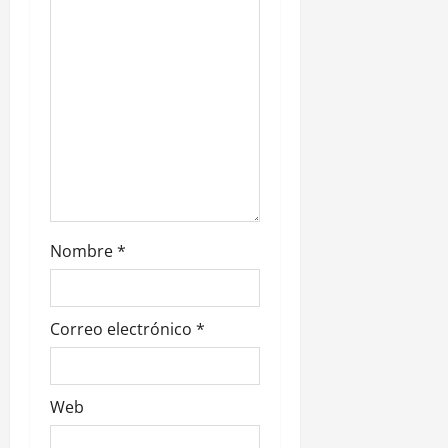
t
r
a
d
a
s
Nombre
*
Correo electrónico
*
Web