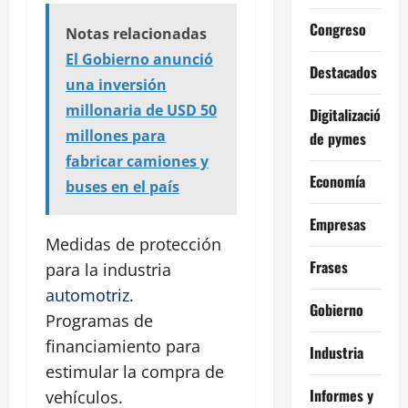
Congreso
Notas relacionadas
El Gobierno anunció
Destacados
una inversión
millonaria de USD 50
Digitalización
millones para
de pymes
fabricar camiones y
Economía
buses en el país
Empresas
Medidas de protección
Frases
para la industria
automotriz
.
Gobierno
Programas de
financiamiento para
Industria
estimular la compra de
Informes y
vehículos.