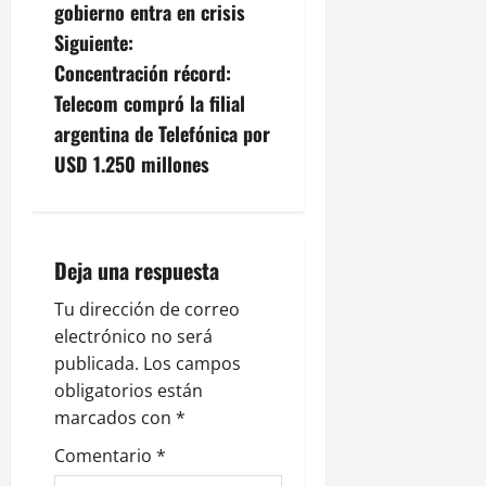
e
gobierno entra en crisis
g
Siguiente:
Concentración récord:
a
Telecom compró la filial
c
argentina de Telefónica por
USD 1.250 millones
i
ó
n
Deja una respuesta
d
Tu dirección de correo
electrónico no será
e
publicada.
Los campos
obligatorios están
e
marcados con
*
n
Comentario
*