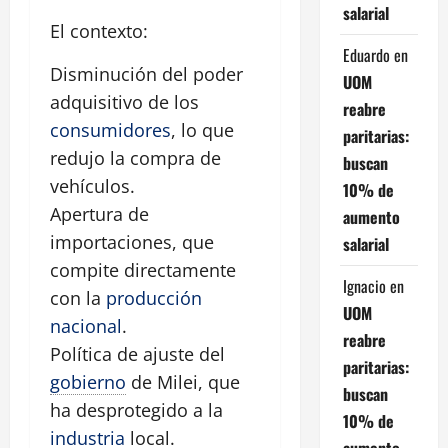
salarial
El contexto:
Eduardo
en
Disminución del poder
UOM
adquisitivo de los
reabre
consumidores
, lo que
paritarias:
redujo la compra de
buscan
vehículos.
10% de
Apertura de
aumento
importaciones, que
salarial
compite directamente
Ignacio
en
con la
producción
UOM
nacional
.
reabre
Política de ajuste del
paritarias:
gobierno
de Milei, que
buscan
ha desprotegido a la
10% de
industria
local.
aumento