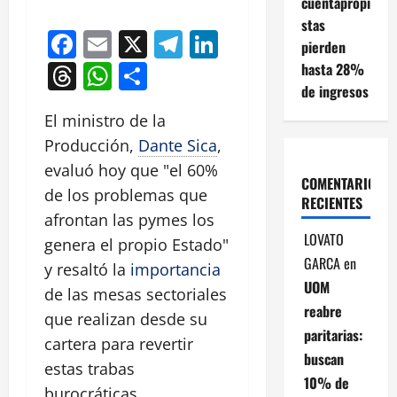
cuentapropi
stas
Facebook
Email
X
Telegram
LinkedIn
pierden
Threads
WhatsApp
Compartir
hasta 28%
de ingresos
El ministro de la
Producción,
Dante Sica
,
evaluó hoy que "el 60%
COMENTARIOS
de los problemas que
RECIENTES
afrontan las pymes los
LOVATO
genera el propio Estado"
GARCA
en
y resaltó la
importancia
UOM
de las mesas sectoriales
reabre
que realizan desde su
paritarias:
cartera para revertir
buscan
estas trabas
10% de
burocráticas.