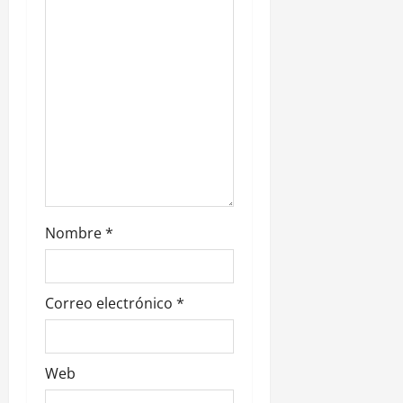
n
t
r
a
d
a
s
Nombre
*
Correo electrónico
*
Web