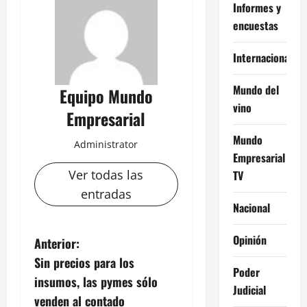
Informes y
encuestas
Internacional
Mundo del
Equipo Mundo
vino
Empresarial
Mundo
Administrator
Empresarial
Ver todas las
TV
entradas
Nacional
Opinión
N
Anterior:
Sin precios para los
a
Poder
insumos, las pymes sólo
Judicial
v
venden al contado