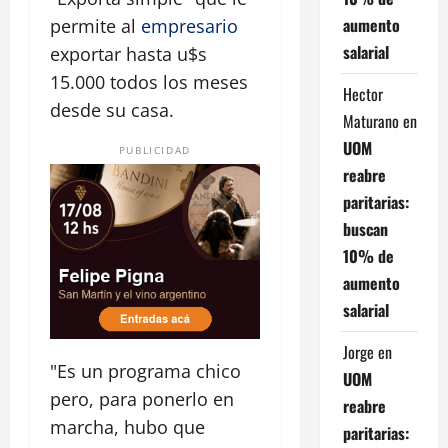
aumento
permite al
empresario
salarial
exportar hasta u$s
15.000 todos los meses
Hector
desde su casa.
Maturano
en
UOM
PUBLICIDAD
reabre
paritarias:
buscan
10% de
aumento
salarial
Jorge
en
"Es un programa chico
UOM
pero, para ponerlo en
reabre
marcha, hubo que
paritarias: