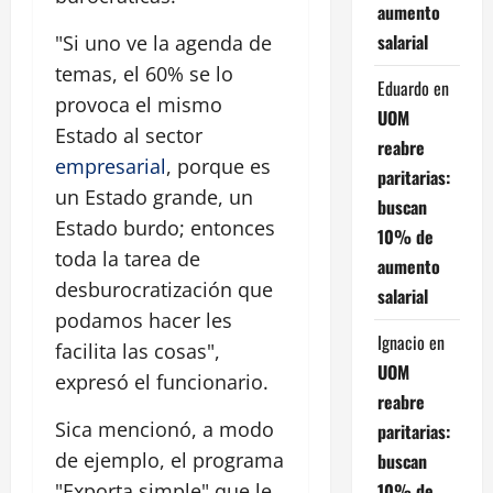
aumento
salarial
"Si uno ve la agenda de
temas, el 60% se lo
Eduardo
en
provoca el mismo
UOM
Estado al sector
reabre
empresarial
, porque es
paritarias:
un Estado grande, un
buscan
Estado burdo; entonces
10% de
toda la tarea de
aumento
desburocratización que
salarial
podamos hacer les
Ignacio
en
facilita las cosas",
UOM
expresó el funcionario.
reabre
Sica mencionó, a modo
paritarias:
de ejemplo, el programa
buscan
10% de
"Exporta simple" que le