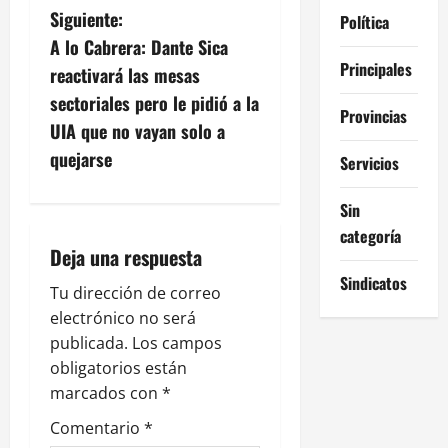
Siguiente:
Política
e
A lo Cabrera: Dante Sica
Principales
g
reactivará las mesas
sectoriales pero le pidió a la
a
Provincias
UIA que no vayan solo a
c
quejarse
Servicios
i
Sin
categoría
ó
Deja una respuesta
n
Sindicatos
Tu dirección de correo
electrónico no será
d
publicada.
Los campos
e
obligatorios están
marcados con
*
e
Comentario
*