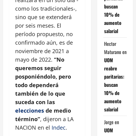
buscan
como los tradicionales-,
10% de
sino que se extenderá
aumento
por seis meses. El
salarial
período propuesto, no
confirmado aún, es de
Hector
noviembre de 2021 a
Maturano
en
mayo de 2022.
“No
UOM
queremos seguir
reabre
paritarias:
posponiéndolo, pero
buscan
todo dependerá
10% de
también de lo que
aumento
suceda con las
salarial
elecciones
de medio
término”
, dijeron a LA
Jorge
en
NACION en el
Indec
.
UOM