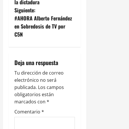
v
la dictadura
Siguiente:
e
#AHORA Alberto Fernández
g
en Sobredosis de TV por
C5N
a
c
i
Deja una respuesta
ó
Tu dirección de correo
electrónico no será
n
publicada.
Los campos
obligatorios están
d
marcados con
*
e
Comentario
*
e