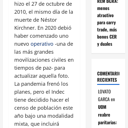
REM BCRA:
hizo el 27 de octubre de
menos
2010, el mismo día de la
atractivo
muerte de Néstor
para carry
Kirchner. En 2020 debió
trade, más
haber comenzado uno
bonos CER
y duales
nuevo
operativo
-una de
las más grandes
movilizaciones civiles en
tiempos de paz- para
COMENTARIOS
actualizar aquella foto.
RECIENTES
La pandemia frenó los
LOVATO
planes, pero el Indec
GARCA
en
tiene decidido hacer el
UOM
censo de población este
reabre
año bajo una modalidad
paritarias:
mixta, que incluirá