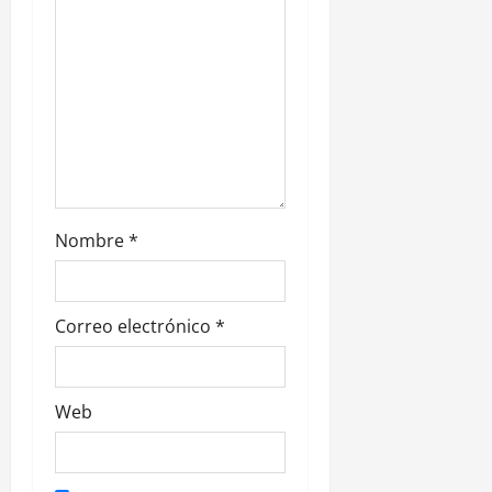
n
t
r
a
d
Nombre
*
a
s
Correo electrónico
*
Web