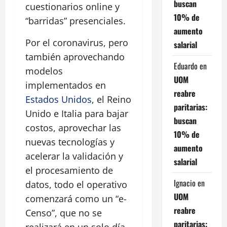
buscan
cuestionarios online y
10% de
“barridas” presenciales.
aumento
Por el coronavirus, pero
salarial
también aprovechando
Eduardo
en
modelos
UOM
implementados en
reabre
Estados Unidos
, el Reino
paritarias:
Unido e Italia para bajar
buscan
costos, aprovechar las
10% de
nuevas tecnologías y
aumento
acelerar la validación y
salarial
el procesamiento de
Ignacio
en
datos, todo el operativo
UOM
comenzará como un “e-
reabre
Censo”, que no se
paritarias:
realizará en un solo día -