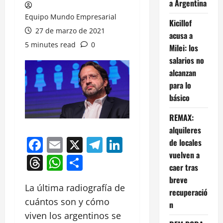
a Argentina
Equipo Mundo Empresarial
Kicillof
27 de marzo de 2021
acusa a
5 minutes read
0
Milei: los
salarios no
alcanzan
para lo
básico
REMAX:
alquileres
Facebook
Email
X
Telegram
LinkedIn
de locales
vuelven a
Threads
WhatsApp
Compartir
caer tras
breve
La última radiografía de
recuperació
cuántos son y cómo
n
viven los argentinos se