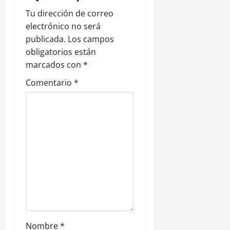
ó
Tu dirección de correo
n
electrónico no será
publicada.
Los campos
d
obligatorios están
e
marcados con
*
Comentario
*
e
n
t
r
a
d
a
Nombre
*