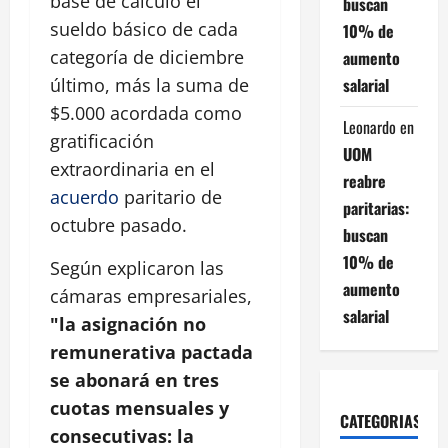
base de cálculo el
buscan
sueldo básico de cada
10% de
categoría de diciembre
aumento
salarial
último, más la suma de
$5.000 acordada como
Leonardo
en
gratificación
UOM
extraordinaria en el
reabre
acuerdo
paritario de
paritarias:
octubre pasado.
buscan
10% de
Según explicaron las
aumento
cámaras empresariales,
salarial
"la asignación no
remunerativa pactada
se abonará en tres
cuotas mensuales y
CATEGORIAS
consecutivas: la