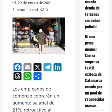
cuenta
29 de enero de 2021
deuda de
3 minutes read
0
terceros
sin orden
judicial
Ni una
pyme
menos:
Cierra
empresa
Facebook
Email
X
Telegram
LinkedIn
textil
Threads
WhatsApp
Compartir
exitosa de
Catamarca
creada por
Los empleados de
un pool de
comercio cobrarán un
reconocidas
aumento
salarial del
marcas
21%, retroactivo al