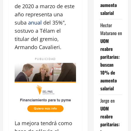
aumento
de 2020 a marzo de este
salarial
año representa una
suba
anual
del 35%",
Hector
sostuvo a Télam el
Maturano
en
titular del gremio,
UOM
Armando Cavalieri.
reabre
paritarias:
PUBLICIDAD
buscan
10% de
aumento
salarial
Jorge
en
UOM
reabre
La mejora tendrá como
paritarias: