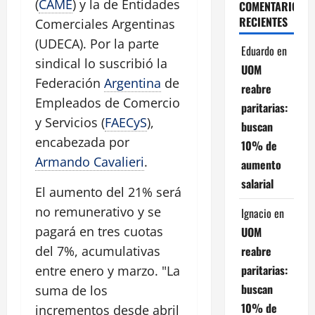
(
CAME
) y la de Entidades
COMENTARIOS
RECIENTES
Comerciales Argentinas
(UDECA). Por la parte
Eduardo
en
sindical lo suscribió la
UOM
Federación
Argentina
de
reabre
Empleados de Comercio
paritarias:
y Servicios (
FAECyS
),
buscan
encabezada por
10% de
Armando Cavalieri
.
aumento
salarial
El aumento del 21% será
no remunerativo y se
Ignacio
en
pagará en tres cuotas
UOM
reabre
del 7%, acumulativas
paritarias:
entre enero y marzo. "La
buscan
suma de los
10% de
incrementos desde abril