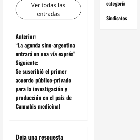
categoría
Ver todas las
entradas
Sindicatos
N
Anterior:
“La agenda sino-argentina
a
entrará en una vía exprés”
v
Siguiente:
Se suscribió el primer
e
acuerdo público-privado
g
para la investigación y
producción en el país de
a
Cannabis medicinal
c
i
Deja una respuesta