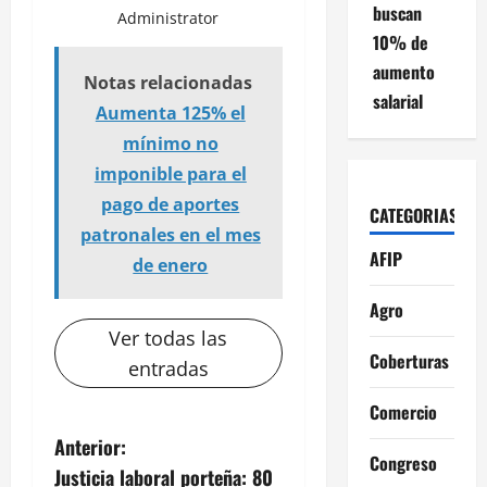
buscan
Administrator
10% de
aumento
Notas relacionadas
salarial
Aumenta 125% el
mínimo no
imponible para el
pago de aportes
CATEGORIAS
patronales en el mes
AFIP
de enero
Agro
Ver todas las
Coberturas
entradas
Comercio
N
Anterior:
Congreso
Justicia laboral porteña: 80