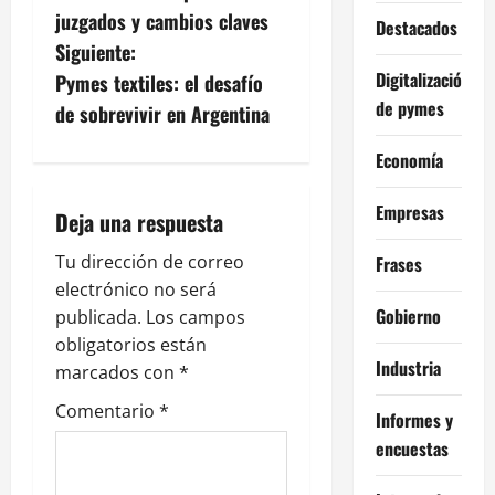
a
juzgados y cambios claves
Destacados
v
Siguiente:
Digitalización
Pymes textiles: el desafío
e
de pymes
de sobrevivir en Argentina
g
Economía
a
Empresas
Deja una respuesta
c
Tu dirección de correo
Frases
i
electrónico no será
Gobierno
publicada.
Los campos
ó
obligatorios están
Industria
n
marcados con
*
Comentario
*
d
Informes y
encuestas
e