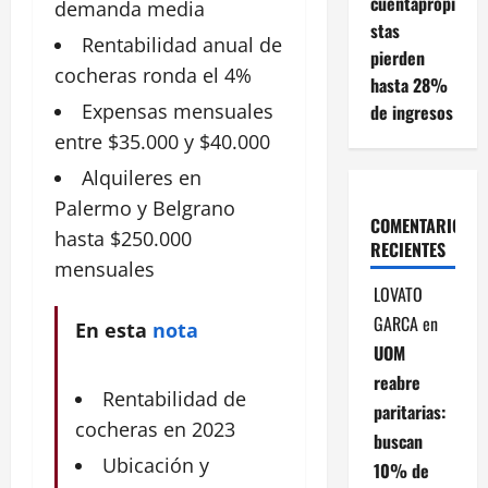
cuentapropi
demanda
media
stas
Rentabilidad
anual
de
pierden
cocheras ronda el 4%
hasta 28%
Expensas
mensuales
de ingresos
entre $35.000 y $40.000
Alquileres
en
Palermo y Belgrano
COMENTARIOS
hasta $250.000
RECIENTES
mensuales
LOVATO
GARCA
en
En esta
nota
UOM
reabre
Rentabilidad de
paritarias:
cocheras en 2023
buscan
Ubicación y
10% de