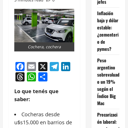
jefes
Inflación
baja y dólar
estable:
¿cementeri
o de
Cochera, cochera
pymes?
Peso
Facebook
Email
X
Telegram
LinkedIn
argentino
Threads
WhatsApp
Compartir
sobrevaluad
o un 19%
según el
Lo que tenés que
Índice Big
saber:
Mac
Cocheras desde
Precarizaci
ón laboral:
u$s15.000 en barrios de