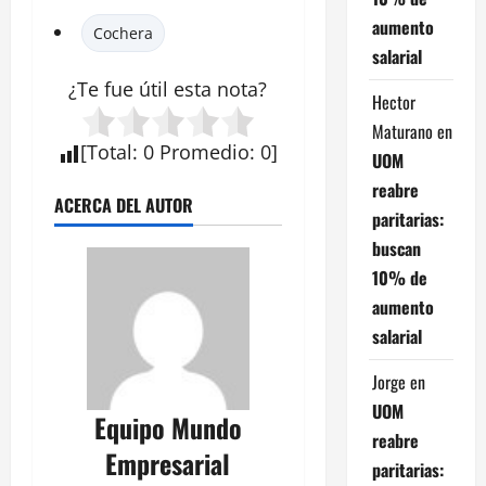
aumento
Cochera
salarial
¿Te fue útil esta nota?
Hector
Maturano
en
[
Total
:
0
Promedio
:
0
]
UOM
reabre
ACERCA DEL AUTOR
paritarias:
buscan
10% de
aumento
salarial
Jorge
en
UOM
Equipo Mundo
reabre
Empresarial
paritarias: