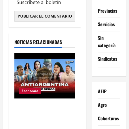
Suscríbete al boletín
Provincias
Servicios
Alternative:
Sin
NOTICIAS RELACIONADAS
categoría
Sindicatos
AFIP
Economía
Agro
Ley de tierras: el
proyecto que unió a
Coberturas
artistas y empresarios