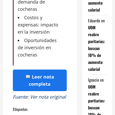
demanda de
aumento
cocheras
salarial
Costos y
Eduardo
en
expensas: impacto
UOM
en la inversión
reabre
Oportunidades
paritarias:
de inversión en
buscan
cocheras
10% de
aumento
salarial
Leer nota
Ignacio
en
completa
UOM
reabre
Fuente
:
Ver nota original
paritarias:
buscan
Etiquetas
10% de