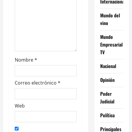
Internacional
e
Mundo del
n
vino
t
Mundo
r
Empresarial
TV
a
Nombre
*
Nacional
d
a
Opinión
Correo electrónico
*
s
Poder
Judicial
Web
Política
Principales