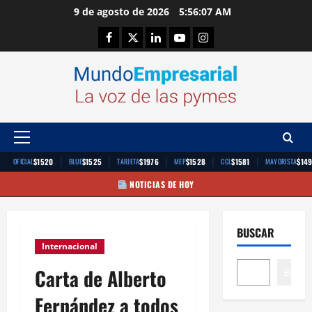
Saltar
9 de agosto de 2026
5:56:08 AM
al
Facebook
Twitter
Linkedin
Youtube
Instagram
contenido
Menú
principal
|
|
|
|
|
$1520
$1525
$1976
$1528
$1581
$14
OFICIAL
BLUE
TARJETA
MEP
CCL
MAYORISTA
NOTICIAS DE HOY
BUSCAR
Internacional
Carta de Alberto
Buscar
Fernández a todos