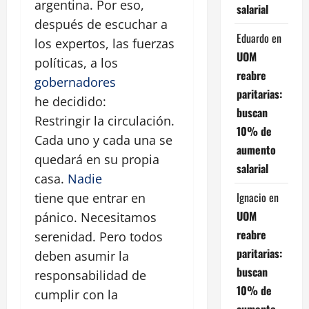
argentina. Por eso,
salarial
después de escuchar a
Eduardo
en
los expertos, las fuerzas
UOM
políticas, a los
reabre
gobernadores
paritarias:
he decidido:
buscan
Restringir la circulación.
10% de
Cada uno y cada una se
aumento
quedará en su propia
salarial
casa.
Nadie
Ignacio
en
tiene que entrar en
UOM
pánico. Necesitamos
reabre
serenidad. Pero todos
paritarias:
deben asumir la
buscan
responsabilidad de
10% de
cumplir con la
aumento