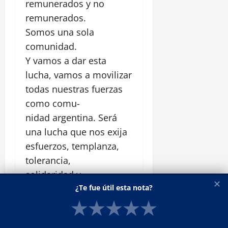
remunerados y no
remunerados.
Somos una sola
comunidad.
Y vamos a dar esta
lucha, vamos a movilizar
todas nuestras fuerzas
como comu-
nidad argentina. Será
una lucha que nos exija
esfuerzos, templanza,
tolerancia,
solidaridad y
✕
¿Te fue útil esta nota?
cooperación. Y mucha
★
★
★
★
★
responsabilidad.
Esta será la prueba más