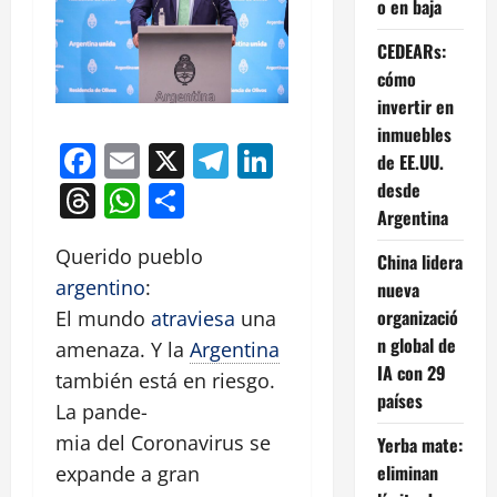
o en baja
CEDEARs:
cómo
invertir en
inmuebles
Facebook
Email
X
Telegram
LinkedIn
de EE.UU.
desde
Threads
WhatsApp
Compartir
Argentina
Querido pueblo
China lidera
argentino
:
nueva
organizació
El mundo
atraviesa
una
n global de
amenaza. Y la
Argentina
IA con 29
también está en riesgo.
países
La pande-
mia del Coronavirus se
Yerba mate:
eliminan
expande a gran