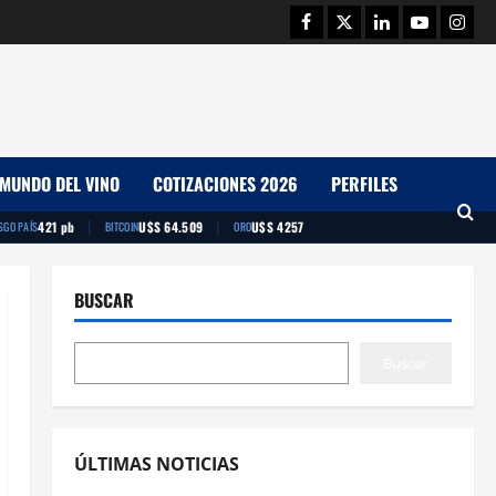
Facebook
Twitter
Linkedin
Youtube
Insta
MUNDO DEL VINO
COTIZACIONES 2026
PERFILES
|
|
421 pb
U$S 64.509
U$S 4257
SGO PAÍS
BITCOIN
ORO
BUSCAR
Buscar
ÚLTIMAS NOTICIAS