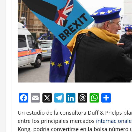
Facebook
Email
X
Telegram
LinkedIn
Threads
Whats
Comp
Un estudio de la consultora Duff & Phelps pla
entre los principales mercados
internacionale
Kong, podría convertirse en la bolsa número