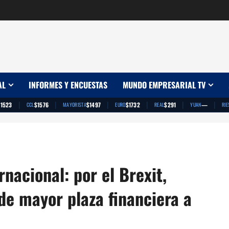
AL
INFORMES Y ENCUESTAS
MUNDO EMPRESARIAL TV
|
|
|
|
|
|
$1523
$1576
$1497
$1732
$291
—
CCL
MAYORISTA
EURO
REAL
YUAN
RIE
nacional: por el Brexit,
 de mayor plaza financiera a