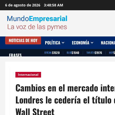
Saltar
6 de agosto de 2026
3:48:59 AM
al
contenido
NOTICIAS DE HOY
POLÍTICA
ECONOMÍA
NACION
|
|
|
$1520
$1540
$1976
OFICIAL
BLUE
TARJETA
MEP
FRASES
Internacional
Cambios en el mercado inter
Londres le cedería el título
Wall Street