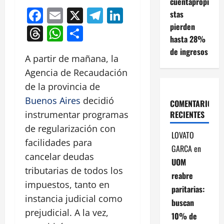
cuentapropi
Facebook
Email
X
Telegram
LinkedIn
stas
pierden
Threads
WhatsApp
Compartir
hasta 28%
de ingresos
A partir de mañana, la
Agencia de Recaudación
de la provincia de
Buenos Aires
decidió
COMENTARIOS
RECIENTES
instrumentar programas
de regularización con
LOVATO
facilidades para
GARCA
en
cancelar deudas
UOM
tributarias de todos los
reabre
impuestos, tanto en
paritarias:
instancia judicial como
buscan
prejudicial. A la vez,
10% de