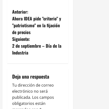
N
Anterior:
Ahora IDEA pide "criterio" y
a
"patriotismo" en la fijación
v
de precios
Siguiente:
e
2 de septiembre – Día de la
g
Industria
a
c
Deja una respuesta
i
Tu dirección de correo
electrónico no será
ó
publicada.
Los campos
n
obligatorios están