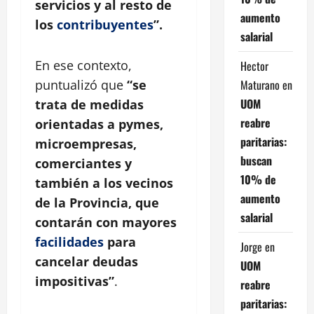
servicios y al resto de
aumento
los
contribuyentes
”.
salarial
En ese contexto,
Hector
Maturano
en
puntualizó que
“se
UOM
trata de medidas
reabre
orientadas a pymes,
paritarias:
microempresas,
buscan
comerciantes y
10% de
también a los vecinos
aumento
de la Provincia, que
salarial
contarán con mayores
facilidades
para
Jorge
en
cancelar deudas
UOM
impositivas”
.
reabre
paritarias: