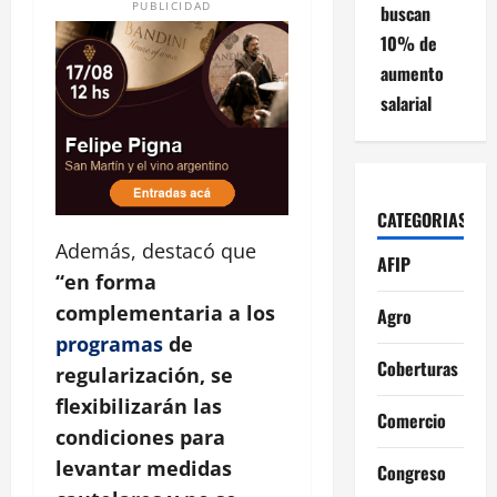
PUBLICIDAD
buscan
10% de
aumento
salarial
CATEGORIAS
Además, destacó que
AFIP
“en forma
complementaria a los
Agro
programas
de
Coberturas
regularización, se
flexibilizarán las
Comercio
condiciones para
levantar medidas
Congreso