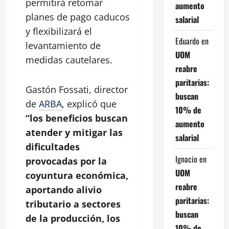
permitirá retomar
aumento
planes de pago caducos
salarial
y flexibilizará el
Eduardo
en
levantamiento de
UOM
medidas cautelares.
reabre
paritarias:
Gastón Fossati, director
buscan
de
ARBA
, explicó que
10% de
“los beneficios buscan
aumento
atender y mitigar las
salarial
dificultades
Ignacio
en
provocadas por la
UOM
coyuntura económica,
reabre
aportando alivio
paritarias:
tributario a sectores
buscan
de la producción, los
10% de