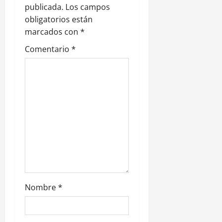
publicada.
Los campos
d
obligatorios están
e
marcados con
*
Comentario
*
e
n
t
r
a
d
a
Nombre
*
s