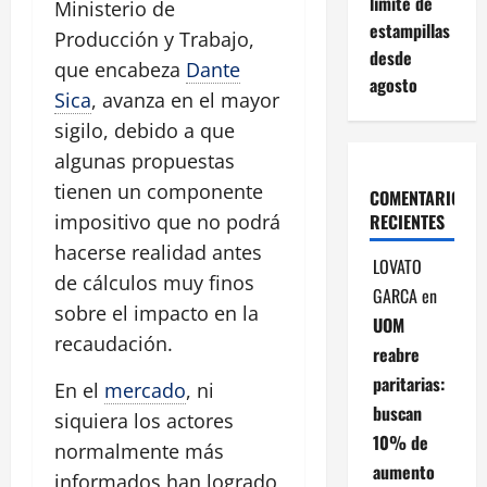
límite de
Ministerio de
estampillas
Producción y Trabajo,
desde
que encabeza
Dante
agosto
Sica
, avanza en el mayor
sigilo, debido a que
algunas propuestas
tienen un componente
COMENTARIOS
RECIENTES
impositivo que no podrá
hacerse realidad antes
LOVATO
de cálculos muy finos
GARCA
en
sobre el impacto en la
UOM
recaudación.
reabre
paritarias:
En el
mercado
, ni
buscan
siquiera los actores
10% de
normalmente más
aumento
informados han logrado