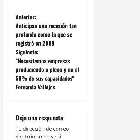
N
Anterior:
Anticipan una recesión tan
a
profunda como la que se
v
registró en 2009
Siguiente:
e
“Necesitamos empresas
g
produciendo a pleno y no al
50% de sus capacidades"
a
Fernanda Vallejos
c
i
Deja una respuesta
ó
Tu dirección de correo
n
electrónico no será