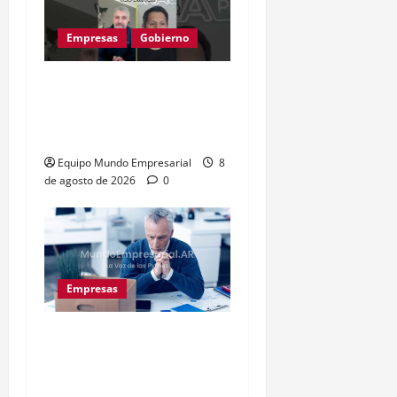
Empresas
Gobierno
Inflación baja y dólar
estable: ¿cementerio de
pymes?
Equipo Mundo Empresarial
8
de agosto de 2026
0
Empresas
Precarización laboral:
cuentapropistas pierden
hasta 28% de ingresos