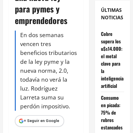
para pymes y
ÚLTIMAS
emprendedores
NOTICIAS
Cobre
En dos semanas
supera los
vencen tres
u$s14.000:
beneficios tributarios
el metal
de la ley pyme y la
clave para
nueva norma, 2.0,
la
inteligencia
todavía no verá la
artificial
luz. Rodríguez
Larreta suma su
Consumo
en picada:
perdón impositivo.
75% de
rubros
+ Seguir en Google
estancados