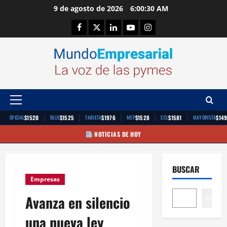
Saltar
9 de agosto de 2026
6:00:30 AM
al
Facebook
Twitter
Linkedin
Youtube
Instagram
contenido
Menú
principal
|
|
|
|
|
$1520
$1525
$1976
$1528
$1581
$14
OFICIAL
BLUE
TARJETA
MEP
CCL
MAYORISTA
NOTICIAS DE HOY
BUSCAR
Empresas
Avanza en silencio
Buscar
una nueva ley