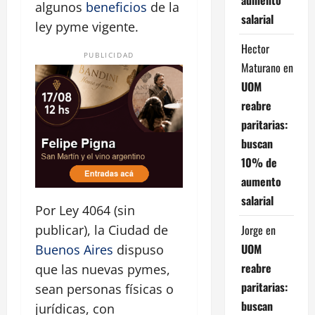
algunos
beneficios
de la
salarial
ley pyme vigente.
Hector
PUBLICIDAD
Maturano
en
UOM
reabre
paritarias:
buscan
10% de
aumento
salarial
Por Ley 4064 (sin
Jorge
en
publicar), la Ciudad de
UOM
Buenos Aires
dispuso
reabre
que las nuevas pymes,
paritarias:
sean personas físicas o
buscan
jurídicas, con