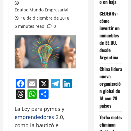
o en baja
Equipo Mundo Empresarial
CEDEARs:
18 de diciembre de 2018
cómo
5 minutes read
0
invertir en
inmuebles
de EE.UU.
desde
Argentina
China lidera
nueva
Facebook
Email
X
Telegram
LinkedIn
organizació
n global de
Threads
WhatsApp
Compartir
IA con 29
países
La Ley para pymes y
emprendedores
2.0,
Yerba mate:
eliminan
como la bautizó el