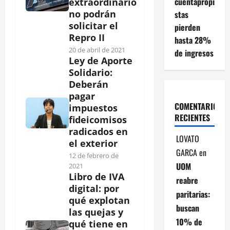
cuentapropi
extraordinario
no podrán
stas
solicitar el
pierden
Repro II
hasta 28%
20 de abril de 2021
de ingresos
Ley de Aporte
Solidario:
Deberán
pagar
COMENTARIOS
impuestos
RECIENTES
fideicomisos
radicados en
LOVATO
el exterior
GARCA
en
12 de febrero de
UOM
2021
Libro de IVA
reabre
digital: por
paritarias:
qué explotan
buscan
las quejas y
10% de
qué tiene en