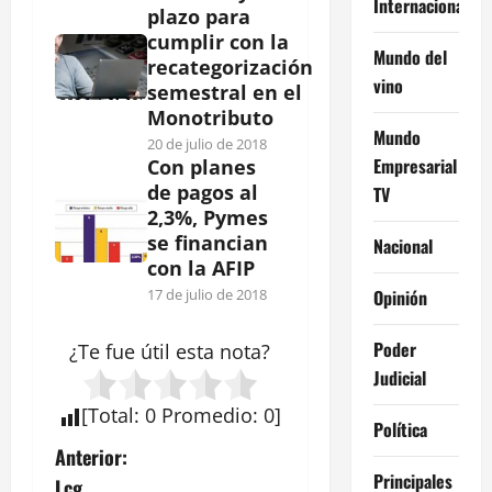
Internacional
plazo para
cumplir con la
Mundo del
recategorización
vino
semestral en el
Monotributo
Mundo
20 de julio de 2018
Empresarial
Con planes
de pagos al
TV
2,3%, Pymes
se financian
Nacional
con la AFIP
Opinión
17 de julio de 2018
Poder
¿Te fue útil esta
nota
?
Judicial
[
Total
:
0
Promedio
:
0
]
Política
N
Anterior:
Principales
Lcg