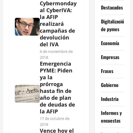
Cybermonday
Destacados
al CyberIVA:
la AFIP
Digitalización
realizará
de pymes
campañas de
devolución
Economía
del IVA
6 de noviembre de
Empresas
2018
Emergencia
PYME: Piden
Frases
ya la
prórroga
Gobierno
hasta fin de
año de plan
Industria
de deudas de
la AFIP
Informes y
17 de octubre de
encuestas
2018
Vence hoy el