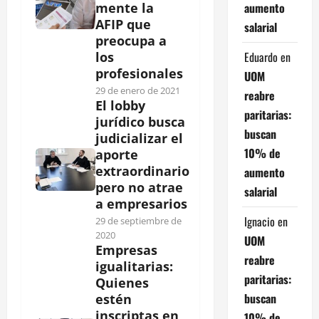
aumento
mente la
AFIP que
salarial
preocupa a
Eduardo
en
los
profesionales
UOM
29 de enero de 2021
reabre
El lobby
paritarias:
jurídico busca
buscan
judicializar el
10% de
aporte
extraordinario
aumento
pero no atrae
salarial
a empresarios
Ignacio
en
29 de septiembre de
2020
UOM
Empresas
reabre
igualitarias:
paritarias:
Quienes
buscan
estén
inscriptas en
10% de