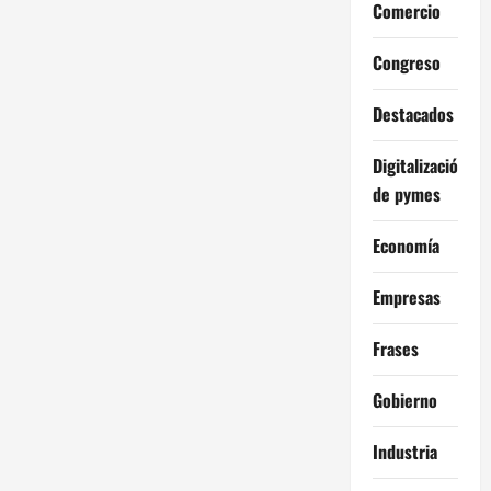
Comercio
e
Congreso
n
t
Destacados
r
Digitalización
de pymes
a
Economía
d
Empresas
a
s
Frases
Gobierno
Industria