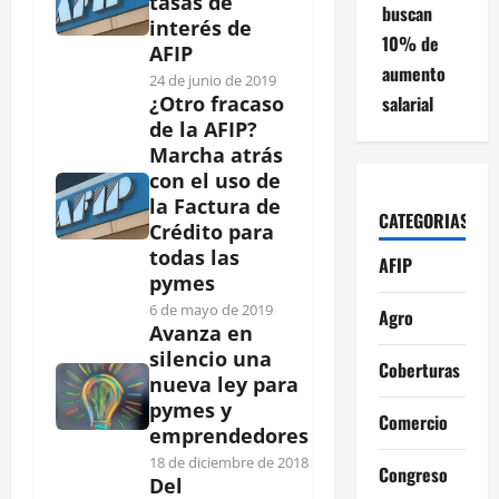
tasas de
buscan
interés de
10% de
AFIP
aumento
24 de junio de 2019
salarial
¿Otro fracaso
de la AFIP?
Marcha atrás
con el uso de
la Factura de
CATEGORIAS
Crédito para
todas las
AFIP
pymes
6 de mayo de 2019
Agro
Avanza en
silencio una
Coberturas
nueva ley para
pymes y
Comercio
emprendedores
18 de diciembre de 2018
Congreso
Del