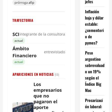
jefes
prórroga
afip
Inflación
baja y dólar
TRAYECTORIA
estable:
¿cementeri
SCI
integrante de la consultora
o de
actual
pymes?
Ámbito
entrevistado
Peso
Financiero
argentino
actual
sobrevaluad
o un 19%
APARICIONES EN NOTICIAS
(13)
según el
Índice Big
Los
empresarios
Mac
que no
Precarizaci
pagaron el
ón laboral:
aporte