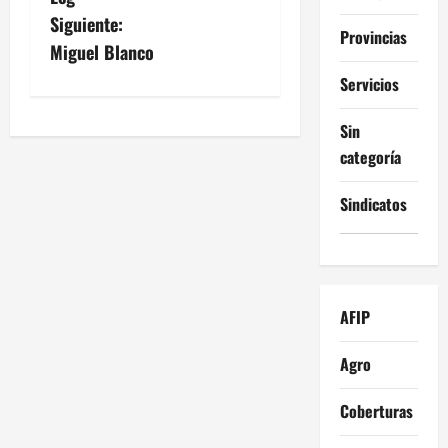
a
Siguiente:
Provincias
v
Miguel Blanco
Servicios
e
Sin
g
categoría
a
Sindicatos
c
i
ó
AFIP
n
Agro
d
Coberturas
e