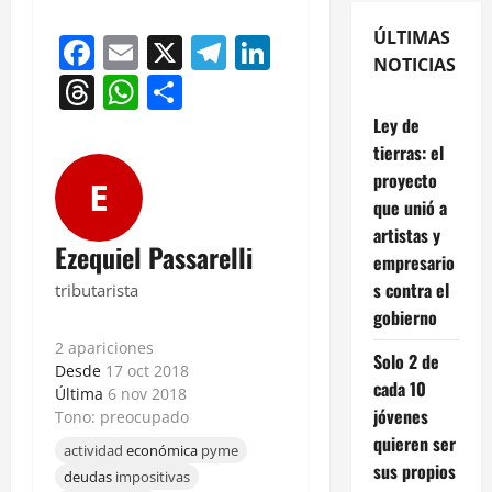
ÚLTIMAS
Facebook
Email
X
Telegram
LinkedIn
NOTICIAS
Threads
WhatsApp
Compartir
Ley de
tierras: el
proyecto
E
que unió a
artistas y
Ezequiel Passarelli
empresario
s contra el
tributarista
gobierno
2 apariciones
Solo 2 de
Desde
17 oct 2018
cada 10
Última
6 nov 2018
jóvenes
Tono: preocupado
quieren ser
actividad
económica
pyme
sus propios
deudas
impositivas