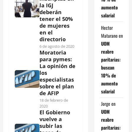
la IGJ
aumento
deberán
salarial
tener el 50%
de mujeres
Hector
en el
Maturano
en
directorio
UOM
6 de agosto de 2020
reabre
Moratoria
para pymes:
paritarias:
La opinión de
buscan
los
10% de
especialistas
aumento
sobre el plan
salarial
de AFIP
18 de febrero de
Jorge
en
2020
UOM
El Gobierno
vuelve a
reabre
subir las
paritarias: