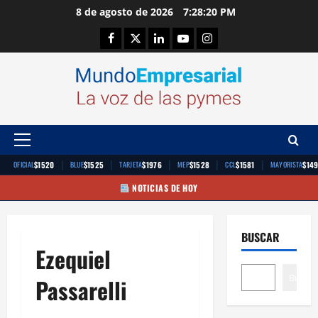
Saltar
8 de agosto de 2026
7:28:21 PM
al
Facebook
Twitter
Linkedin
Youtube
Instagram
contenido
Menú
principal
|
|
|
|
|
$1520
$1525
$1976
$1528
$1581
$14
OFICIAL
BLUE
TARJETA
MEP
CCL
MAYORISTA
NOTICIAS DE HOY
BUSCAR
Ezequiel
Buscar
Passarelli