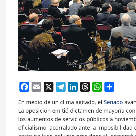
Facebook
Email
X
Telegram
LinkedIn
Threads
Whats
Comp
En medio de un clima agitado, el
Senado
avanz
La oposición emitió dictamen de mayoría con 
los aumentos de servicios públicos a noviemb
oficialismo, acorralado ante la imposibilidad d