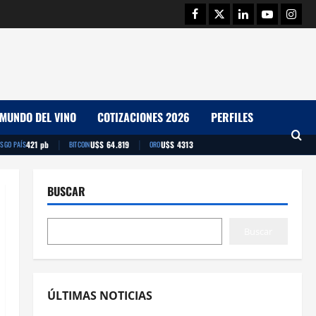
Facebook
Twitter
Linkedin
Youtube
Insta
MUNDO DEL VINO
COTIZACIONES 2026
PERFILES
|
|
421 pb
U$S 64.819
U$S 4313
ESGO PAÍS
BITCOIN
ORO
BUSCAR
Buscar
ÚLTIMAS NOTICIAS