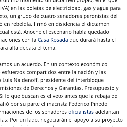
tó a último momento un dictamen propio, en el que
VA) en las boletas de electricidad, gas y agua para
exto, un grupo de cuatro senadores peronistas del
ó en rebeldía, firmó en disidencia el dictamen
l cual está. Anoche el escenario había quedado
ciaciones con la
Casa Rosada
que durará hasta el
ra alta debata el tema.
ogramos un acuerdo. En un contexto económico
esfuerzos compartidos entre la nación y las
 Luis Naidenoff, presidente del interbloque
 comisiones de Derechos y Garantías, Presupuesto y
Si lo que buscan es el veto antes que la rebaja de
safió por su parte el macrista Federico Pinedo,
firmaciones de los senadores
oficialistas
adelantan
ías: Por un lado, negociarán el apoyo a su proyecto