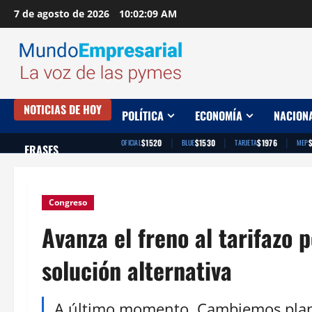
Saltar
7 de agosto de 2026
10:02:10 AM
al
contenido
NOTICIAS DE HOY
POLÍTICA
ECONOMÍA
NACION
|
|
|
$1520
$1530
$1976
OFICIAL
BLUE
TARJETA
MEP
FRASES
Congreso
Avanza el freno al tarifazo 
solución alternativa
A último momento, Cambiemos plante