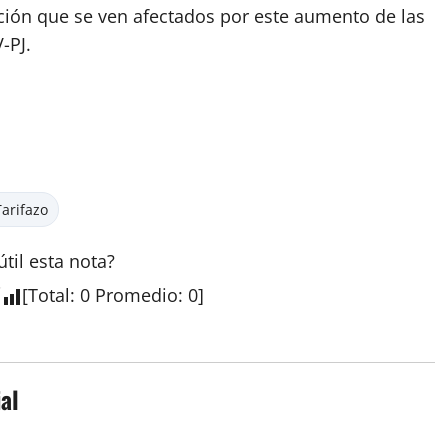
cción que se ven afectados por este aumento de las
-PJ.
Tarifazo
útil esta
nota
?
[
Total
:
0
Promedio
:
0
]
al