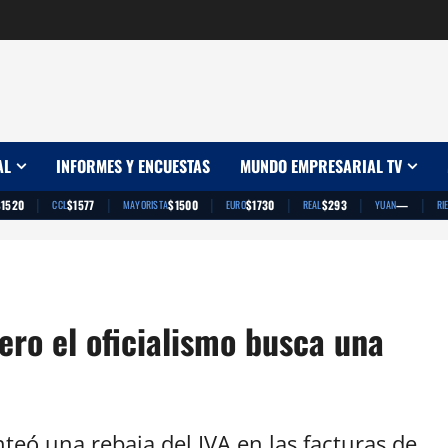
AL
INFORMES Y ENCUESTAS
MUNDO EMPRESARIAL TV
|
|
|
|
|
|
$1520
$1577
$1500
$1730
$293
—
CCL
MAYORISTA
EURO
REAL
YUAN
RI
pero el oficialismo busca una
ó una rebaja del IVA en las facturas de