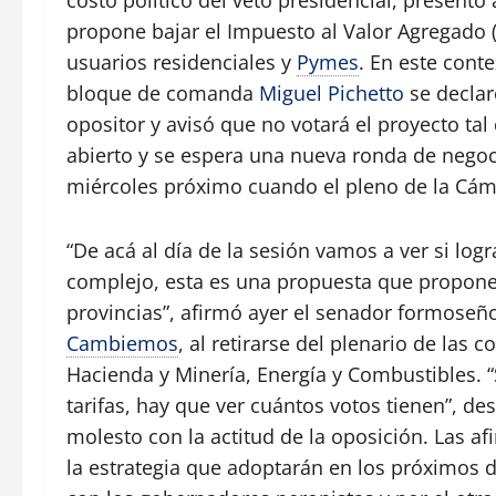
costo político del veto presidencial, presen
propone bajar el Impuesto al Valor Agregado (I
usuarios residenciales y
Pymes
. En este cont
bloque de comanda
Miguel Pichetto
se declar
opositor y avisó que no votará el proyecto ta
abierto y se espera una nueva ronda de nego
miércoles próximo cuando el pleno de la Cáma
“De acá al día de la sesión vamos a ver si l
complejo, esta es una propuesta que propone 
provincias”, afirmó ayer el senador formoseño
Cambiemos
, al retirarse del plenario de las
Hacienda y Minería, Energía y Combustibles. “
tarifas, hay que ver cuántos votos tienen”, de
molesto con la actitud de la oposición. Las a
la estrategia que adoptarán en los próximos d