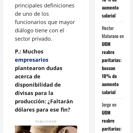
principales definiciones
aumento
de uno de los
salarial
funcionarios que mayor
Hector
diálogo tiene con el
Maturano
en
sector privado.
UOM
P.: Muchos
reabre
empresarios
paritarias:
buscan
plantearon dudas
10% de
acerca de
aumento
disponibilidad de
salarial
divisas para la
producción: ¿Faltarán
Jorge
en
dólares para ese fin?
UOM
reabre
PUBLICIDAD
paritarias: