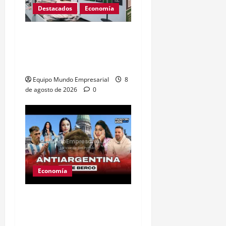
Destacados
Economía
Peabody cierra planta en
Argentina: 350 empleos
en riesgo
Equipo Mundo Empresarial
8
de agosto de 2026
0
Economía
Ley de tierras: el
proyecto que unió a