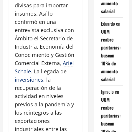
aumento
divisas para importar
salarial
insumos. Así lo
confirmó en una
Eduardo
en
entrevista exclusiva con
UOM
Ámbito el Secretario de
reabre
Industria, Economía del
paritarias:
Conocimiento y Gestión
buscan
Comercial Externa,
Ariel
10% de
aumento
Schale
. La llegada de
salarial
inversiones
, la
recuperación de la
Ignacio
en
actividad en niveles
UOM
previos a la pandemia y
reabre
los reintegros a las
paritarias:
exportaciones
buscan
industriales entre las
10% de