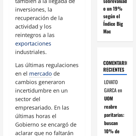
sobrevaluad
también a la llegada de
o un 19%
inversiones, la
según el
recuperación de la
Índice Big
actividad y los
Mac
reintegros a las
exportaciones
industriales.
COMENTARIOS
Las últimas regulaciones
RECIENTES
en el
mercado
de
LOVATO
cambios generaron
GARCA
en
incertidumbre en un
UOM
sector del
reabre
empresariado. En las
paritarias:
últimas horas el
buscan
Gobierno se encargó de
10% de
aclarar que no faltarán