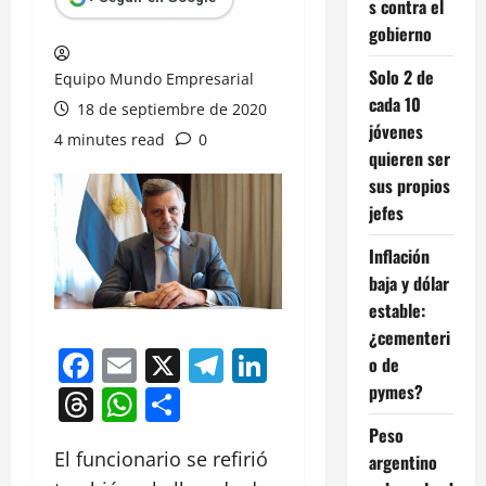
s contra el
gobierno
Solo 2 de
Equipo Mundo Empresarial
cada 10
18 de septiembre de 2020
jóvenes
4 minutes read
0
quieren ser
sus propios
jefes
Inflación
baja y dólar
estable:
¿cementeri
Facebook
Email
X
Telegram
LinkedIn
o de
pymes?
Threads
WhatsApp
Compartir
Peso
El funcionario se refirió
argentino