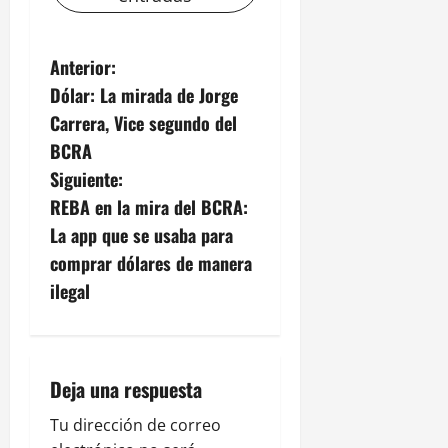
N
Anterior:
Dólar: La mirada de Jorge
a
Carrera, Vice segundo del
v
BCRA
Siguiente:
e
REBA en la mira del BCRA:
g
La app que se usaba para
comprar dólares de manera
a
ilegal
c
i
Deja una respuesta
ó
Tu dirección de correo