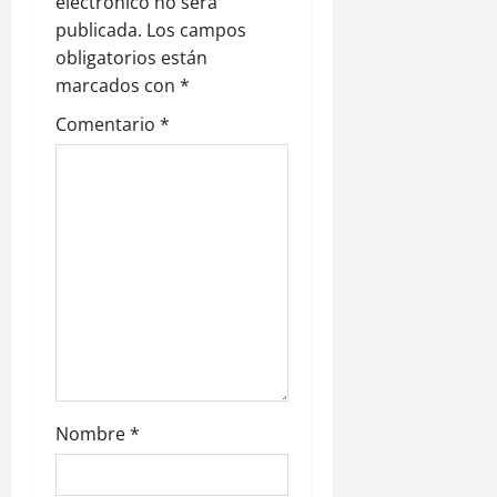
n
electrónico no será
publicada.
Los campos
d
obligatorios están
e
marcados con
*
Comentario
*
e
n
t
r
a
d
a
Nombre
*
s