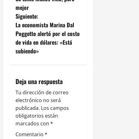
a
mejor
v
Siguiente:
La economista Marina Dal
e
Poggetto alertó por el costo
g
de vida en dólares: «Está
subiendo»
a
c
i
Deja una respuesta
ó
Tu dirección de correo
electrónico no será
n
publicada.
Los campos
obligatorios están
d
marcados con
*
e
Comentario
*