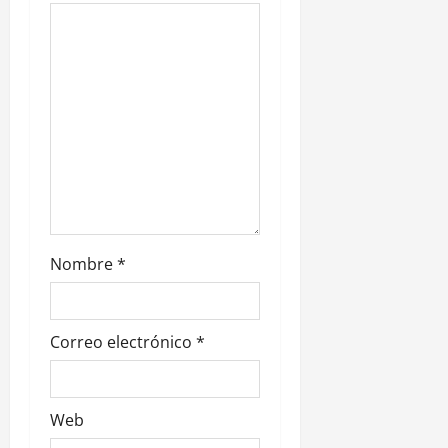
e
n
t
r
a
d
Nombre
*
a
s
Correo electrónico
*
Web