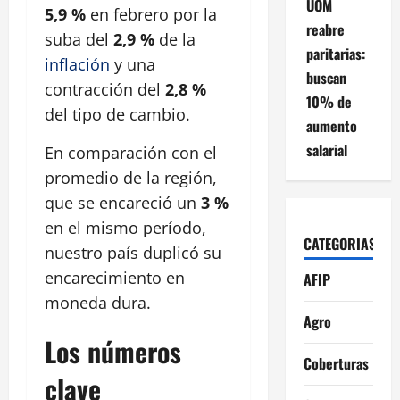
UOM
5,9 %
en febrero por la
reabre
suba del
2,9 %
de la
paritarias:
inflación
y una
buscan
contracción del
2,8 %
10% de
del tipo de cambio.
aumento
salarial
En comparación con el
promedio de la región,
que se encareció un
3 %
en el mismo período,
CATEGORIAS
nuestro país duplicó su
encarecimiento en
AFIP
moneda dura.
Agro
Los números
Coberturas
clave