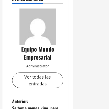
Equipo Mundo
Empresarial
Administrator
Ver todas las
entradas
N
Anterior:
Se toma menos vino, pero