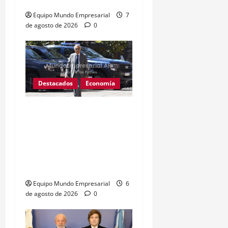
pago al FMI
Equipo Mundo Empresarial
7
de agosto de 2026
0
Destacados
Economía
Fentanilo adulterado: La
exdirectora del Anmat
involucró al Ministro de
Salud Mario Lugones,
«Estaba al tanto de todo»
Equipo Mundo Empresarial
6
de agosto de 2026
0