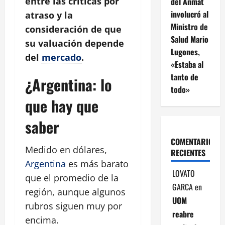
entre las críticas por
del Anmat
involucró al
atraso y la
Ministro de
consideración de que
Salud Mario
su valuación depende
Lugones,
del
mercado
.
«Estaba al
tanto de
¿Argentina: lo
todo»
que hay que
saber
COMENTARIOS
Medido en dólares,
RECIENTES
Argentina
es más barato
LOVATO
que el promedio de la
GARCA
en
región, aunque algunos
UOM
rubros siguen muy por
reabre
encima.