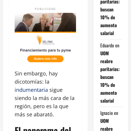
paritarias:
buscan
PUBLICIDAD
10% de
aumento
salarial
Eduardo
en
UOM
reabre
paritarias:
Sin embargo, hay
buscan
dicotomías: la
10% de
indumentaria
sigue
aumento
siendo la más cara de la
salarial
región, pero es la que
Ignacio
en
más se abarató.
UOM
El panorama del
reabre