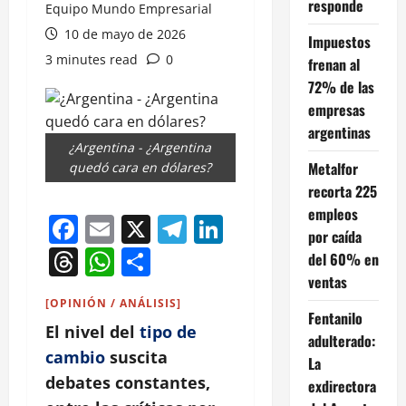
responde
Equipo Mundo Empresarial
10 de mayo de 2026
Impuestos
3 minutes read
0
frenan al
72% de las
empresas
argentinas
¿Argentina - ¿Argentina
Metalfor
quedó cara en dólares?
recorta 225
empleos
Facebook
Email
X
Telegram
LinkedIn
por caída
Threads
WhatsApp
Compartir
del 60% en
ventas
[OPINIÓN / ANÁLISIS]
Fentanilo
El nivel del
tipo de
adulterado:
cambio
suscita
La
debates constantes,
exdirectora