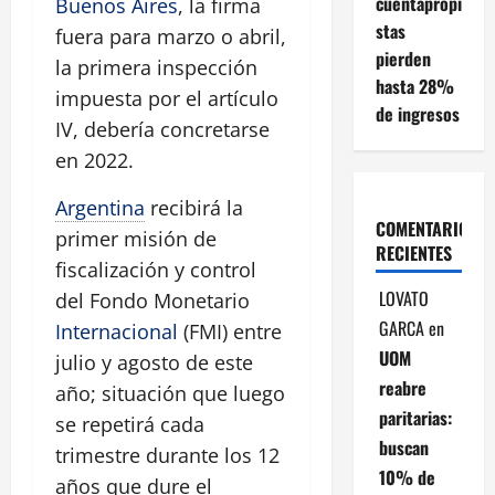
cuentapropi
Buenos Aires
, la firma
stas
fuera para marzo o abril,
pierden
la primera inspección
hasta 28%
impuesta por el artículo
de ingresos
IV, debería concretarse
en 2022.
Argentina
recibirá la
COMENTARIOS
primer misión de
RECIENTES
fiscalización y control
LOVATO
del Fondo Monetario
GARCA
en
Internacional
(FMI) entre
UOM
julio y agosto de este
reabre
año; situación que luego
paritarias:
se repetirá cada
buscan
trimestre durante los 12
10% de
años que dure el