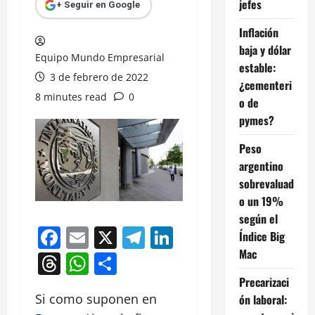
jefes
+ Seguir en Google
Inflación
baja y dólar
Equipo Mundo Empresarial
estable:
3 de febrero de 2022
¿cementeri
8 minutes read
0
o de
pymes?
Peso
argentino
sobrevaluad
o un 19%
según el
Facebook
Email
X
Telegram
LinkedIn
Índice Big
Mac
Threads
WhatsApp
Compartir
Precarizaci
Si como suponen en
ón laboral: