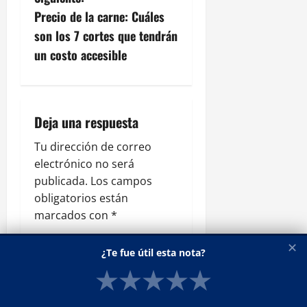
g
Precio de la carne: Cuáles
son los 7 cortes que tendrán
a
un costo accesible
c
i
Deja una respuesta
ó
Tu dirección de correo
n
electrónico no será
publicada.
Los campos
d
obligatorios están
e
marcados con
*
Comentario
*
e
✕
¿Te fue útil esta nota?
n
★
★
★
★
★