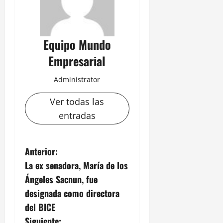
Equipo Mundo
Empresarial
Administrator
Ver todas las
entradas
N
Anterior:
La ex senadora, María de los
a
Ángeles Sacnun, fue
v
designada como directora
del BICE
e
Siguiente: