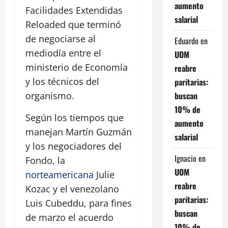
aumento
Facilidades Extendidas
salarial
Reloaded que terminó
de negociarse al
Eduardo
en
mediodía entre el
UOM
ministerio de Economía
reabre
y los técnicos del
paritarias:
buscan
organismo.
10% de
Según los tiempos que
aumento
manejan Martín Guzmán
salarial
y los negociadores del
Ignacio
en
Fondo, la
UOM
norteamericana
Julie
reabre
Kozac y el venezolano
paritarias:
Luis Cubeddu, para fines
buscan
de marzo el acuerdo
10% de