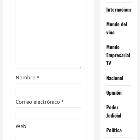
e
Internacional
n
Mundo del
t
vino
r
Mundo
a
Empresarial
TV
d
Nacional
Nombre
*
a
Opinión
s
Correo electrónico
*
Poder
Judicial
Web
Política