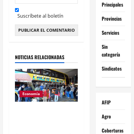
Principales
Suscríbete al boletín
Provincias
Servicios
Alternative:
Sin
categoría
NOTICIAS RELACIONADAS
Sindicatos
Economía
AFIP
Inflación en CABA sube
Agro
2,9% en julio y supera
expectativas
Coberturas