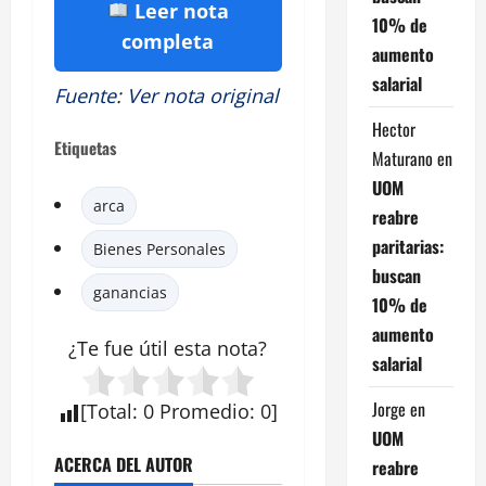
Leer nota
10% de
completa
aumento
salarial
Fuente
:
Ver nota original
Hector
Etiquetas
Maturano
en
UOM
arca
reabre
paritarias:
Bienes Personales
buscan
ganancias
10% de
aumento
¿Te fue útil esta nota?
salarial
Jorge
en
[
Total
:
0
Promedio
:
0
]
UOM
ACERCA DEL AUTOR
reabre