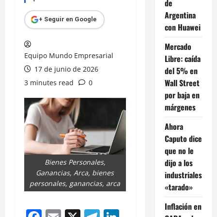
de
Argentina
+ Seguir en Google
con Huawei
Mercado
Equipo Mundo Empresarial
Libre: caída
17 de junio de 2026
del 5% en
Wall Street
3 minutes read
0
por baja en
márgenes
Ahora
Caputo dice
que no le
dijo a los
Bienes Personales,
Ganancias, Arca, bienes
industriales
personales, ganancias, arca
«tarado»
Inflación en
Facebook
Email
X
Telegram
LinkedIn