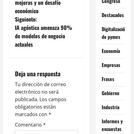
Congreso
mejoras y un desafío
v
económico
Destacados
Siguiente:
e
IA agéntica amenaza 90%
Digitalización
g
de modelos de negocio
de pymes
actuales
a
Economía
c
Empresas
i
Deja una respuesta
Frases
ó
Tu dirección de correo
electrónico no será
Gobierno
n
publicada.
Los campos
Industria
obligatorios están
d
marcados con
*
Informes y
e
Comentario
*
encuestas