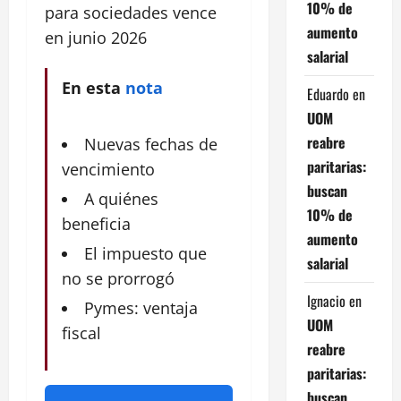
10% de
para sociedades vence
aumento
en junio 2026
salarial
En esta
nota
Eduardo
en
UOM
reabre
Nuevas fechas de
paritarias:
vencimiento
buscan
A quiénes
10% de
beneficia
aumento
El impuesto que
salarial
no se prorrogó
Ignacio
en
Pymes: ventaja
UOM
fiscal
reabre
paritarias:
buscan