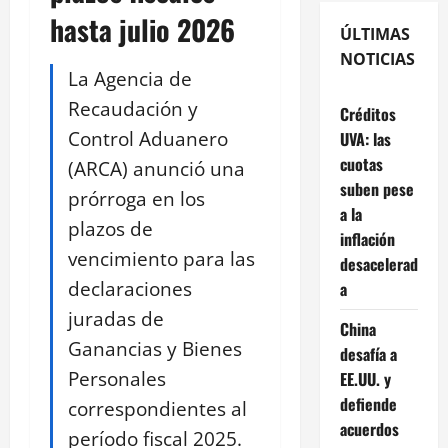
hasta julio 2026
ÚLTIMAS
NOTICIAS
La Agencia de
Recaudación y
Créditos
Control Aduanero
UVA: las
cuotas
(ARCA) anunció una
suben pese
prórroga en los
a la
plazos de
inflación
vencimiento para las
desacelerad
declaraciones
a
juradas de
China
Ganancias y Bienes
desafía a
Personales
EE.UU. y
defiende
correspondientes al
acuerdos
período fiscal 2025.