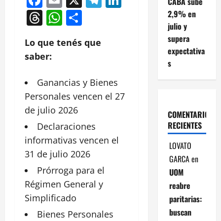
CABA sube
Threads
WhatsApp
Compartir
2,9% en
julio y
supera
Lo que tenés que
expectativa
saber:
s
Ganancias y
Bienes
Personales
vencen el 27
de julio 2026
COMENTARIOS
RECIENTES
Declaraciones
informativas vencen el
LOVATO
31 de julio 2026
GARCA
en
Prórroga para el
UOM
Régimen General y
reabre
Simplificado
paritarias:
buscan
Bienes
Personales