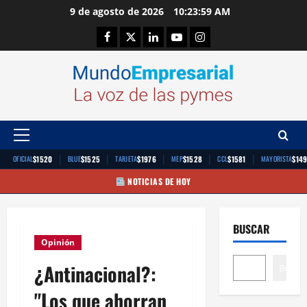
Saltar
9 de agosto de 2026
10:23:59 AM
al
Facebook
Twitter
Linkedin
Youtube
Instagram
contenido
Menú
principal
|
|
|
|
|
$1520
$1525
$1976
$1528
$1581
$14
OFICIAL
BLUE
TARJETA
MEP
CCL
MAYORISTA
NOTICIAS DE HOY
BUSCAR
Opinión
¿Antinacional?:
Buscar
"Los que ahorran