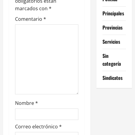
n
obligatorios están
marcados con
*
d
Principales
Comentario
*
e
Provincias
e
Servicios
n
Sin
t
categoría
r
Sindicatos
a
d
Nombre
*
a
s
Correo electrónico
*