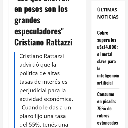
en pesos son los
ÚLTIMAS
grandes
NOTICIAS
especuladores"
Cobre
Cristiano Rattazzi
supera los
u$s14.000:
el metal
Cristiano Rattazzi
clave para
advirtió que la
la
política de altas
inteligencia
tasas de interés es
artificial
perjudicial para la
Consumo
actividad económica.
en picada:
"Cuando le das a un
75% de
plazo fijo una tasa
rubros
estancados
del 55%, tenés una