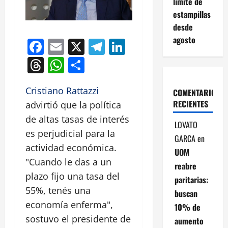
límite de
estampillas
desde
agosto
Facebook
Email
X
Telegram
LinkedIn
Threads
WhatsApp
Compartir
Cristiano Rattazzi
COMENTARIOS
RECIENTES
advirtió que la política
de altas tasas de interés
LOVATO
es perjudicial para la
GARCA
en
actividad económica.
UOM
"Cuando le das a un
reabre
plazo fijo una tasa del
paritarias:
55%, tenés una
buscan
economía enferma",
10% de
sostuvo el presidente de
aumento