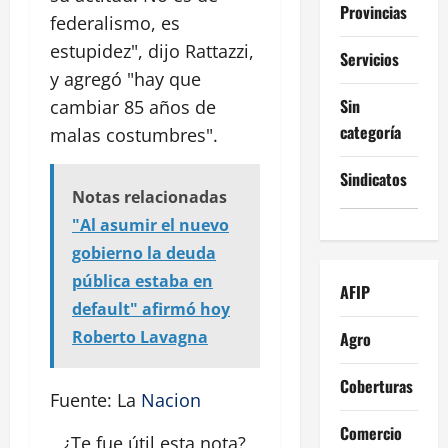
Provincias
federalismo, es
estupidez", dijo Rattazzi,
Servicios
y agregó "hay que
Sin
cambiar 85 años de
categoría
malas costumbres".
Sindicatos
Notas relacionadas
"Al asumir el nuevo
gobierno la deuda
pública estaba en
AFIP
default" afirmó hoy
Roberto Lavagna
Agro
Coberturas
Fuente: La
Nacion
Comercio
¿Te fue útil esta
nota
?