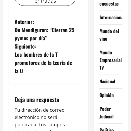
entradas
encuestas
Internacional
N
Anterior:
De Mendiguren: “Cierran 25
Mundo del
a
pymes por día”
vino
v
Siguiente:
Mundo
Los hombres de la T
e
Empresarial
promotores de la teoría de
TV
g
la U
Nacional
a
c
Opinión
Deja una respuesta
i
Poder
Tu dirección de correo
Judicial
electrónico no será
ó
publicada.
Los campos
Política