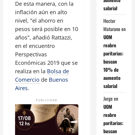
De esta manera, con la
salarial
inflación aún en alto
nivel, "el ahorro en
Hector
Maturano
en
pesos será posible en 10
UOM
años", añadió Rattazzi,
reabre
en el encuentro
paritarias:
Perspectivas
buscan
Económicas 2019 que se
10% de
realiza en la
Bolsa de
aumento
Comercio
de
Buenos
salarial
Aires
.
Jorge
en
PUBLICIDAD
UOM
reabre
paritarias:
buscan