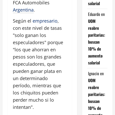
FCA Automobiles
salarial
Argentina
.
Eduardo
en
Según el
empresario
,
UOM
reabre
con este nivel de tasas
paritarias:
"solo ganan los
buscan
especuladores" porque
10% de
"los que ahorran en
aumento
pesos son los grandes
salarial
especuladores, que
pueden ganar plata en
Ignacio
en
un determinado
UOM
período, mientras que
reabre
los chiquitos pueden
paritarias:
perder mucho si lo
buscan
intentan".
10% de
aumento