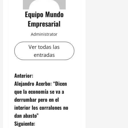
Equipo Mundo
Empresarial
Administrator
Ver todas las
entradas
N
Anterior:
Alejandro Acerbo: “Dicen
a
que la economía se va a
v
derrumbar pero en el
interior los corralones no
e
dan abasto”
g
Siguiente: