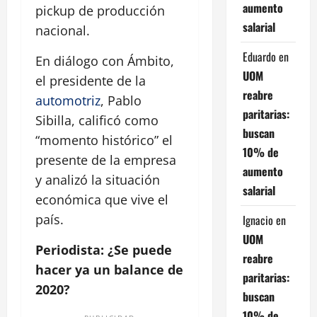
aumento
pickup de producción
salarial
nacional.
Eduardo
en
En diálogo con Ámbito,
UOM
el presidente de la
reabre
automotriz
, Pablo
paritarias:
Sibilla, calificó como
buscan
“momento histórico” el
10% de
presente de la empresa
aumento
y analizó la situación
salarial
económica que vive el
país.
Ignacio
en
UOM
Periodista: ¿Se puede
reabre
hacer ya un balance de
paritarias:
2020?
buscan
10% de