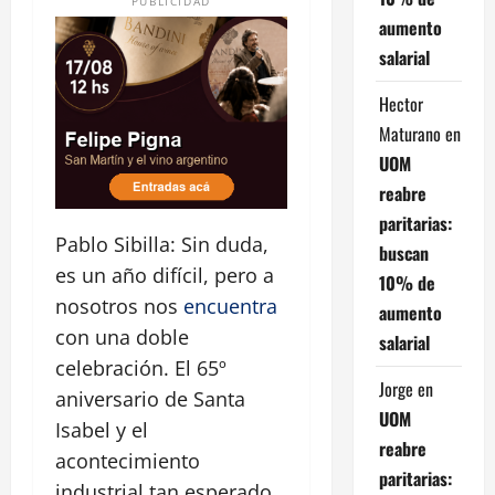
PUBLICIDAD
aumento
salarial
Hector
Maturano
en
UOM
reabre
paritarias:
Pablo Sibilla: Sin duda,
buscan
es un año difícil, pero a
10% de
nosotros nos
encuentra
aumento
con una doble
salarial
celebración. El 65º
Jorge
en
aniversario de Santa
UOM
Isabel y el
reabre
acontecimiento
paritarias:
industrial tan esperado