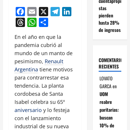
cuentapropi
stas
Facebook
Email
X
Telegram
LinkedIn
pierden
Threads
WhatsApp
Compartir
hasta 28%
de ingresos
En el año en que la
pandemia cubrió al
mundo de un manto de
COMENTARIOS
pesimismo,
Renault
RECIENTES
Argentina
tiene motivos
para contrarrestar esa
LOVATO
tendencia. La planta
GARCA
en
cordobesa de Santa
UOM
Isabel celebra su 65º
reabre
paritarias:
aniversario
y lo festeja
buscan
con el lanzamiento
10% de
industrial de su nueva