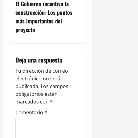
El Gobierno incentiva la
a
construcción: Los puntos
c
más importantes del
proyecto
i
ó
n
Deja una respuesta
d
Tu dirección de correo
electrónico no será
e
publicada.
Los campos
obligatorios están
e
marcados con
*
n
Comentario
*
t