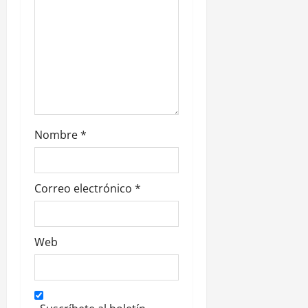
r
a
d
a
s
Nombre
*
Correo electrónico
*
Web