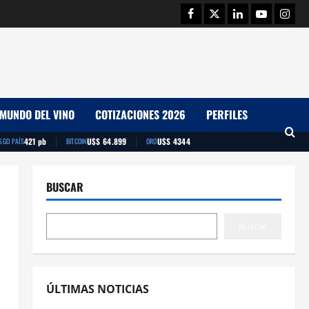
Facebook
Twitter
Linkedin
Youtube
Insta
MUNDO DEL VINO
COTIZACIONES 2026
PERFILES
|
|
421 pb
U$S 64.899
U$S 4344
SGO PAÍS
BITCOIN
ORO
BUSCAR
Buscar
ÚLTIMAS NOTICIAS