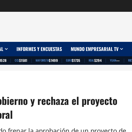
AL
INFORMES Y ENCUESTAS
MUNDO EMPRESARIAL TV
|
|
|
|
|
|
1528
$1581
$1499
$1735
$294
—
CCL
MAYORISTA
EURO
REAL
YUAN
RIE
obierno y rechaza el proyecto
oral
do frenar la aprobación de un proyecto de