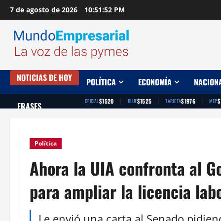
Saltar
7 de agosto de 2026
10:51:53 PM
al
contenido
NOTICIAS DE HOY
POLÍTICA
ECONOMÍA
NACION
|
|
|
$1520
$1525
$1976
$
OFICIAL
BLUE
TARJETA
MEP
FRASES
Política
Ahora la UIA confronta al G
para ampliar la licencia lab
Le envió una carta al Senado pidien