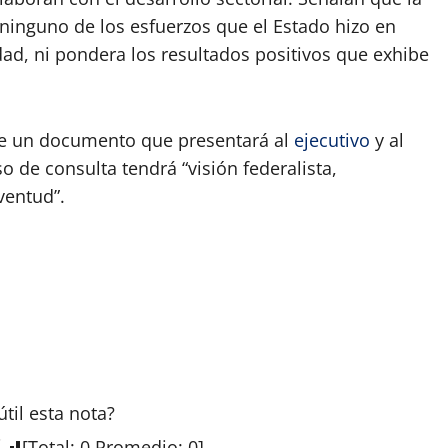
inguno de los esfuerzos que el Estado hizo en
ad, ni pondera los resultados positivos que exhibe
n de un documento que presentará al
ejecutivo
y al
 de consulta tendrá “visión federalista,
ventud”.
útil esta
nota
?
[
Total
:
0
Promedio
:
0
]