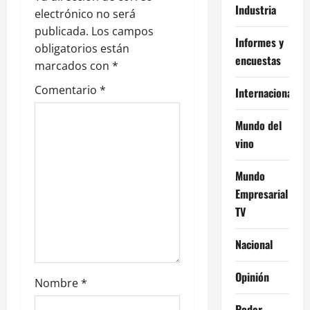
n
Industria
electrónico no será
publicada.
Los campos
d
Informes y
obligatorios están
encuestas
e
marcados con
*
Comentario
*
Internacional
e
n
Mundo del
vino
t
Mundo
r
Empresarial
a
TV
d
Nacional
a
Opinión
Nombre
*
s
Poder