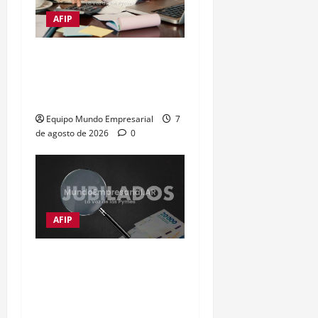
AFIP
Impuestos frenan al 72%
de las empresas
argentinas
Equipo Mundo Empresarial
7
de agosto de 2026
0
AFIP
Moratorias de jubilación
en Argentina: opciones
para quienes no cumplen