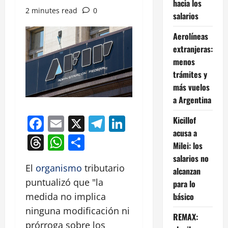
hacia los
2 minutes read
0
salarios
Aerolíneas
extranjeras:
menos
trámites y
más vuelos
a Argentina
Facebook
Email
X
Telegram
LinkedIn
Kicillof
acusa a
Threads
WhatsApp
Compartir
Milei: los
salarios no
El
organismo
tributario
alcanzan
puntualizó que "la
para lo
básico
medida no implica
ninguna modificación ni
REMAX:
prórroga sobre los