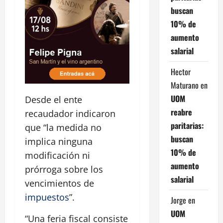
buscan
10% de
aumento
salarial
Hector
Maturano
en
UOM
Desde el ente
reabre
recaudador indicaron
paritarias:
que “la medida no
buscan
implica ninguna
10% de
modificación ni
aumento
prórroga sobre los
salarial
vencimientos de
impuestos
”.
Jorge
en
UOM
“Una feria fiscal consiste