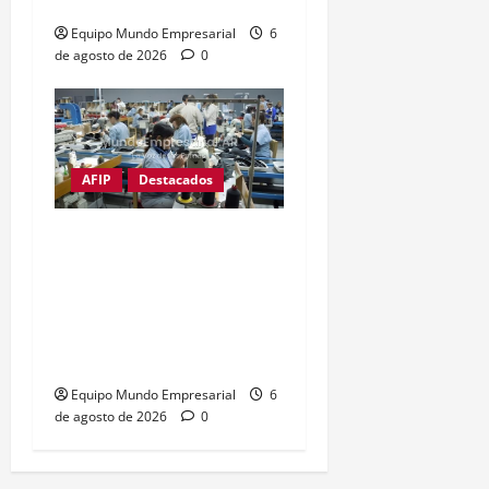
con los años de servicio
Equipo Mundo Empresarial
6
de agosto de 2026
0
AFIP
Destacados
Ni una pyme menos:
Cierra empresa textil
exitosa de Catamarca
creada por un pool de
reconocidas marcas
Equipo Mundo Empresarial
6
de agosto de 2026
0