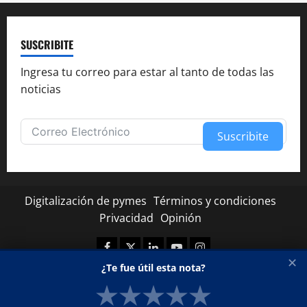
SUSCRIBITE
Ingresa tu correo para estar al tanto de todas las
noticias
Suscribite
Alternative:
Digitalización de pymes
Términos y condiciones
Privacidad
Opinión
Facebook
Twitter
Linkedin
Youtube
Instagram
✕
¿Te fue útil esta nota?
★
★
★
★
★
Copyright © Todos los derechos reservados.
|
MoreNews
por AF themes.