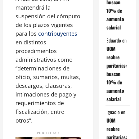
buscan
mantendrá la
10% de
suspensión del cómputo
aumento
de los plazos vigentes
salarial
para los
contribuyentes
Eduardo
en
en distintos
UOM
procedimientos
reabre
administrativos como
paritarias:
“determinaciones de
buscan
oficio, sumarios, multas,
10% de
descargos, clausuras,
aumento
intimaciones de pago y
salarial
requerimientos de
fiscalización, entre
Ignacio
en
UOM
otros”.
reabre
PUBLICIDAD
paritarias: