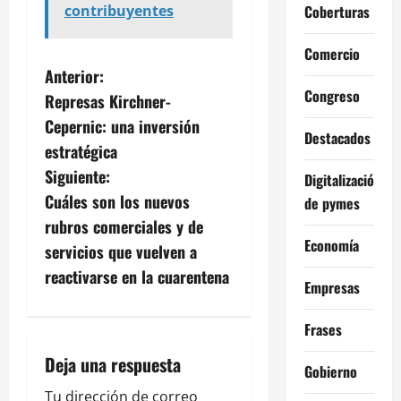
Coberturas
contribuyentes
Comercio
N
Anterior:
Congreso
Represas Kirchner-
a
Cepernic: una inversión
Destacados
v
estratégica
Siguiente:
Digitalización
e
Cuáles son los nuevos
de pymes
g
rubros comerciales y de
Economía
servicios que vuelven a
a
reactivarse en la cuarentena
Empresas
c
Frases
i
Deja una respuesta
Gobierno
ó
Tu dirección de correo