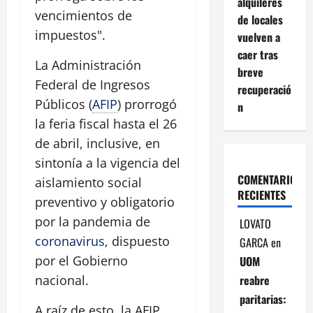
alquileres
vencimientos de
de locales
impuestos".
vuelven a
caer tras
La Administración
breve
Federal de Ingresos
recuperació
Públicos (
AFIP
) prorrogó
n
la feria fiscal hasta el 26
de abril, inclusive, en
sintonía a la vigencia del
COMENTARIOS
aislamiento social
RECIENTES
preventivo y obligatorio
por la pandemia de
LOVATO
coronavirus
, dispuesto
GARCA
en
por el Gobierno
UOM
reabre
nacional.
paritarias:
A raíz de esto, la AFIP