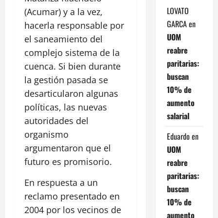
LOVATO
(Acumar) y a la vez,
GARCA
en
hacerla responsable por
UOM
el saneamiento del
reabre
complejo sistema de la
paritarias:
cuenca. Si bien durante
buscan
la gestión pasada se
10% de
desarticularon algunas
aumento
políticas, las nuevas
salarial
autoridades del
organismo
Eduardo
en
argumentaron que el
UOM
futuro es promisorio.
reabre
paritarias:
En respuesta a un
buscan
reclamo presentado en
10% de
2004 por los vecinos de
aumento