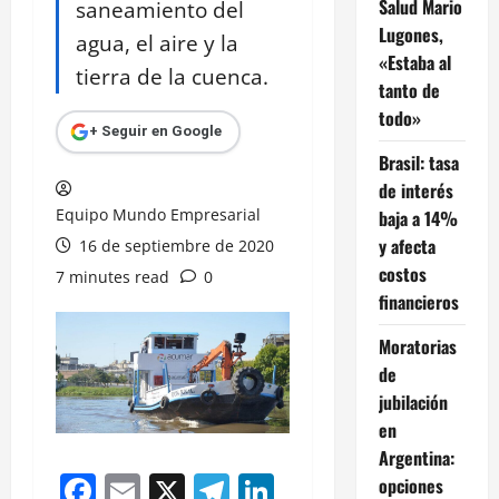
Salud Mario
saneamiento del
Lugones,
agua, el aire y la
«Estaba al
tierra de la cuenca.
tanto de
todo»
+ Seguir en Google
Brasil: tasa
de interés
Equipo Mundo Empresarial
baja a 14%
y afecta
16 de septiembre de 2020
costos
7 minutes read
0
financieros
Moratorias
de
jubilación
en
Argentina:
Facebook
Email
X
Telegram
LinkedIn
opciones