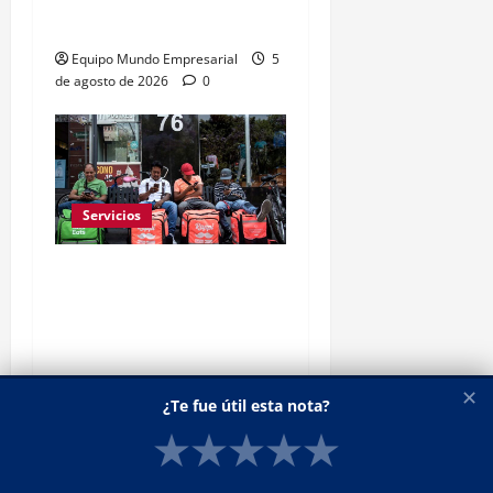
bioequivalencia
Equipo Mundo Empresarial
5
de agosto de 2026
0
Servicios
Repartidores deben
completar 453 entregas
al mes para sostener un
hogar
✕
Equipo Mundo Empresarial
1
¿Te fue útil esta nota?
de agosto de 2026
0
★
★
★
★
★