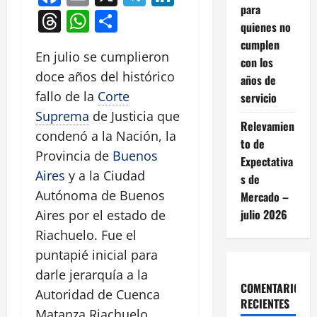
para
Threads
WhatsApp
Compartir
quienes no
cumplen
En julio se cumplieron
con los
doce años del histórico
años de
fallo de la
Corte
servicio
Suprema
de Justicia que
Relevamien
condenó a la Nación, la
to de
Provincia de
Buenos
Expectativa
Aires
y a la Ciudad
s de
Autónoma de Buenos
Mercado –
julio 2026
Aires por el estado de
Riachuelo. Fue el
puntapié inicial para
darle jerarquía a la
COMENTARIOS
Autoridad de Cuenca
RECIENTES
Matanza Riachuelo