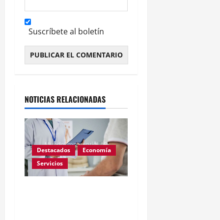
Suscríbete al boletín
Alternative:
NOTICIAS RELACIONADAS
Destacados
Economía
Servicios
Corte Suprema: prepagas
no cubrirán fármacos
importados sin