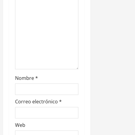
t
r
a
d
a
s
Nombre
*
Correo electrónico
*
Web