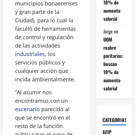
10% de
municipios bonaerenses
aumento
y gran parte de la
salarial
Ciudad), para lo cual la
facultó de herramientas
Jorge
en
de control y regulación
UOM
de las actividades
reabre
industriales
, los
paritarias:
servicios públicos y
buscan
cualquier acción que
10% de
incida ambientalmente.
aumento
salarial
“Al asumir nos
encontramos con un
escenario
parecido al
que se encontró en el
CATEGORIAS
resto de la función
AFIP
pública tras el paso de