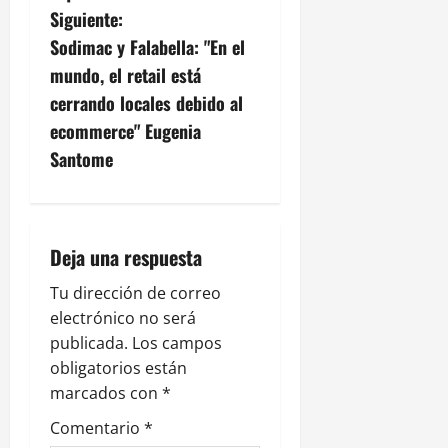
e
Siguiente:
g
Sodimac y Falabella: "En el
mundo, el retail está
a
cerrando locales debido al
c
ecommerce" Eugenia
Santome
i
ó
n
Deja una respuesta
d
Tu dirección de correo
electrónico no será
e
publicada.
Los campos
obligatorios están
e
marcados con
*
n
Comentario
*