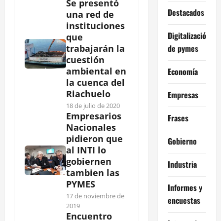
Se presentó
Destacados
una red de
instituciones
Digitalización
que
de pymes
trabajarán la
cuestión
ambiental en
Economía
la cuenca del
Riachuelo
Empresas
18 de julio de 2020
Empresarios
Frases
Nacionales
pidieron que
Gobierno
al INTI lo
gobiernen
Industria
tambien las
PYMES
Informes y
17 de noviembre de
encuestas
2019
Encuentro