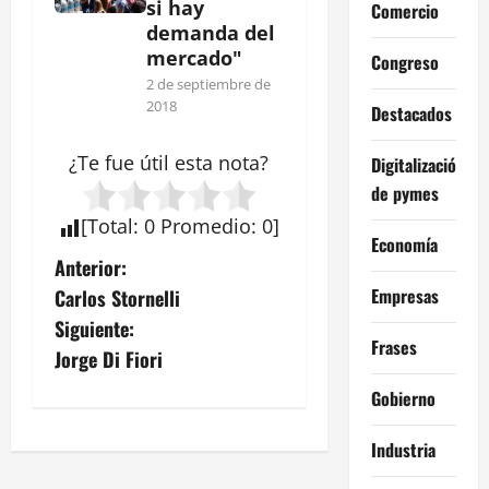
si hay
Comercio
demanda del
mercado"
Congreso
2 de septiembre de
2018
Destacados
¿Te fue útil esta
nota
?
Digitalización
de pymes
[
Total
:
0
Promedio
:
0
]
Economía
N
Anterior:
Empresas
Carlos Stornelli
a
Siguiente:
Frases
v
Jorge Di Fiori
Gobierno
e
g
Industria