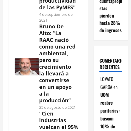
productividad
cuentapropi
de las PyMES"
stas
4 de septiembre de
pierden
2021
hasta 28%
Bruno De
de ingresos
Alto: “La
RAAC nació
como una red
ambiental,
pero su
COMENTARIOS
crecimiento
RECIENTES
la llevará a
LOVATO
convertirse
GARCA
en
en un apoyo
a la
UOM
producción”
reabre
25 de agosto de 2021
paritarias:
"Cien
buscan
industrias
10% de
vuelcan el 95%