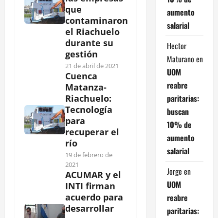
que
aumento
contaminaron
salarial
el Riachuelo
durante su
Hector
gestión
Maturano
en
21 de abril de 2021
UOM
Cuenca
reabre
Matanza-
paritarias:
Riachuelo:
Tecnología
buscan
para
10% de
recuperar el
aumento
río
salarial
19 de febrero de
2021
Jorge
en
ACUMAR y el
UOM
INTI firman
acuerdo para
reabre
desarrollar
paritarias: