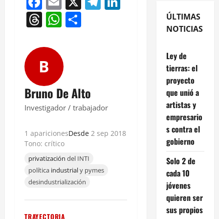
Facebook
Email
X
Telegram
LinkedIn
Threads
WhatsApp
Compartir
ÚLTIMAS
NOTICIAS
Ley de
B
tierras: el
proyecto
Bruno De Alto
que unió a
artistas y
Investigador / trabajador
empresario
s contra el
1 apariciones
Desde
2 sep 2018
gobierno
Tono: crítico
privatización
del INTI
Solo 2 de
política
industrial
y pymes
cada 10
desindustrialización
jóvenes
quieren ser
sus propios
TRAYECTORIA