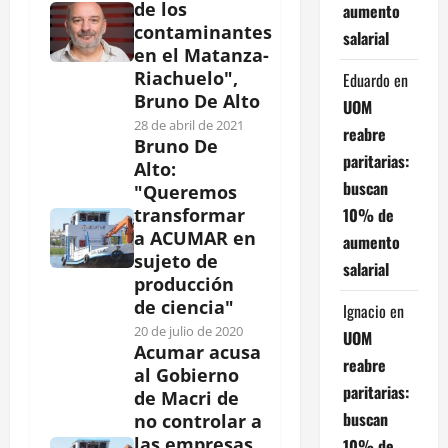
de los
aumento
contaminantes
salarial
en el Matanza-
Riachuelo",
Eduardo
en
Bruno De Alto
UOM
28 de abril de 2021
reabre
Bruno De
paritarias:
Alto:
buscan
"Queremos
10% de
transformar
a ACUMAR en
aumento
sujeto de
salarial
producción
de ciencia"
Ignacio
en
20 de julio de 2020
UOM
Acumar acusa
reabre
al Gobierno
paritarias:
de Macri de
buscan
no controlar a
las empresas
10% de