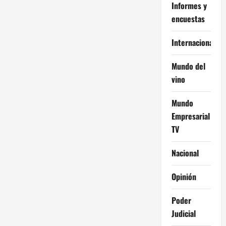
a
Informes y
encuestas
c
Internacional
i
ó
Mundo del
vino
n
Mundo
d
Empresarial
e
TV
e
Nacional
n
Opinión
t
Poder
r
Judicial