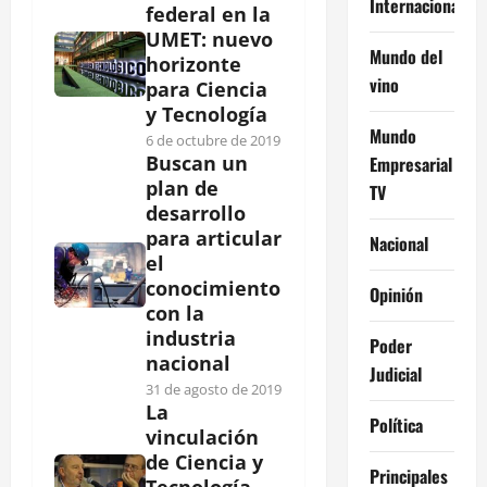
Internacional
federal en la
UMET: nuevo
Mundo del
horizonte
vino
para Ciencia
y Tecnología
Mundo
6 de octubre de 2019
Buscan un
Empresarial
plan de
TV
desarrollo
para articular
Nacional
el
conocimiento
Opinión
con la
industria
Poder
nacional
Judicial
31 de agosto de 2019
La
Política
vinculación
de Ciencia y
Principales
Tecnología