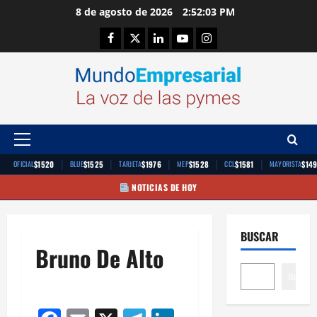
Saltar
8 de agosto de 2026
2:52:03 PM
al
Facebook
Twitter
Linkedin
Youtube
Instagram
contenido
Menú
principal
|
|
|
|
|
$1520
$1525
$1976
$1528
$1581
$14
OFICIAL
BLUE
TARJETA
MEP
CCL
MAYORISTA
NOTICIAS DE HOY
BUSCAR
Bruno De Alto
Buscar