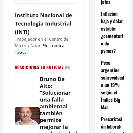
jefes
Inflación
Instituto
Nacional
de
baja y dólar
Tecnología Industrial
estable:
(INTI)
¿cementeri
Trabajador en el Centro de
o de
Micro y Nano
Electrónica
pymes?
actual
Peso
APARICIONES EN NOTICIAS
(16)
argentino
sobrevaluad
Bruno De
o un 19%
Alto:
según el
“Solucionar
una falla
Índice Big
ambiental
Mac
también
Precarizaci
permite
ón laboral:
mejorar la