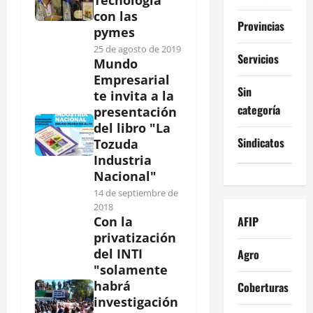
con las
Provincias
pymes
25 de agosto de 2019
Servicios
Mundo
Empresarial
Sin
te invita a la
categoría
presentación
del libro "La
Sindicatos
Tozuda
Industria
Nacional"
14 de septiembre de
2018
AFIP
Con la
privatización
del INTI
Agro
"solamente
habrá
Coberturas
investigación