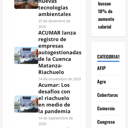
nuevas
buscan
tecnologías
10% de
ambientales
aumento
25 de diciembre de
salarial
2020
ACUMAR lanza
registro de
empresas
autogestionadas
CATEGORIAS
de la Cuenca
Matanza-
AFIP
Riachuelo
14 de noviembre de 2020
Agro
Acumar: Los
desafíos con
Coberturas
el riachuelo
en medio de
Comercio
la pandemia
16 de septiembre de
Congreso
2020