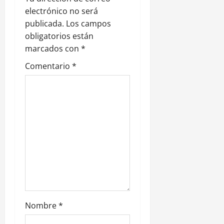
ó
electrónico no será
n
publicada.
Los campos
obligatorios están
d
marcados con
*
e
Comentario
*
e
n
t
r
a
d
Nombre
*
a