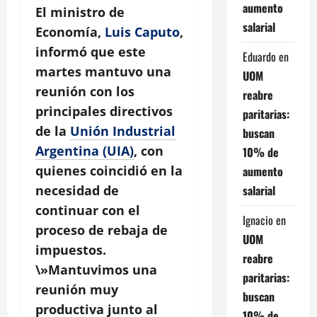
aumento
El ministro de
salarial
Economía,
Luis Caputo
,
informó que este
Eduardo
en
martes mantuvo una
UOM
reunión con los
reabre
principales directivos
paritarias:
de la
Unión Industrial
buscan
Argentina (UIA)
, con
10% de
quienes coincidió en la
aumento
salarial
necesidad de
continuar con el
Ignacio
en
proceso de rebaja de
UOM
impuestos.
reabre
\»Mantuvimos una
paritarias:
reunión muy
buscan
productiva junto al
10% de