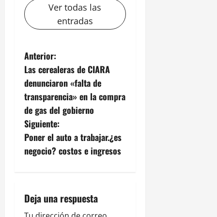
Ver todas las
entradas
N
Anterior:
Las cerealeras de CIARA
a
denunciaron «falta de
v
transparencia» en la compra
de gas del gobierno
e
Siguiente:
g
Poner el auto a trabajar.¿es
negocio? costos e ingresos
a
c
i
Deja una respuesta
Tu dirección de correo