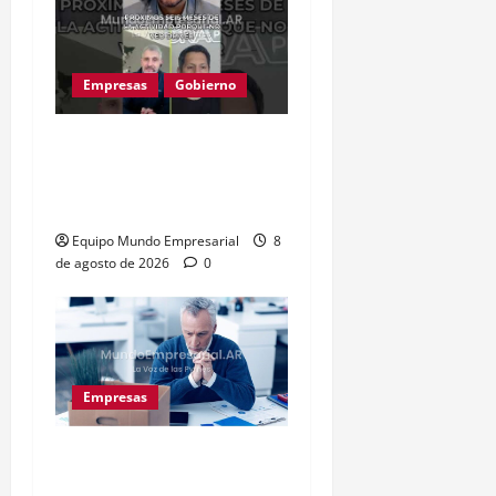
Empresas
Gobierno
Inflación baja y dólar
estable: ¿cementerio de
pymes?
Equipo Mundo Empresarial
8
de agosto de 2026
0
Empresas
Precarización laboral:
cuentapropistas pierden