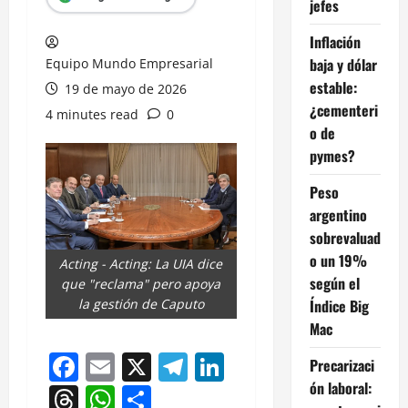
jefes
Inflación
baja y dólar
Equipo Mundo Empresarial
estable:
19 de mayo de 2026
¿cementeri
4 minutes read
0
o de
pymes?
Peso
argentino
sobrevaluad
o un 19%
Acting - Acting: La UIA dice
según el
que "reclama" pero apoya
Índice Big
la gestión de Caputo
Mac
Facebook
Email
X
Telegram
LinkedIn
Precarizaci
ón laboral:
Threads
WhatsApp
Compartir