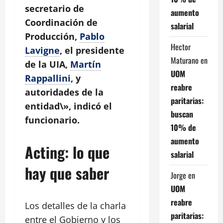
secretario de
aumento
Coordinación de
salarial
Producción,
Pablo
Hector
Lavigne
, el presidente
Maturano
en
de la UIA,
Martín
UOM
Rappallini
, y
reabre
autoridades de la
paritarias:
entidad\», indicó el
buscan
funcionario.
10% de
aumento
Acting: lo que
salarial
hay que saber
Jorge
en
UOM
reabre
Los detalles de la charla
paritarias:
entre el Gobierno y los