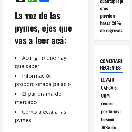
cuentapropi
stas
La voz de las
pierden
hasta 28%
pymes, ejes que
de ingresos
vas a leer acá:
Acting: lo que hay
COMENTARIOS
que saber
RECIENTES
Información
LOVATO
proporcionada palacio
GARCA
en
El panorama del
UOM
mercado
reabre
paritarias:
Cómo afecta a las
buscan
pymes
10% de