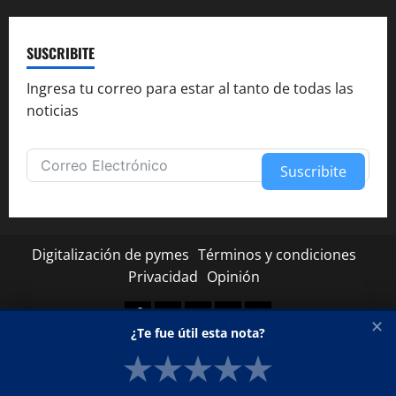
SUSCRIBITE
Ingresa tu correo para estar al tanto de todas las
noticias
Suscribite
Alternative:
Digitalización de pymes
Términos y condiciones
Privacidad
Opinión
Facebook
Twitter
Linkedin
Youtube
Instagram
✕
¿Te fue útil esta nota?
★
★
★
★
★
Copyright © Todos los derechos reservados.
|
MoreNews
por AF themes.