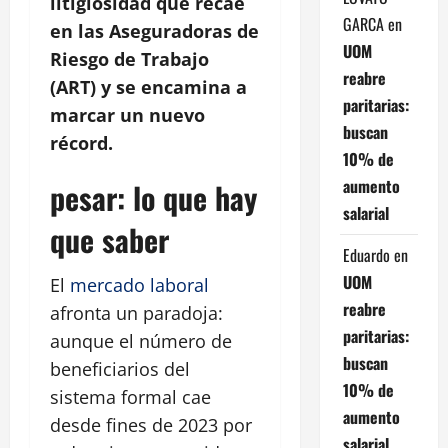
litigiosidad que recae
GARCA
en
en las Aseguradoras de
UOM
Riesgo de Trabajo
reabre
(ART) y se encamina a
paritarias:
marcar un nuevo
buscan
récord.
10% de
aumento
pesar: lo que hay
salarial
que saber
Eduardo
en
UOM
El
mercado laboral
reabre
afronta un paradoja:
paritarias:
aunque el número de
buscan
beneficiarios del
10% de
sistema formal cae
aumento
desde fines de 2023 por
salarial