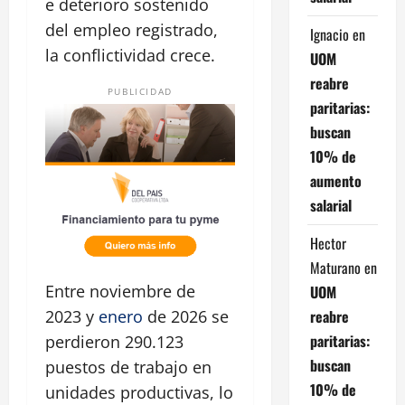
e deterioro sostenido
del empleo registrado,
Ignacio
en
la conflictividad crece.
UOM
reabre
PUBLICIDAD
paritarias:
buscan
10% de
aumento
salarial
Hector
Maturano
en
Entre noviembre de
UOM
reabre
2023 y
enero
de 2026 se
paritarias:
perdieron 290.123
buscan
puestos de trabajo en
10% de
unidades productivas, lo