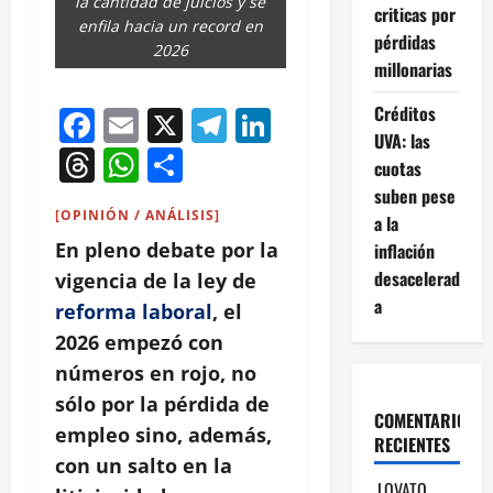
la cantidad de juicios y se
criticas por
enfila hacia un record en
pérdidas
2026
millonarias
Créditos
Facebook
Email
X
Telegram
LinkedIn
UVA: las
Threads
WhatsApp
Compartir
cuotas
suben pese
[OPINIÓN / ANÁLISIS]
a la
En pleno debate por la
inflación
desacelerad
vigencia de la ley de
a
reforma laboral
, el
2026 empezó con
números en rojo, no
sólo por la pérdida de
COMENTARIOS
empleo sino, además,
RECIENTES
con un salto en la
LOVATO