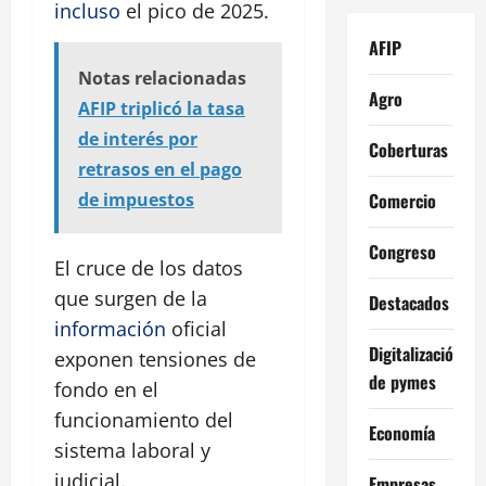
incluso
el pico de 2025.
AFIP
Notas relacionadas
Agro
AFIP triplicó la tasa
de interés por
Coberturas
retrasos en el pago
Comercio
de impuestos
Congreso
El cruce de los datos
que surgen de la
Destacados
información
oficial
Digitalización
exponen tensiones de
de pymes
fondo en el
funcionamiento del
Economía
sistema laboral y
judicial.
Empresas