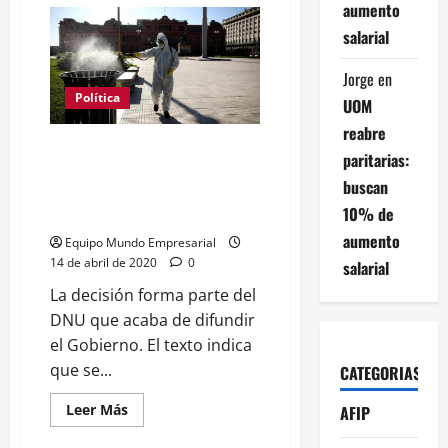
de
aumento
Preocupante:
Más
salarial
de
81.000
trabajadores
Jorge
en
se
contagiaron
Política
UOM
de
coronavirus
reabre
Las ART deberán cubrir los
paritarias:
casos de coronavirus de los
buscan
trabajadores exceptuados de la
10% de
cuarentena
aumento
Equipo Mundo Empresarial
14 de abril de 2020
0
salarial
La decisión forma parte del
DNU que acaba de difundir
el Gobierno. El texto indica
que se...
CATEGORIAS
Leer
Leer Más
AFIP
más
acerca