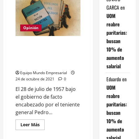
Fernández,
GARCA
en
de
Cgera:
UOM
"Las
ART
reabre
se
Opinión
abrieron
paritarias:
de
gambas,
buscan
dijeron
Cuando se disolvió la
que
10% de
constituyente que incluyó el
no
nos
aumento
trascendental Artículo 14 Bis en
van
a
la Constitución
salarial
asistir
más
Equipo Mundo Empresarial
con
Eduardo
en
24 de octubre de 2021
0
el
Covid"
UOM
El 28 de julio de 1957 bajo
reabre
el gobierno de facto
paritarias:
encabezado por el teniente
buscan
general Pedro...
10% de
Leer
Leer Más
aumento
más
acerca
salarial
de