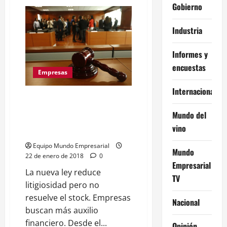
de
Gobierno
Cayó
la
industria
Industria
del
juicio:
las
ART
Informes y
afirman
encuestas
que
Empresas
se
redujeron
un
Internacional
44%
Viveza criolla: Las ART
las
pretenden que el Estado se
demandas
Mundo del
haga cargo de USD 6000
vino
millones en juicios laborales
Equipo Mundo Empresarial
Mundo
22 de enero de 2018
0
Empresarial
La nueva ley reduce
TV
litigiosidad pero no
resuelve el stock. Empresas
Nacional
buscan más auxilio
financiero. Desde el...
Opinión