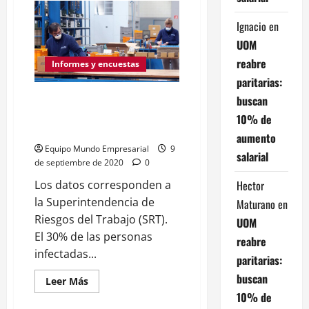
Cuando
se
Ignacio
en
disolvió
la
UOM
constituyente
que
reabre
incluyó
Informes y encuestas
el
paritarias:
trascendental
Artículo
Preocupante: Más de 81.000
buscan
14
Bis
trabajadores se contagiaron de
10% de
en
coronavirus
la
aumento
Constitución
Equipo Mundo Empresarial
9
salarial
de septiembre de 2020
0
Hector
Los datos corresponden a
la Superintendencia de
Maturano
en
Riesgos del Trabajo (SRT).
UOM
El 30% de las personas
reabre
infectadas...
paritarias:
buscan
Leer
Leer Más
más
10% de
acerca