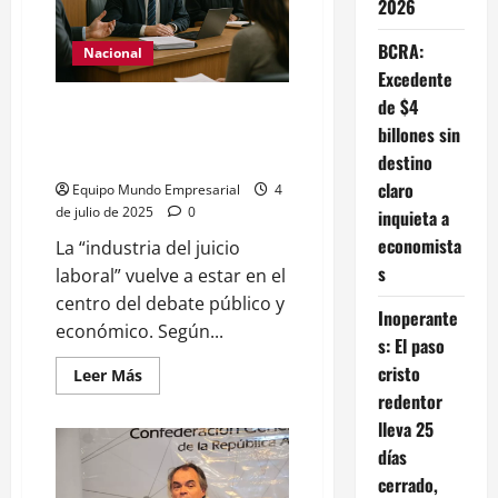
2026
colapso,
temen
quiebras
BCRA:
Nacional
masivas
por
Excedente
la
de $4
industria
La industria del juicio laboral
del
billones sin
mueve $4 millones por minuto y
juicio
pone en alerta al sector privado
destino
claro
Equipo Mundo Empresarial
4
de julio de 2025
0
inquieta a
economista
La “industria del juicio
s
laboral” vuelve a estar en el
centro del debate público y
Inoperante
económico. Según...
s: El paso
cristo
Leer
Leer Más
más
redentor
acerca
de
lleva 25
La
industria
días
del
cerrado,
juicio