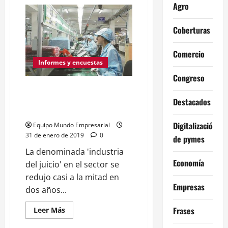
de
Agro
Las
ART
deberán
Coberturas
cubrir
los
casos
de
Comercio
coronavirus
Informes y encuestas
de
los
Congreso
trabajadores
exceptuados
Cayó la industria del juicio: las
de
ART afirman que se redujeron
Destacados
la
cuarentena
un 44% las demandas
Digitalización
Equipo Mundo Empresarial
31 de enero de 2019
0
de pymes
La denominada 'industria
Economía
del juicio' en el sector se
redujo casi a la mitad en
Empresas
dos años...
Leer
Frases
Leer Más
más
acerca