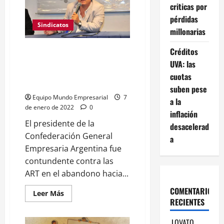
laboral
criticas por
mueve
$4
pérdidas
millones
Sindicatos
por
millonarias
minuto
y
pone
Marcelo Fernández, de Cgera:
Créditos
en
"Las ART se abrieron de
UVA: las
alerta
al
gambas, dijeron que no nos van
cuotas
sector
a asistir más con el Covid"
privado
suben pese
Equipo Mundo Empresarial
7
a la
de enero de 2022
0
inflación
El presidente de la
desacelerad
Confederación General
a
Empresaria Argentina fue
contundente contra las
ART en el abandono hacia...
COMENTARIOS
Leer
Leer Más
más
RECIENTES
acerca
de
Marcelo
LOVATO