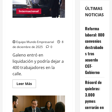
ÚLTIMAS
Internacional
NOTICIAS
Las ART al borde del colapso,
Reforma
temen quiebras masivas por la
laboral: 800
industria del juicio
convenios
Equipo Mundo Empresarial
8
destrabado
de diciembre de 2025
0
s tras
Galeno entró en
acuerdo
liquidación y podría dejar a
CGT-
400 trabajadores en la
Gobierno
calle.
Récord de
Leer
Leer Más
más
quiebras:
acerca
de
3.000
Las
pymes
ART
al
cerrarán en
borde
del