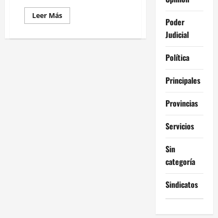
Leer
Leer Más
Poder
más
acerca
Judicial
de
Viveza
criolla:
Las
Política
ART
pretenden
que
Principales
el
Estado
se
Provincias
haga
cargo
de
USD
Servicios
6000
millones
en
Sin
juicios
laborales
categoría
Sindicatos