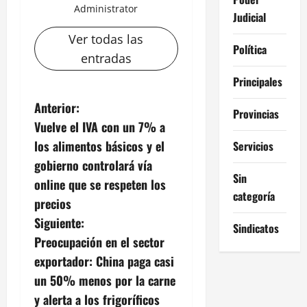
Administrator
Judicial
Ver todas las
Política
entradas
Principales
N
Anterior:
Provincias
Vuelve el IVA con un 7% a
a
los alimentos básicos y el
Servicios
v
gobierno controlará vía
Sin
online que se respeten los
e
categoría
precios
g
Siguiente:
Sindicatos
Preocupación en el sector
a
exportador: China paga casi
c
un 50% menos por la carne
y alerta a los frigoríficos