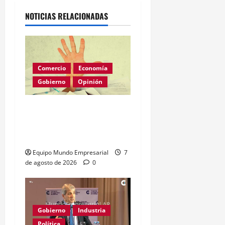
NOTICIAS RELACIONADAS
Comercio
Economía
Gobierno
Opinión
Morosidad Sistémica y el
Círculo Vicioso de las
Tasas de Interés
Equipo Mundo Empresarial
7
de agosto de 2026
0
Gobierno
Industria
Política