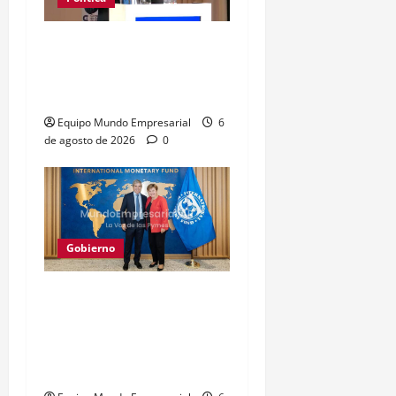
Caputo califica de
«tarados» a defensores
de la industria
Equipo Mundo Empresarial
6
de agosto de 2026
0
Gobierno
Gobierno recibe
préstamo de EE. UU. y
oculta 3,8 billones de
pesos