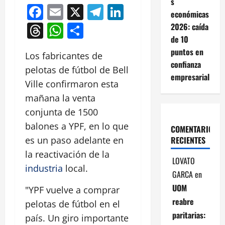
s
Facebook
Email
X
Telegram
LinkedIn
económicas
Threads
WhatsApp
Compartir
2026: caída
de 10
puntos en
Los fabricantes de
confianza
pelotas de fútbol de Bell
empresarial
Ville confirmaron esta
mañana la venta
conjunta de 1500
balones a YPF, en lo que
COMENTARIOS
RECIENTES
es un paso adelante en
la reactivación de la
LOVATO
industria
local.
GARCA
en
UOM
"YPF vuelve a comprar
reabre
pelotas de fútbol en el
paritarias:
país. Un giro importante