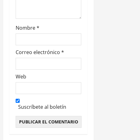
a
s
Nombre
*
Correo electrónico
*
Web
Suscríbete al boletín
Alternative: