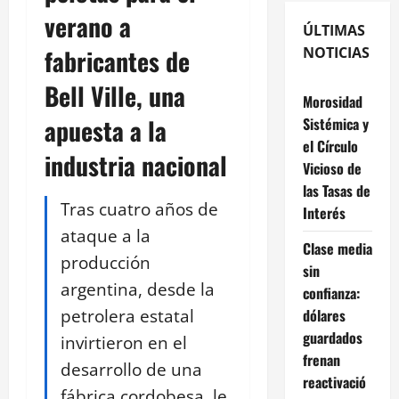
verano a
ÚLTIMAS
fabricantes de
NOTICIAS
Bell Ville, una
Morosidad
apuesta a la
Sistémica y
el Círculo
industria nacional
Vicioso de
las Tasas de
Tras cuatro años de
Interés
ataque a la
Clase media
producción
sin
argentina, desde la
confianza:
petrolera estatal
dólares
guardados
invirtieron en el
frenan
desarrollo de una
reactivació
fábrica cordobesa, le