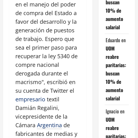
buscan
en el manejo del poder
10% de
de compra del Estado a
aumento
favor del desarrollo y la
salarial
generación de puestos
de trabajo. Espero que
Eduardo
en
sea el primer paso para
UOM
recuperar la ley 5340 de
reabre
compre nacional
paritarias:
buscan
derogada durante el
10% de
macrismo", escribió en
aumento
su cuenta de Twitter el
salarial
empresario
textil
Damián Regalini,
Ignacio
en
vicepresidente de la
UOM
Cámara
Argentina
de
reabre
fabricantes de medias y
paritarias: