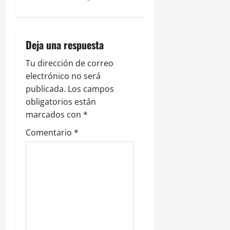
i
ó
n
Deja una respuesta
d
Tu dirección de correo
electrónico no será
e
publicada.
Los campos
obligatorios están
e
marcados con
*
n
Comentario
*
t
r
a
d