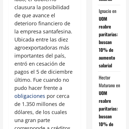
clausura la posibilidad
Ignacio
en
de que avance el
UOM
deterioro financiero de
reabre
la empresa santafesina.
paritarias:
Ubicada entre las diez
buscan
agroexportadoras más
10% de
importantes del país,
aumento
entró en cesación de
salarial
pagos el 5 de diciembre
Hector
último. Fue cuando no
Maturano
en
pudo hacer frente a
UOM
obligaciones
por cerca
reabre
de 1.350 millones de
paritarias:
dólares, de los cuales
buscan
una gran parte
10% de
corresponde a créditos