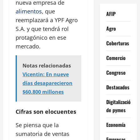
nueva empresa de
alimentos
, que
AFIP
reemplazará a YPF Agro
Agro
S.A. y que tendrá rol
protagónico en ese
Coberturas
mercado.
Comercio
Notas relacionadas
Congreso
Vicentin: En nueve
días desaparecieron
Destacados
$60.800 millones
Digitalización
de pymes
Cifras son elocuentes
Economía
Se piensa que la
sumatoria de ventas
Empresas