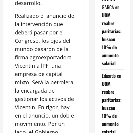
desarrollo.
GARCA
en
UOM
Realizado el anuncio de
reabre
la intervención que
paritarias:
deberá pasar por el
buscan
Congreso, los ojos del
10% de
mundo pasaron de la
aumento
firma agroexportadora
salarial
Vicentin a lPF, una
empresa de capital
Eduardo
en
mixto. Será la petrolera
UOM
la encargada de
reabre
gestionar los activos de
paritarias:
Vicentin. En rigor, hay,
buscan
en el anuncio, un doble
10% de
aumento
movimiento. Por un
salarial
lado, el Gobierno