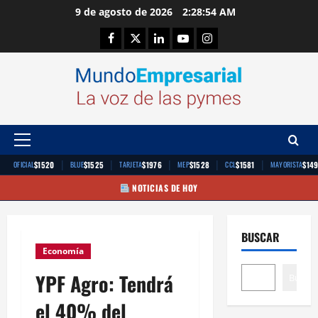
Saltar
9 de agosto de 2026
2:28:55 AM
al
Facebook
Twitter
Linkedin
Youtube
Instagram
contenido
Menú
principal
|
|
|
|
|
$1520
$1525
$1976
$1528
$1581
$14
OFICIAL
BLUE
TARJETA
MEP
CCL
MAYORISTA
NOTICIAS DE HOY
BUSCAR
Economía
YPF Agro: Tendrá
Buscar
el 40% del