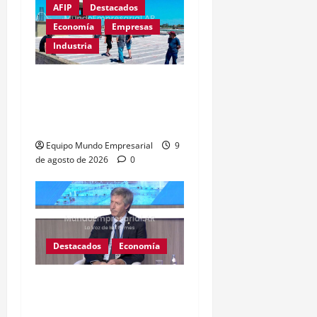
AFIP
Destacados
Economía
Empresas
Industria
Récord de quiebras:
3.000 pymes cerrarán en
2026
Equipo Mundo Empresarial
9
de agosto de 2026
0
Destacados
Economía
BCRA: Excedente de $4
billones sin destino claro