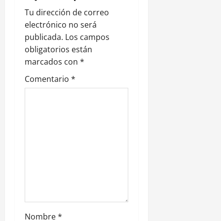
n
Tu dirección de correo
electrónico no será
d
publicada.
Los campos
e
obligatorios están
marcados con
*
e
Comentario
*
n
t
r
a
d
a
s
Nombre
*