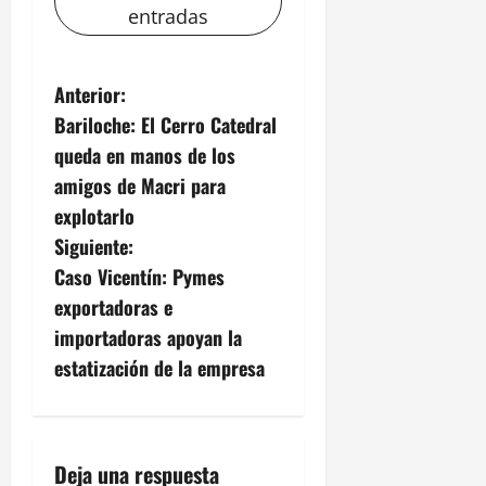
entradas
N
Anterior:
Bariloche: El Cerro Catedral
a
queda en manos de los
v
amigos de Macri para
explotarlo
e
Siguiente:
g
Caso Vicentín: Pymes
exportadoras e
a
importadoras apoyan la
c
estatización de la empresa
i
ó
Deja una respuesta