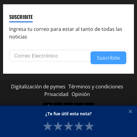
SUSCRIBITE
Ingresa tu correo para estar al tanto de todas las
noticias
Suscribite
Alternative:
Digitalización de pymes
Términos y condiciones
Privacidad
Opinión
Facebook
Twitter
Linkedin
Youtube
Instagram
✕
¿Te fue útil esta nota?
★
★
★
★
★
Copyright © Todos los derechos reservados.
|
MoreNews
por AF themes.