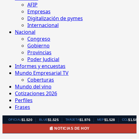
AFIP
Empresas
Digitalización de pymes
Internacional
Nacional
Congreso
Gobierno
Provincias
Poder Judicial
Informes y encuestas
Mundo Empresarial TV
Coberturas
Mundo del vino
Cotizaciones 2026
Perfiles
Frases
|
|
|
|
$1.520
$1.525
$1.976
$1.528
$1.58
OFICIAL
BLUE
TARJETA
MEP
CCL
📰 NOTICIAS DE HOY