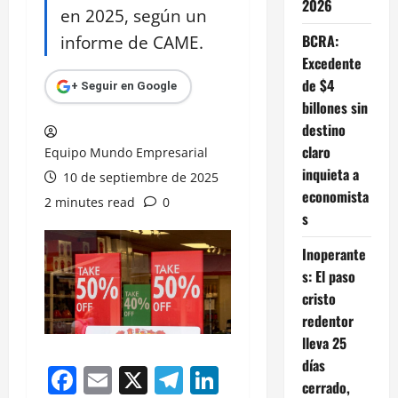
2026
en 2025, según un
informe de CAME.
BCRA:
Excedente
de $4
+ Seguir en Google
billones sin
destino
claro
Equipo Mundo Empresarial
inquieta a
10 de septiembre de 2025
economista
2 minutes read
0
s
Inoperante
s: El paso
cristo
redentor
lleva 25
días
Facebook
Email
X
Telegram
LinkedIn
cerrado,