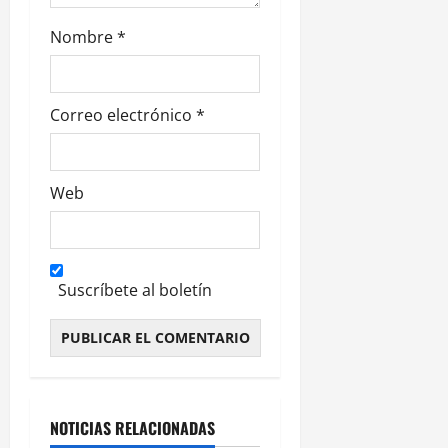
d
Nombre
*
a
s
Correo electrónico
*
Web
Suscríbete al boletín
Alternative:
NOTICIAS RELACIONADAS