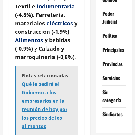
Textil e
indumentaria
Poder
(-4,8%)
,
Ferretería,
Judicial
materiales
eléctricos
y
construcción (-1,9%)
,
Política
Alimentos
y bebidas
(-0,9%)
y
Calzado y
Principales
marroquinería (-0,8%)
.
Provincias
Notas relacionadas
Servicios
Qué le pedirá el
Sin
Gobierno a los
categoría
empresarios en la
reunión de hoy por
Sindicatos
los precios de los
alimentos