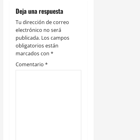
c
Deja una respuesta
i
Tu dirección de correo
electrónico no será
ó
publicada.
Los campos
n
obligatorios están
marcados con
*
d
Comentario
*
e
e
n
t
r
a