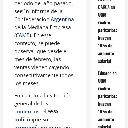
período del año pasado,
GARCA
en
según informe de la
UOM
Confederación
Argentina
reabre
de la Mediana Empresa
paritarias:
(
CAME
). En este
buscan
contexto, se puede
10% de
observar que desde el
aumento
mes de febrero, las
salarial
ventas vienen cayendo
Eduardo
en
consecutivamente todos
UOM
los meses.
reabre
En cuanto a la situación
paritarias:
general de los
buscan
10% de
comercios
, el
55%
aumento
indicó que su
salarial
economía
se mantuvo