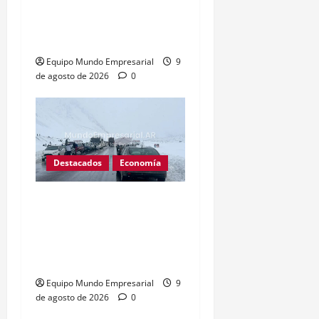
BCRA: Excedente de $4
billones sin destino claro
inquieta a economistas
Equipo Mundo Empresarial
9
de agosto de 2026
0
Destacados
Economía
Inoperantes: El paso
cristo redentor lleva 25
días cerrado, criticas por
pérdidas millonarias
Equipo Mundo Empresarial
9
de agosto de 2026
0