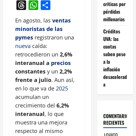
Threads
WhatsApp
Compartir
criticas por
pérdidas
millonarias
En agosto, las
ventas
minoristas de las
Créditos
pymes
registraron una
UVA: las
nueva
caída:
cuotas
suben pese
retrocedieron un
2,6%
a la
interanual a
precios
inflación
constantes
y un
2,2%
desacelerad
frente a julio
. Aun así,
a
en lo que va de
2025
acumulan un
crecimiento del
6,2%
interanual
, lo que
COMENTARIOS
muestra una mejora
RECIENTES
respecto al mismo
LOVATO