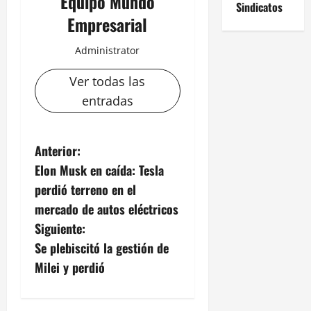
Equipo Mundo
Sindicatos
Empresarial
Administrator
Ver todas las
entradas
N
Anterior:
Elon Musk en caída: Tesla
a
perdió terreno en el
v
mercado de autos eléctricos
Siguiente:
e
Se plebiscitó la gestión de
g
Milei y perdió
a