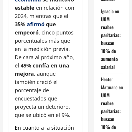
estable
en relación con
Ignacio
en
2024, mientras que el
UOM
35%
afirmó
que
reabre
empeoró
, cinco puntos
paritarias:
porcentuales más que
buscan
en la medición previa.
10% de
De cara al próximo año,
aumento
el
49% confía en una
salarial
mejora
, aunque
Hector
también creció el
Maturano
en
porcentaje de
UOM
encuestados que
reabre
proyecta un deterioro,
paritarias:
que se ubicó en el 9%.
buscan
10% de
En cuanto a la situación