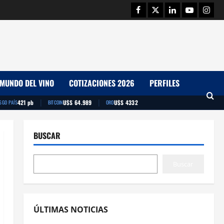
Facebook
Twitter
Linkedin
Youtube
Insta
MUNDO DEL VINO
COTIZACIONES 2026
PERFILES
|
|
421 pb
U$S 64.989
U$S 4332
SGO PAÍS
BITCOIN
ORO
BUSCAR
Buscar
ÚLTIMAS NOTICIAS