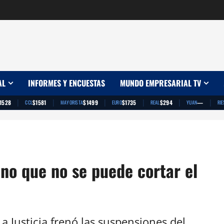
AL
INFORMES Y ENCUESTAS
MUNDO EMPRESARIAL TV
|
|
|
|
|
|
1528
$1581
$1499
$1735
$294
—
CCL
MAYORISTA
EURO
REAL
YUAN
RIE
ino que no se puede cortar el
La Justicia frenó las suspensiones del