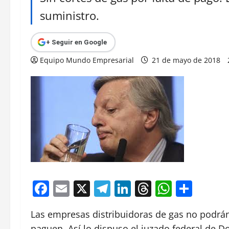
suministro.
+ Seguir en Google
Equipo Mundo Empresarial
21 de mayo de 2018
Facebook
Email
X
Telegram
LinkedIn
Threads
Whats
Comp
Las empresas distribuidoras de gas no podrán 
paguen. Así lo dispuso el juzado federal de D