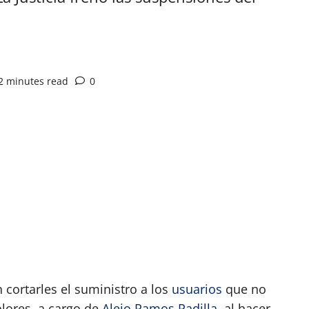
2 minutes read
0
App
artir
cortarles el suministro a los
usuarios
que no
olores, a cargo de
Alejo Ramos Padilla
, al hacer