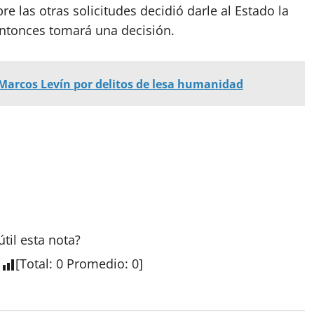
e las otras solicitudes decidió darle al Estado la
entonces tomará una decisión.
arcos Levín por delitos de lesa humanidad
útil esta
nota
?
[
Total
:
0
Promedio
:
0
]