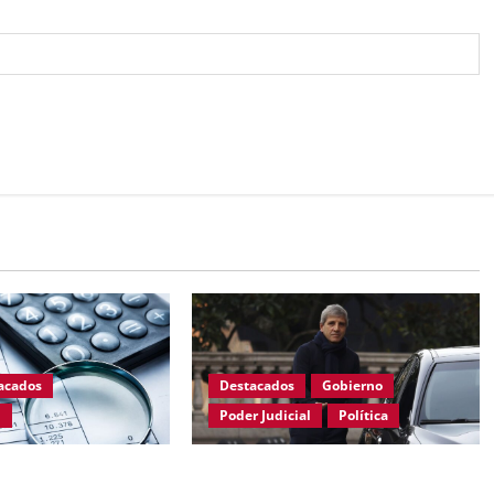
acados
Destacados
Gobierno
l
Poder Judicial
Política
oder de ARCA sobre
Justicia anula resolución de Caputo