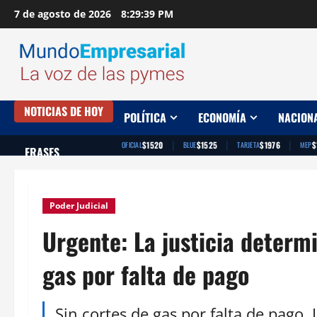
Saltar
7 de agosto de 2026
8:29:40 PM
al
contenido
NOTICIAS DE HOY
POLÍTICA
ECONOMÍA
NACION
|
|
|
$1520
$1525
$1976
$
OFICIAL
BLUE
TARJETA
MEP
FRASES
Poder Judicial
Urgente: La justicia determ
gas por falta de pago
Sin cortes de gas por falta de pago. 