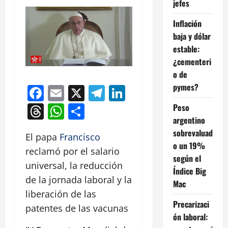
jefes
Inflación
baja y dólar
estable:
¿cementeri
o de
pymes?
Facebook
Email
X
Telegram
LinkedIn
Threads
WhatsApp
Compartir
Peso
argentino
sobrevaluad
El papa
Francisco
o un 19%
reclamó por el salario
según el
universal, la reducción
Índice Big
de la jornada laboral y la
Mac
liberación de las
Precarizaci
patentes de las vacunas
ón laboral: