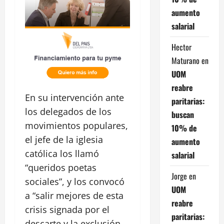
aumento
salarial
Hector
Maturano
en
UOM
reabre
En su intervención ante
paritarias:
los delegados de los
buscan
movimientos populares,
10% de
el jefe de la iglesia
aumento
católica los llamó
salarial
“queridos poetas
Jorge
en
sociales”, y los convocó
UOM
a “salir mejores de esta
reabre
crisis signada por el
paritarias:
descarte y la exclusión