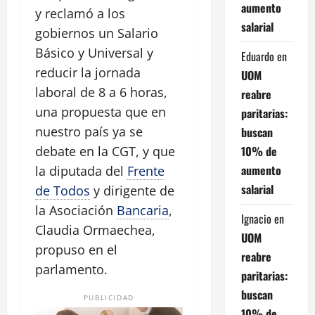
aumento
y reclamó a los
salarial
gobiernos un Salario
Básico y Universal y
Eduardo
en
reducir la jornada
UOM
laboral de 8 a 6 horas,
reabre
una propuesta que en
paritarias:
nuestro país ya se
buscan
10% de
debate en la CGT, y que
aumento
la diputada del
Frente
salarial
de Todos
y dirigente de
la Asociación
Bancaria
,
Ignacio
en
Claudia Ormaechea,
UOM
propuso en el
reabre
parlamento.
paritarias:
buscan
PUBLICIDAD
10% de