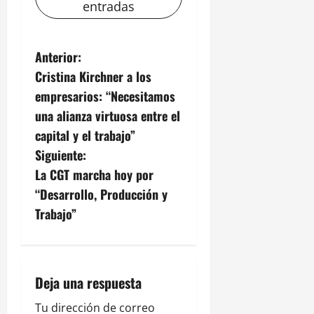
entradas
N
Anterior:
Cristina Kirchner a los
a
empresarios: “Necesitamos
v
una alianza virtuosa entre el
capital y el trabajo”
e
Siguiente:
g
La CGT marcha hoy por
“Desarrollo, Producción y
a
Trabajo”
c
i
Deja una respuesta
ó
Tu dirección de correo