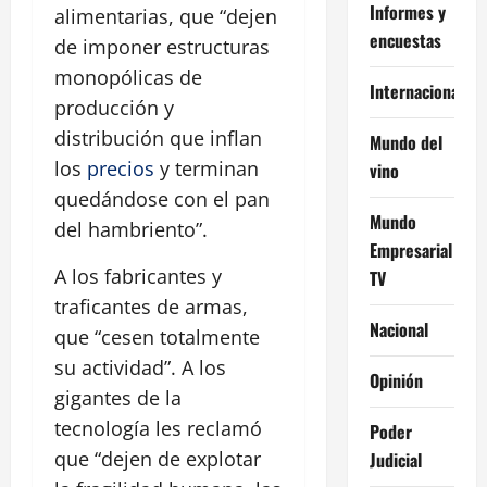
Informes y
alimentarias, que “dejen
encuestas
de imponer estructuras
monopólicas de
Internacional
producción y
distribución que inflan
Mundo del
los
precios
y terminan
vino
quedándose con el pan
Mundo
del hambriento”.
Empresarial
A los fabricantes y
TV
traficantes de armas,
Nacional
que “cesen totalmente
su actividad”. A los
Opinión
gigantes de la
tecnología les reclamó
Poder
que “dejen de explotar
Judicial