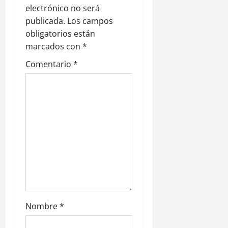
n
electrónico no será
publicada.
Los campos
d
obligatorios están
e
marcados con
*
Comentario
*
e
n
t
r
a
d
a
Nombre
*
s