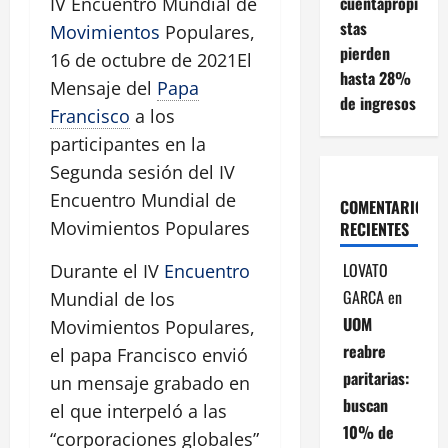
cuentapropi
IV Encuentro Mundial de
stas
Movimientos
Populares,
pierden
16 de octubre de 2021El
hasta 28%
Mensaje del
Papa
de ingresos
Francisco
a los
participantes en la
Segunda sesión del IV
Encuentro Mundial de
COMENTARIOS
Movimientos Populares
RECIENTES
LOVATO
Durante el IV
Encuentro
GARCA
en
Mundial de los
UOM
Movimientos Populares,
reabre
el papa Francisco envió
paritarias:
un mensaje grabado en
buscan
el que interpeló a las
10% de
“corporaciones globales”