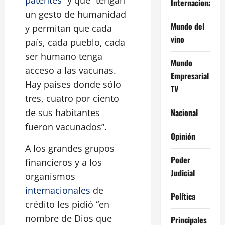
patentes
” y que “tengan
Internacional
un gesto de humanidad
Mundo del
y permitan que cada
vino
país, cada pueblo, cada
ser humano tenga
Mundo
acceso a las vacunas.
Empresarial
Hay países donde sólo
TV
tres, cuatro por ciento
Nacional
de sus habitantes
fueron vacunados”.
Opinión
A los grandes grupos
Poder
financieros y a los
Judicial
organismos
internacionales
de
Política
crédito les pidió “en
nombre de Dios que
Principales