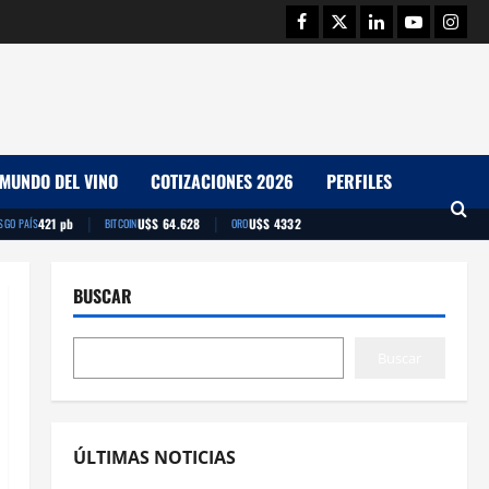
Facebook
Twitter
Linkedin
Youtube
Insta
MUNDO DEL VINO
COTIZACIONES 2026
PERFILES
|
|
421 pb
U$S 64.628
U$S 4332
SGO PAÍS
BITCOIN
ORO
BUSCAR
Buscar
ÚLTIMAS NOTICIAS