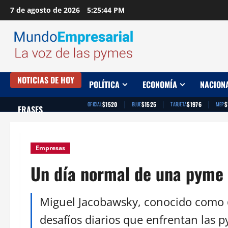
Saltar
7 de agosto de 2026
5:25:45 PM
al
contenido
NOTICIAS DE HOY
POLÍTICA
ECONOMÍA
NACION
|
|
|
$1520
$1525
$1976
$
OFICIAL
BLUE
TARJETA
MEP
FRASES
Empresas
Un día normal de una pyme 
Miguel Jacobawsky, conocido como @
desafíos diarios que enfrentan las p