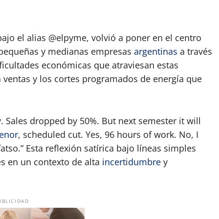
App
artir
bajo el alias @elpyme, volvió a poner en el centro
as pequeñas y medianas empresas
argentinas
a través
dificultades económicas que atraviesan estas
 ventas y los cortes programados de energía que
 Sales dropped by 50%. But next semester it will
enor
, scheduled cut. Yes, 96 hours of work. No, I
atso.
Esta reflexión satírica bajo líneas simples
mes en un contexto de alta
incertidumbre
y
UBLICIDAD