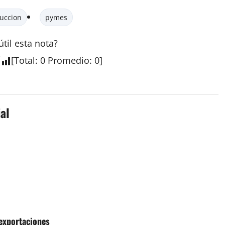
uccion
pymes
útil esta
nota
?
[
Total
:
0
Promedio
:
0
]
al
 exportaciones