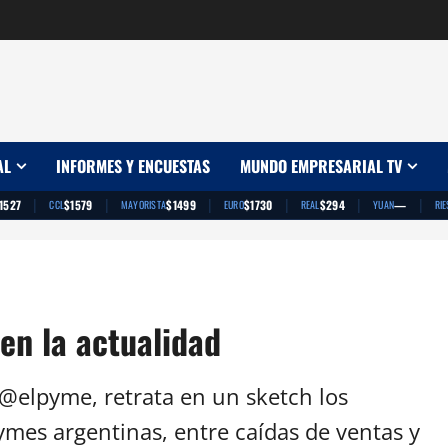
AL
INFORMES Y ENCUESTAS
MUNDO EMPRESARIAL TV
|
|
|
|
|
|
1527
$1579
$1499
$1730
$294
—
CCL
MAYORISTA
EURO
REAL
YUAN
RIE
en la actualidad
elpyme, retrata en un sketch los
ymes argentinas, entre caídas de ventas y