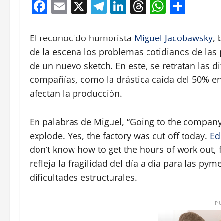
Facebook
Email
X
Telegram
LinkedIn
Threads
Whats
Comp
El reconocido humorista
Miguel Jacobawsky
, 
de la escena los problemas cotidianos de l
de un nuevo sketch. En este, se retratan las 
compañías, como la drástica caída del 50% en
afectan la producción.
En palabras de Miguel,
Going to the company.
explode. Yes, the factory was cut off today.
Ed
don’t know how to get the hours of work out, f
refleja la fragilidad del día a día para las py
dificultades estructurales.
P