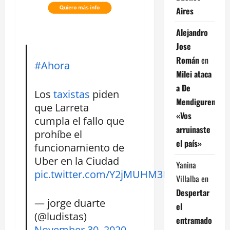
Aires
Alejandro
Jose
Román
en
#Ahora
Milei ataca
a De
Los
taxistas
piden
Mendiguren:
que Larreta
«Vos
cumpla el fallo que
arruinaste
prohíbe el
el país»
funcionamiento de
Uber en la Ciudad
Yanina
pic.twitter.com/Y2jMUHM3MC
Villalba
en
Despertar
— jorge duarte
el
(@ludistas)
entramado
November 30, 2020