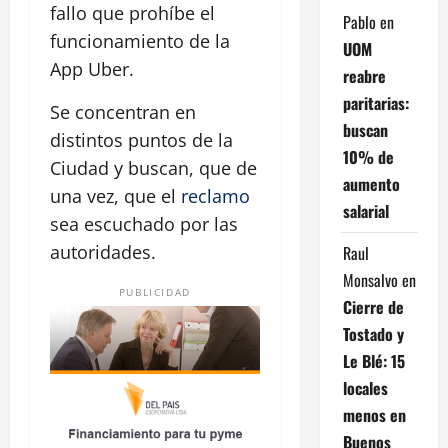
fallo que prohíbe el
Pablo
en
funcionamiento de la
UOM
App Uber.
reabre
paritarias:
Se concentran en
buscan
distintos puntos de la
10% de
Ciudad y buscan, que de
aumento
una vez, que el
reclamo
salarial
sea escuchado por las
autoridades.
Raul
Monsalvo
en
PUBLICIDAD
Cierre de
Tostado y
Le Blé: 15
locales
menos en
Buenos