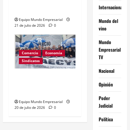
superan inflación por
Internacional
tercer mes consecutivo
Equipo Mundo Empresarial
Mundo del
21 de julio de 2026
0
vino
Mundo
Empresarial
Comercio
Economía
TV
Sindicatos
Nacional
Incorporación al básico
de $120.000 redefine
Opinión
salarios de Comercio
Poder
Equipo Mundo Empresarial
Judicial
20 de julio de 2026
0
Política