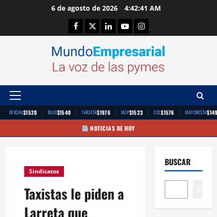
Saltar
6 de agosto de 2026
4:42:42 AM
al
Facebook
Twitter
Linkedin
Youtube
Instagram
contenido
Menú
principal
|
|
|
|
|
$1520
$1540
$1976
$1523
$1576
$14
OFICIAL
BLUE
TARJETA
MEP
CCL
MAYORISTA
NOTICIAS DE HOY
BUSCAR
Sindicatos
Taxistas le piden a
Buscar
Larreta que