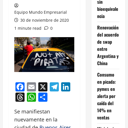
sin
bioequivale
Equipo Mundo Empresarial
ncia
30 de noviembre de 2020
Renovación
1 minute read
0
del acuerdo
de swap
entre
Argentina y
China
Consumo
en picada:
Facebook
Email
X
Telegram
LinkedIn
pymes en
Threads
WhatsApp
Compartir
alerta por
caída del
14% en
Se manifiestan
ventas
nuevamente en la
ciudad de
Buenos Aires
.