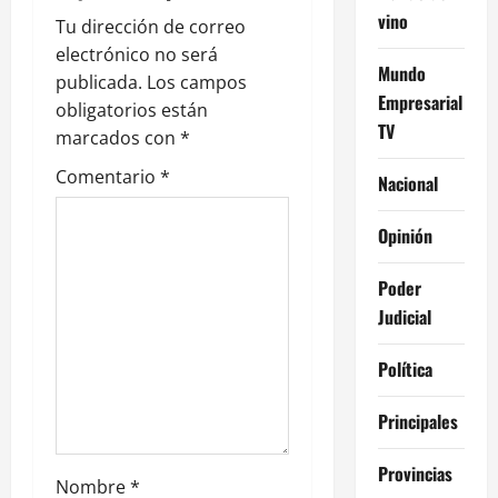
ó
vino
Tu dirección de correo
n
electrónico no será
Mundo
publicada.
Los campos
d
Empresarial
obligatorios están
TV
e
marcados con
*
Comentario
*
Nacional
e
n
Opinión
t
Poder
Judicial
r
Política
a
d
Principales
a
Provincias
Nombre
*