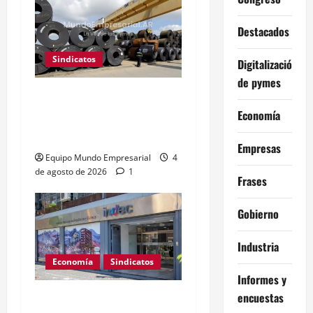
Destacados
Sindicatos
Digitalización
de pymes
UOM reabre paritarias:
Economía
buscan 10% de aumento
salarial
Empresas
Equipo Mundo Empresarial
4
de agosto de 2026
1
Frases
Gobierno
Industria
Economía
Sindicatos
Informes y
encuestas
Salarios argentinos