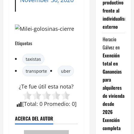
productivo
frente al
individualismo
externo
Horacio
Etiquetas
Gálvez
en
Exención
taxistas
total en
Ganancias
transporte
uber
para
¿Te fue útil esta
nota
?
alquileres
de vivienda
desde
[
Total
:
0
Promedio
:
0
]
2026
ACERCA DEL AUTOR
Exención
completa