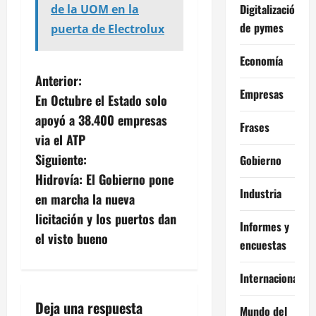
Digitalización
de la UOM en la
de pymes
puerta de Electrolux
Economía
N
Anterior:
Empresas
En Octubre el Estado solo
a
apoyó a 38.400 empresas
Frases
v
via el ATP
Siguiente:
Gobierno
e
Hidrovía: El Gobierno pone
Industria
g
en marcha la nueva
licitación y los puertos dan
a
Informes y
el visto bueno
encuestas
c
Internacional
i
Deja una respuesta
Mundo del