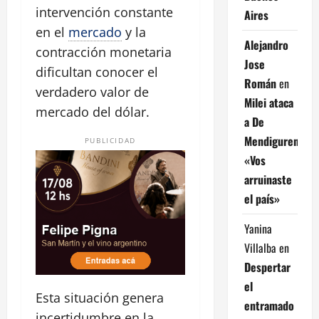
intervención constante
Aires
en el
mercado
y la
Alejandro
contracción monetaria
Jose
dificultan conocer el
Román
en
verdadero valor de
Milei ataca
mercado del dólar.
a De
Mendiguren:
PUBLICIDAD
«Vos
arruinaste
el país»
Yanina
Villalba
en
Despertar
el
Esta situación genera
entramado
incertidumbre en la