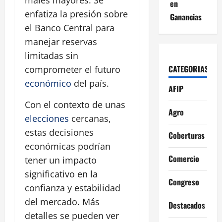
males mayores. Se
en
enfatiza la presión sobre
Ganancias
el Banco Central para
manejar reservas
limitadas sin
CATEGORIAS
comprometer el futuro
económico
del país.
AFIP
Con el contexto de unas
Agro
elecciones
cercanas,
estas decisiones
Coberturas
económicas podrían
Comercio
tener un impacto
significativo en la
Congreso
confianza y estabilidad
del mercado. Más
Destacados
detalles se pueden ver