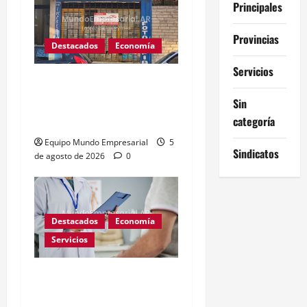
Principales
Provincias
Destacados
Economía
Servicios
Cierre de 41.000 kioscos
en Argentina dispara
Sin
alerta de crisis
categoría
Equipo Mundo Empresarial
5
Sindicatos
de agosto de 2026
0
Destacados
Economía
Servicios
Corte Suprema: prepagas
no cubrirán fármacos