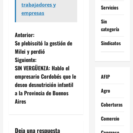
trabajadores y
Servicios
empresas
Sin
categoría
N
Anterior:
Se plebiscitó la gestión de
Sindicatos
a
Milei y perdió
v
Siguiente:
SIN VERGÜENZA: Hablo el
e
empresario Cordobés que le
AFIP
g
deseo desnutrición infantil
Agro
a la Provincia de Buenos
a
Aires
Coberturas
c
Comercio
i
Deja una respuesta
Congreso