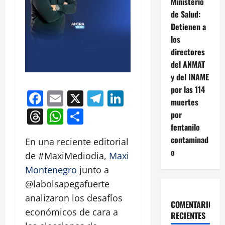
Ministerio
de Salud:
Detienen a
los
directores
del ANMAT
y del INAME
por las 114
Facebook
Email
X
Telegram
LinkedIn
muertes
Threads
WhatsApp
Compartir
por
fentanilo
contaminad
En una reciente editorial
o
de #MaxiMediodia,
Maxi
Montenegro
junto a
@labolsapegafuerte
analizaron los desafíos
COMENTARIOS
económicos de cara a
RECIENTES