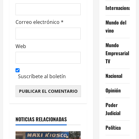
s
Internacional
Mundo del
Correo electrónico
*
vino
Mundo
Web
Empresarial
TV
Nacional
Suscríbete al boletín
Opinión
Alternative:
Poder
Judicial
NOTICIAS RELACIONADAS
Política