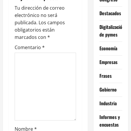
ó
Tu dirección de correo
n
Destacados
electrónico no será
publicada.
Los campos
d
Digitalización
obligatorios están
de pymes
e
marcados con
*
Comentario
*
Economía
e
n
Empresas
t
Frases
r
Gobierno
a
Industria
d
Informes y
a
encuestas
Nombre
*