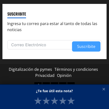
SUSCRIBITE
Ingresa tu correo para estar al tanto de todas las
noticias
Suscribite
Alternative:
Digitalización de pymes
Términos y condiciones
Privacidad
Opinión
Facebook
Twitter
Linkedin
Youtube
Instagram
✕
¿Te fue útil esta nota?
★
★
★
★
★
Copyright © Todos los derechos reservados.
|
MoreNews
por AF themes.