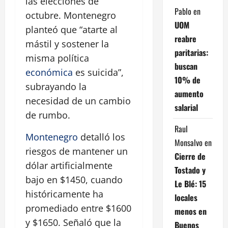
las elecciones de
Pablo
en
octubre. Montenegro
UOM
planteó que
atarte al
reabre
mástil y sostener la
paritarias:
misma política
buscan
económica
es suicida
,
10% de
subrayando la
aumento
necesidad de un cambio
salarial
de rumbo.
Raul
Montenegro
detalló los
Monsalvo
en
riesgos de mantener un
Cierre de
dólar artificialmente
Tostado y
bajo en $1450, cuando
Le Blé: 15
históricamente ha
locales
promediado entre $1600
menos en
y $1650. Señaló que la
Buenos