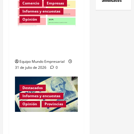
Comercio
Empresas
Informes y encuestas
Opinión
A la mitad de las pymes
argentinas les va mal
según la ENAC
Equipo Mundo Empresarial
31 de julio de 2026
0
Destacados
Informes y encuestas
Opinión
Provincias
En lo que va de la gestión
de Milei Córdoba perdió