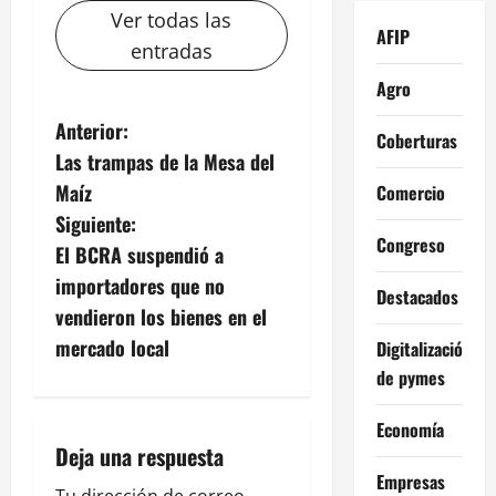
Ver todas las
AFIP
entradas
Agro
N
Anterior:
Coberturas
Las trampas de la Mesa del
a
Maíz
Comercio
v
Siguiente:
Congreso
El BCRA suspendió a
e
importadores que no
Destacados
g
vendieron los bienes en el
mercado local
Digitalización
a
de pymes
c
Economía
i
Deja una respuesta
Empresas