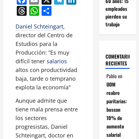
60 años: 15
Threads
WhatsApp
Compartir
empleados
pierden su
trabajo
Daniel Schteingart
,
director del Centro de
Estudios para la
Producción: “Es muy
COMENTARIOS
difícil tener
salarios
RECIENTES
altos con productividad
Pablo
en
baja, tarde o temprano
UOM
explota la economía"
reabre
Aunque admite que
paritarias:
tiene mala prensa entre
buscan
10% de
los sectores
aumento
progresistas, Daniel
salarial
Schteingart, doctor en