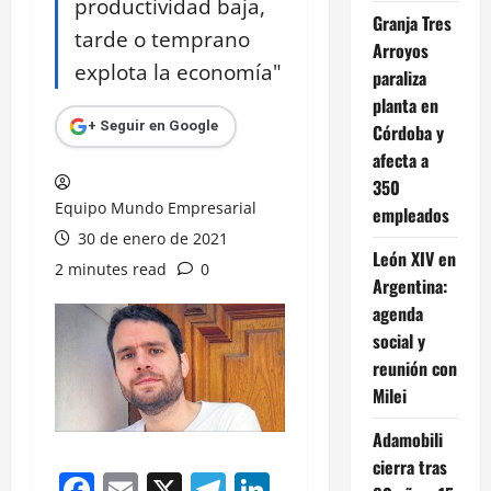
productividad baja,
Granja Tres
tarde o temprano
Arroyos
explota la economía"
paraliza
planta en
+ Seguir en Google
Córdoba y
afecta a
350
Equipo Mundo Empresarial
empleados
30 de enero de 2021
León XIV en
2 minutes read
0
Argentina:
agenda
social y
reunión con
Milei
Adamobili
cierra tras
Facebook
Email
X
Telegram
LinkedIn