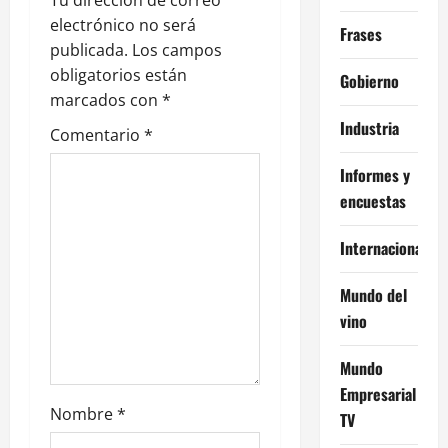
ó
Tu dirección de correo
electrónico no será
Frases
n
publicada.
Los campos
obligatorios están
Gobierno
d
marcados con
*
e
Industria
Comentario
*
e
Informes y
encuestas
n
Internacional
t
Mundo del
r
vino
a
Mundo
d
Empresarial
Nombre
*
TV
a