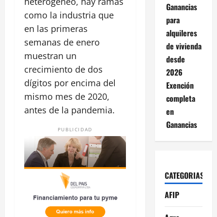
heterogéneo, hay ramas
Ganancias
como la industria que
para
en las primeras
alquileres
semanas de enero
de vivienda
muestran un
desde
crecimiento de dos
2026
dígitos por encima del
Exención
mismo mes de 2020,
completa
antes de la pandemia.
en
Ganancias
PUBLICIDAD
CATEGORIAS
AFIP