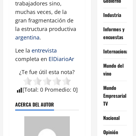
Gobierno
trabajadores sino,
muchas veces, de la
Industria
gran fragmentación de
la estructura productiva
Informes y
encuestas
argentina
.
Lee la
entrevista
Internacional
completa en
ElDiarioAr
Mundo del
¿Te fue útil esta
nota
?
vino
Mundo
[
Total
:
0
Promedio
:
0
]
Empresarial
TV
ACERCA DEL AUTOR
Nacional
Opinión