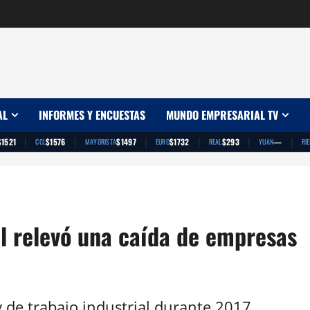
AL
INFORMES Y ENCUESTAS
MUNDO EMPRESARIAL TV
|
|
|
|
|
|
$1521
$1576
$1497
$1732
$293
—
CCL
MAYORISTA
EURO
REAL
YUAN
RI
al relevó una caída de empresas
 de trabajo industrial durante 2017.