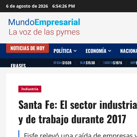
Saltar
6 de agosto de 2026
6:54:27 PM
al
contenido
NOTICIAS DE HOY
POLÍTICA
ECONOMÍA
NACION
|
|
|
$1520
$1530
$1976
OFICIAL
BLUE
TARJETA
MEP
FRASES
Industria
Santa Fe: El sector industri
y de trabajo durante 2017
Fisfe relevó una caída de empresas y