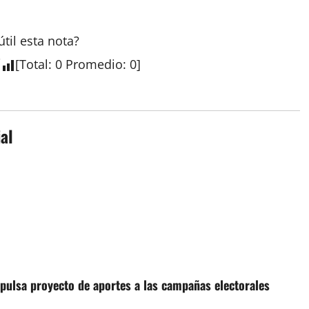
útil esta
nota
?
[
Total
:
0
Promedio
:
0
]
al
pulsa proyecto de aportes a las campañas electorales