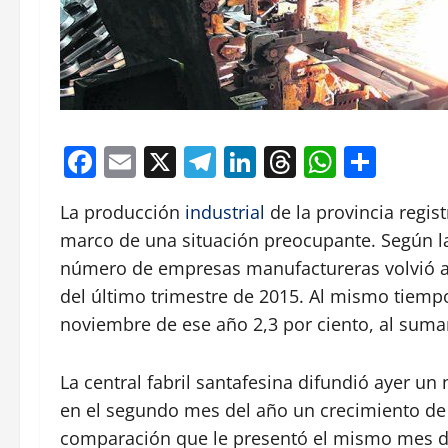
Facebook
Email
X
Telegram
LinkedIn
Threads
Whats
Comp
La producción
industrial
de la provincia regist
marco de una situación preocupante. Según la F
número de empresas manufactureras volvió a c
del último trimestre de 2015. Al mismo tiempo
noviembre de ese año 2,3 por ciento, al suma
La central fabril santafesina difundió ayer u
en el segundo mes del año un crecimiento de 4
comparación que le presentó el mismo mes d