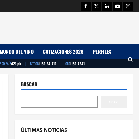
Facebook
Twitter
Linkedin
Youtube
Insta
MUNDO DEL VINO
COTIZACIONES 2026
PERFILES
|
|
421 pb
U$S 64.410
U$S 4241
ESGO PAÍS
BITCOIN
ORO
BUSCAR
Buscar
ÚLTIMAS NOTICIAS