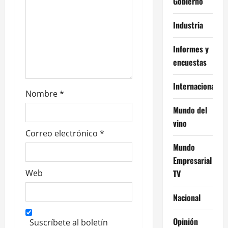
t
Gobierno
r
Industria
a
Informes y
d
encuestas
a
Internacional
Nombre
*
s
Mundo del
vino
Correo electrónico
*
Mundo
Empresarial
TV
Web
Nacional
Opinión
Suscríbete al boletín