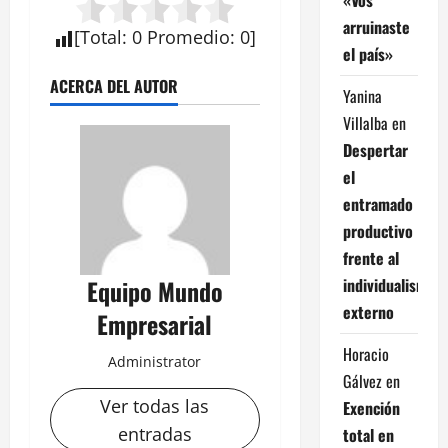
arruinaste
[
Total
:
0
Promedio
:
0
]
el país»
ACERCA DEL AUTOR
Yanina
Villalba
en
Despertar
el
entramado
productivo
frente al
individualismo
Equipo Mundo
externo
Empresarial
Horacio
Administrator
Gálvez
en
Ver todas las
Exención
entradas
total en