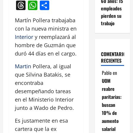
60 años: 15
Threads
WhatsApp
Compartir
empleados
pierden su
Martín Pollera trabajaba
trabajo
con la nueva ministra en
Interior
y reemplazará al
hombre de Guzmán que
duró 44 días en el cargo.
COMENTARIOS
RECIENTES
Martin
Pollera, al igual
Pablo
en
que Silvina Batakis, se
UOM
encontraba
reabre
desempeñando tareas
paritarias:
en el Ministerio Interior
buscan
junto a Wado de Pedro.
10% de
Es justamente en esa
aumento
salarial
cartera que la ex