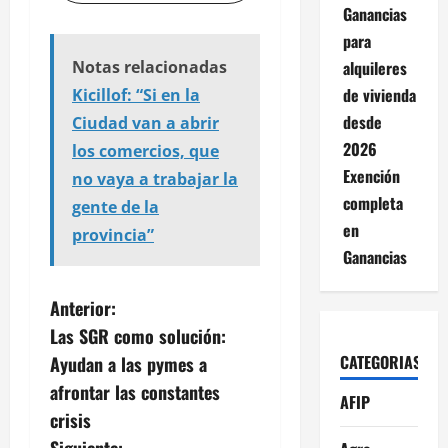
Ganancias
para
alquileres
Notas relacionadas
de vivienda
Kicillof: “Si en la
desde
Ciudad van a abrir
2026
los comercios, que
Exención
no vaya a trabajar la
completa
gente de la
en
provincia”
Ganancias
N
Anterior:
Las SGR como solución:
a
CATEGORIAS
Ayudan a las pymes a
v
afrontar las constantes
AFIP
crisis
e