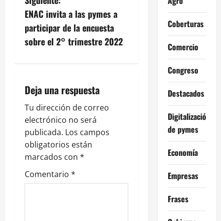
Siguiente:
Agro
g
ENAC invita a las pymes a
Coberturas
participar de la encuesta
a
sobre el 2° trimestre 2022
Comercio
c
Congreso
i
Deja una respuesta
Destacados
ó
Tu dirección de correo
n
Digitalización
electrónico no será
de pymes
publicada.
Los campos
d
obligatorios están
Economía
e
marcados con
*
Comentario
*
Empresas
e
n
Frases