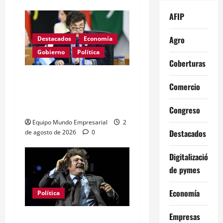
AFIP
Agro
Destacados
Economía
Gobierno
Política
Coberturas
Milei apunta al Banco
Comercio
Central con cifra
inflacionaria histórica
Congreso
Equipo Mundo Empresarial
2
Destacados
de agosto de 2026
0
Digitalización
de pymes
Economía
Política
Empresas
Capitalismo de