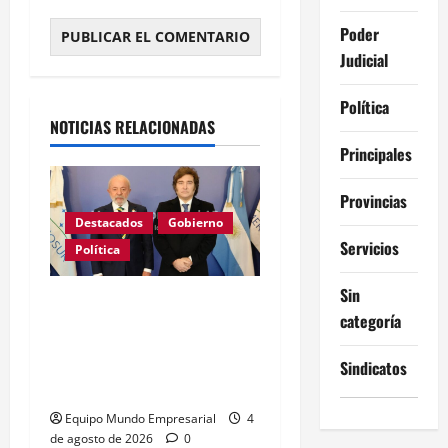
Poder
Judicial
Alternative:
Política
NOTICIAS RELACIONADAS
Principales
Provincias
Destacados
Gobierno
Servicios
Política
Sin
GRAVE: Brasil confirmó
categoría
que no enviará embajador
a la Argentina mientras
Sindicatos
sigan los ataques de Milei
Equipo Mundo Empresarial
4
de agosto de 2026
0