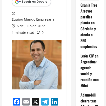
+ Seguir en Google
Granja Tres
Arroyos
paraliza
Equipo Mundo Empresarial
planta en
6 de julio de 2022
Córdoba y
1 minute read
0
afecta a
350
empleados
León XIV en
Argentina:
agenda
social y
reunión con
Milei
Adamobili
Facebook
Email
X
Telegram
LinkedIn
cierra tras