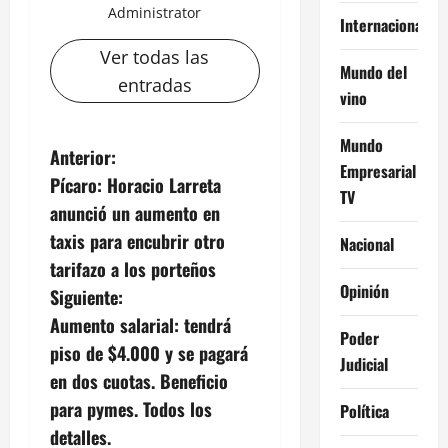
Administrator
Internacional
Ver todas las
Mundo del
entradas
vino
Mundo
N
Anterior:
Empresarial
Pícaro: Horacio Larreta
a
TV
anunció un aumento en
v
taxis para encubrir otro
Nacional
tarifazo a los porteños
e
Opinión
Siguiente:
g
Aumento salarial: tendrá
Poder
piso de $4.000 y se pagará
a
Judicial
en dos cuotas. Beneficio
c
para pymes. Todos los
Política
detalles.