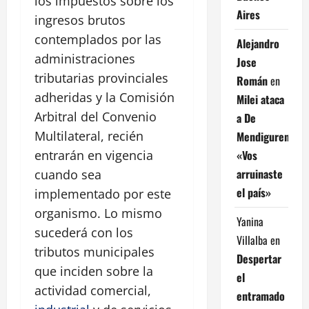
los impuestos sobre los
Aires
ingresos brutos
contemplados por las
Alejandro
administraciones
Jose
tributarias provinciales
Román
en
adheridas y la Comisión
Milei ataca
Arbitral del Convenio
a De
Multilateral, recién
Mendiguren:
«Vos
entrarán en vigencia
arruinaste
cuando sea
el país»
implementado por este
organismo. Lo mismo
Yanina
sucederá con los
Villalba
en
tributos municipales
Despertar
que inciden sobre la
el
actividad comercial,
entramado