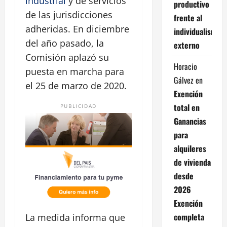
industrial
y de servicios
productivo
de las jurisdicciones
frente al
adheridas. En diciembre
individualismo
del año pasado, la
externo
Comisión aplazó su
Horacio
puesta en marcha para
Gálvez
en
el 25 de marzo de 2020.
Exención
total en
PUBLICIDAD
Ganancias
para
alquileres
de vivienda
desde
2026
Exención
completa
La medida informa que