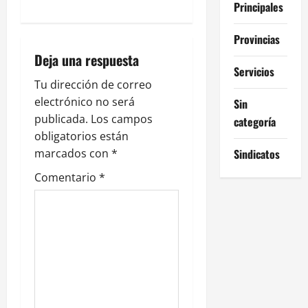
i
Principales
ó
Provincias
n
Deja una respuesta
Servicios
d
Tu dirección de correo
electrónico no será
Sin
e
publicada.
Los campos
categoría
obligatorios están
e
Sindicatos
marcados con
*
n
Comentario
*
t
r
a
d