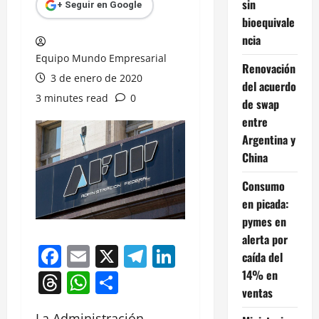
sin
+ Seguir en Google
bioequivale
ncia
Equipo Mundo Empresarial
Renovación
3 de enero de 2020
del acuerdo
3 minutes read
0
de swap
entre
Argentina y
China
Consumo
en picada:
pymes en
alerta por
Facebook
Email
X
Telegram
LinkedIn
caída del
14% en
Threads
WhatsApp
Compartir
ventas
La Administración