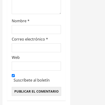
a
s
Nombre
*
Correo electrónico
*
Web
Suscríbete al boletín
Alternative: