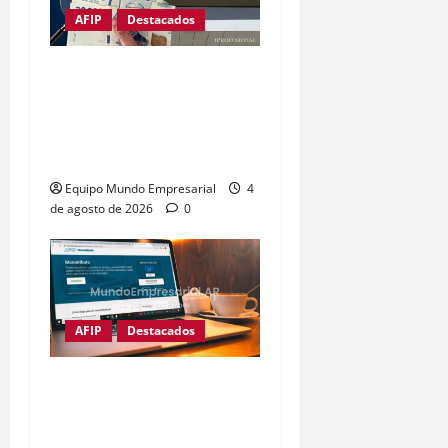
AFIP
Destacados
ARCA: multas
automáticas de hasta
$2,5 millones por
vencimientos de agosto
Equipo Mundo Empresarial
4
de agosto de 2026
0
AFIP
Destacados
Monotributo: ARCA
impone multas del 50%
tras recategorización