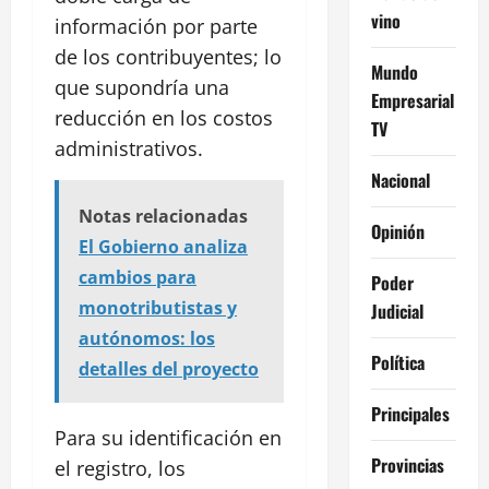
vino
información por parte
de los contribuyentes; lo
Mundo
que supondría una
Empresarial
reducción en los costos
TV
administrativos.
Nacional
Notas relacionadas
Opinión
El Gobierno analiza
cambios para
Poder
monotributistas y
Judicial
autónomos: los
Política
detalles del proyecto
Principales
Para su identificación en
Provincias
el registro, los