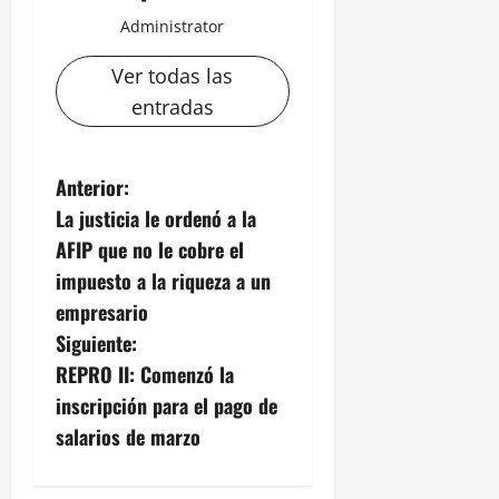
Administrator
Ver todas las
entradas
N
Anterior:
La justicia le ordenó a la
a
AFIP que no le cobre el
v
impuesto a la riqueza a un
empresario
e
Siguiente:
g
REPRO II: Comenzó la
inscripción para el pago de
a
salarios de marzo
c