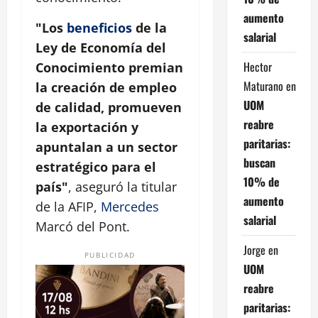
aumento
"Los
beneficios
de la
salarial
Ley de Economía del
Hector
Conocimiento premian
Maturano
en
la creación de empleo
UOM
de calidad, promueven
reabre
la exportación y
paritarias:
apuntalan a un sector
buscan
estratégico para el
10% de
país"
, aseguró la titular
aumento
de la AFIP,
Mercedes
salarial
Marcó del Pont.
Jorge
en
PUBLICIDAD
UOM
reabre
paritarias: