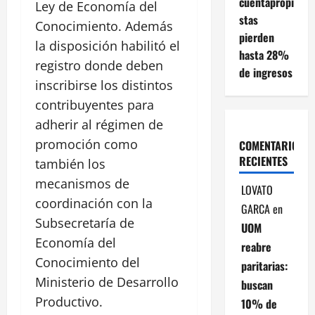
cuentapropi
Ley de Economía del
stas
Conocimiento. Además
pierden
la disposición habilitó el
hasta 28%
registro donde deben
de ingresos
inscribirse los distintos
contribuyentes para
adherir al régimen de
promoción como
COMENTARIOS
RECIENTES
también los
mecanismos de
LOVATO
coordinación con la
GARCA
en
Subsecretaría de
UOM
Economía del
reabre
Conocimiento del
paritarias:
Ministerio de Desarrollo
buscan
Productivo.
10% de