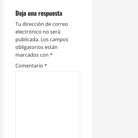
i
Deja una respuesta
ó
Tu dirección de correo
n
electrónico no será
publicada.
Los campos
d
obligatorios están
e
marcados con
*
Comentario
*
e
n
t
r
a
d