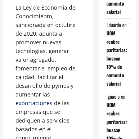
aumento
La Ley de Economía del
salarial
Conocimiento,
Eduardo
en
sancionada en octubre
UOM
de 2020, apunta a
reabre
promover nuevas
paritarias:
tecnologías, generar
buscan
valor agregado,
10% de
fomentar el empleo de
aumento
calidad, facilitar el
salarial
desarrollo de pymes y
aumentar las
Ignacio
en
exportaciones
de las
UOM
empresas que se
reabre
dediquen a servicios
paritarias:
basados en el
buscan
conocimiento.
10% de