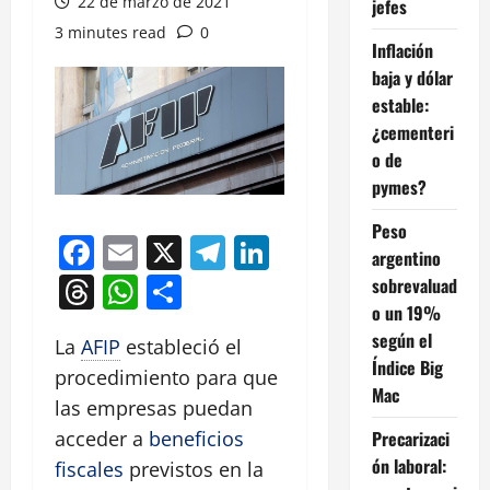
22 de marzo de 2021
jefes
3 minutes read
0
Inflación
baja y dólar
estable:
¿cementeri
o de
pymes?
Peso
Facebook
Email
X
Telegram
LinkedIn
argentino
Threads
WhatsApp
Compartir
sobrevaluad
o un 19%
según el
La
AFIP
estableció el
Índice Big
procedimiento para que
Mac
las empresas puedan
Precarizaci
acceder a
beneficios
ón laboral:
fiscales
previstos en la