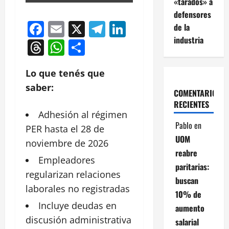
«tarados» a
defensores
Facebook
Email
X
Telegram
LinkedIn
de la
industria
Threads
WhatsApp
Compartir
Lo que tenés que
saber:
COMENTARIOS
RECIENTES
Adhesión
al régimen
Pablo
en
PER hasta el 28 de
UOM
noviembre de 2026
reabre
Empleadores
paritarias:
regularizan relaciones
buscan
laborales no registradas
10% de
Incluye
deudas
en
aumento
discusión administrativa
salarial