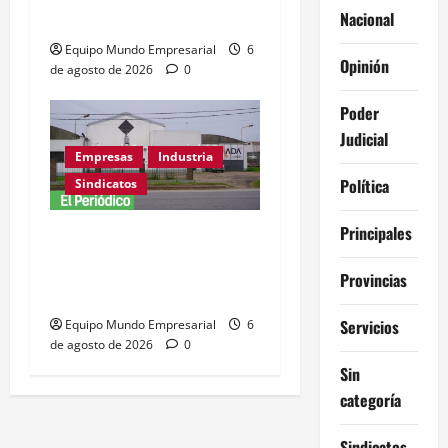
con el arte
Nacional
Equipo Mundo Empresarial
6
Opinión
de agosto de 2026
0
Poder
Judicial
Empresas
Industria
Política
Sindicatos
Principales
Adamobili cierra tras 60
años: 15 empleados
Provincias
pierden su trabajo
Servicios
Equipo Mundo Empresarial
6
de agosto de 2026
0
Sin
categoría
Sindicatos