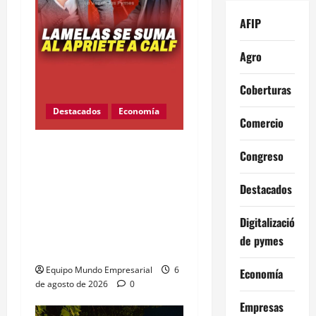
AFIP
Agro
Coberturas
Destacados
Economía
Comercio
Ahora el embajador de
Congreso
Estados Unidos en
Argentina Peter Lamelas
Destacados
stalkea ejecutivos
Digitalización
argentinos por Linkedin
de pymes
¿Mensaje subliminal
Equipo Mundo Empresarial
6
Economía
de agosto de 2026
0
Empresas