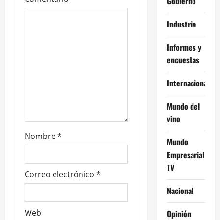
Gobierno
e
Industria
e
Informes y
n
encuestas
t
Internacional
r
Mundo del
a
vino
d
Nombre
*
Mundo
a
Empresarial
TV
s
Correo electrónico
*
Nacional
Web
Opinión