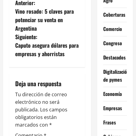
Agro
N
Anterior:
Vino rosado: 5 claves para
a
Coberturas
potenciar su venta en
v
Argentina
Comercio
Siguiente:
e
Congreso
Caputo asegura dólares para
g
empresas y ahorristas
Destacados
a
Digitalización
c
de pymes
Deja una respuesta
i
Economía
Tu dirección de correo
electrónico no será
ó
Empresas
publicada.
Los campos
n
obligatorios están
Frases
marcados con
*
d
Comentario
*