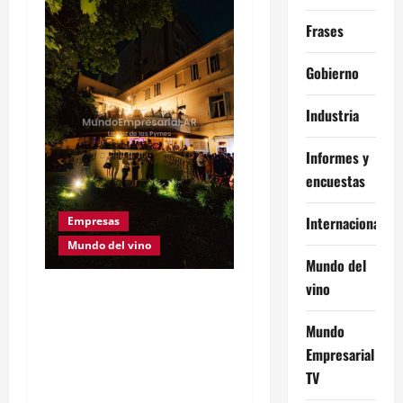
Frases
Gobierno
Industria
Informes y
encuestas
Internacional
Empresas
Mundo del vino
Mundo del
vino
Este Sábado 8 de Agosto
se realiza una nueva
Mundo
Convinart: el proyecto
Empresarial
que cambió la manera de
TV
vivir el vino y fusionarlo