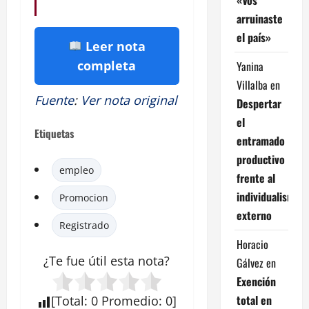
arruinaste
el país»
Leer nota
completa
Yanina
Villalba
en
Fuente
:
Ver nota original
Despertar
el
Etiquetas
entramado
productivo
empleo
frente al
individualismo
Promocion
externo
Registrado
Horacio
¿Te fue útil esta nota?
Gálvez
en
Exención
total en
[
Total
:
0
Promedio
:
0
]