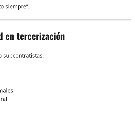
to siempre”.
d en tercerización
o subcontratistas.
males
ral