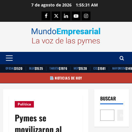
Saltar
7 de agosto de 2026
1:55:31 AM
al
Facebook
Twitter
Linkedin
Youtube
Instagram
contenido
Menú
principal
|
|
|
|
|
$1520
$1525
$1976
$1528
$1581
$14
OFICIAL
BLUE
TARJETA
MEP
CCL
MAYORISTA
NOTICIAS DE HOY
BUSCAR
Política
Pymes se
Buscar
movilizaron al