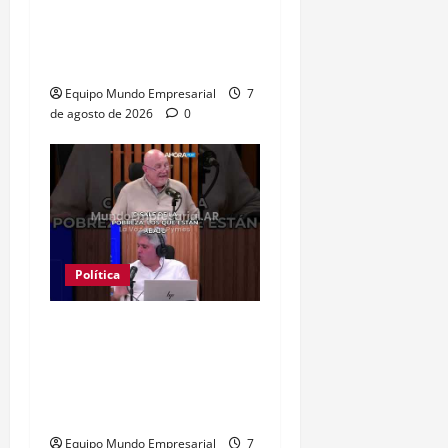
Kicillof acusa a Milei: los
salarios no alcanzan para
lo básico
Equipo Mundo Empresarial
7
de agosto de 2026
0
Política
Clase media sin
confianza: dólares
guardados frenan
reactivación
Equipo Mundo Empresarial
7