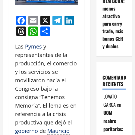
REM BCRA:
menos
atractivo
Facebook
Email
X
Telegram
LinkedIn
para carry
Threads
WhatsApp
Compartir
trade, más
bonos CER
y duales
Las
Pymes
y
representantes de la
producción, el comercio
y los servicios se
COMENTARIOS
movilizaron hacia el
RECIENTES
Congreso bajo la
LOVATO
consigna “Tenemos
GARCA
en
Memoria”. El lema es en
UOM
referencia a la crisis
reabre
productiva que dejó el
paritarias:
gobierno
de
Mauricio