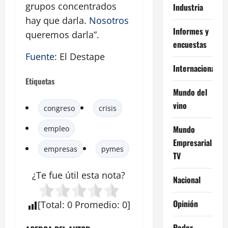
grupos concentrados
Industria
hay que darla.
Nosotros
Informes y
queremos darla”.
encuestas
Fuente
: El Destape
Internacional
Etiquetas
Mundo del
vino
congreso
crisis
Mundo
empleo
Empresarial
empresas
pymes
TV
¿Te fue útil esta
nota
?
Nacional
Opinión
[
Total
:
0
Promedio
:
0
]
Poder