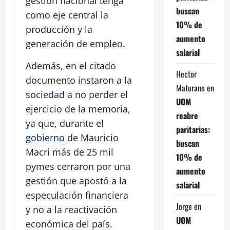
gestión nacional tenga
buscan
como eje central la
10% de
producción y la
aumento
generación de empleo.
salarial
Además, en el citado
Hector
documento instaron a la
Maturano
en
sociedad
a no perder el
UOM
ejercicio de la memoria,
reabre
ya que, durante el
paritarias:
gobierno
de Mauricio
buscan
Macri más de 25 mil
10% de
pymes cerraron por una
aumento
gestión que apostó a la
salarial
especulación financiera
Jorge
en
y no a la reactivación
UOM
económica del país.