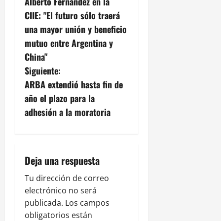
Alberto Fernández en la
a
CIIE: "El futuro sólo traerá
v
una mayor unión y beneficio
mutuo entre Argentina y
e
China"
g
Siguiente:
ARBA extendió hasta fin de
a
año el plazo para la
c
adhesión a la moratoria
i
ó
Deja una respuesta
n
Tu dirección de correo
electrónico no será
d
publicada.
Los campos
e
obligatorios están