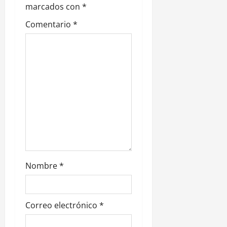
marcados con
*
e
Comentario
*
n
t
r
a
d
a
s
Nombre
*
Correo electrónico
*