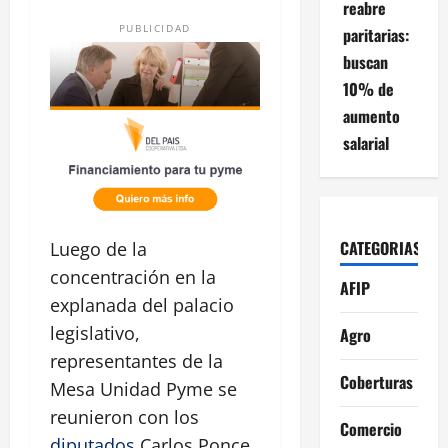
reabre
PUBLICIDAD
paritarias:
buscan
10% de
aumento
salarial
CATEGORIAS
Luego de la
concentración en la
AFIP
explanada del palacio
legislativo,
Agro
representantes de la
Coberturas
Mesa Unidad Pyme se
reunieron con los
Comercio
diputados
Carlos Ponce,