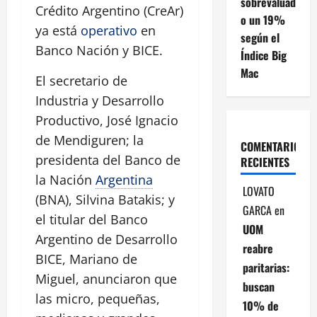
sobrevaluad
Crédito Argentino (CreAr)
o un 19%
ya está
operativo
en
según el
Banco Nación y BICE.
Índice Big
Mac
El secretario de
Industria y Desarrollo
Productivo, José Ignacio
de Mendiguren; la
COMENTARIOS
presidenta del Banco de
RECIENTES
la Nación
Argentina
LOVATO
(BNA), Silvina Batakis; y
GARCA
en
el titular del Banco
UOM
Argentino de Desarrollo
reabre
BICE, Mariano de
paritarias:
Miguel, anunciaron que
buscan
las micro, pequeñas,
10% de