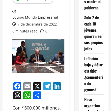
s contra el
gobierno
Solo 2 de
Equipo Mundo Empresarial
cada 10
7 de diciembre de 2022
jóvenes
6 minutes read
0
quieren ser
sus propios
jefes
Inflación
baja y dólar
estable:
¿cementeri
o de
Facebook
Email
X
Telegram
LinkedIn
pymes?
Threads
WhatsApp
Compartir
Peso
argentino
Con $500.000 millones,