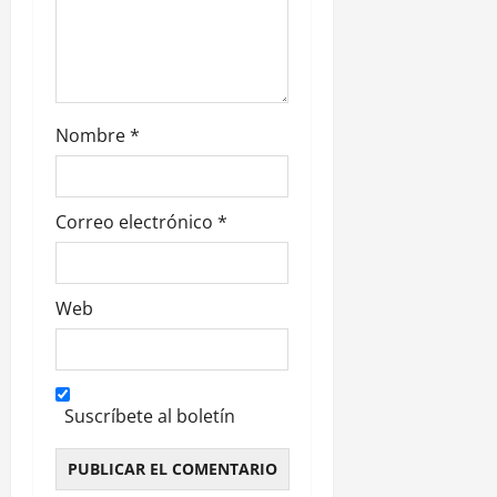
d
a
s
Nombre
*
Correo electrónico
*
Web
Suscríbete al boletín