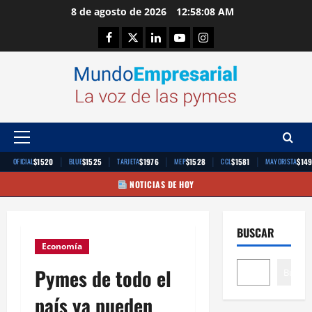
Saltar
8 de agosto de 2026
12:58:09 AM
al
Facebook
Twitter
Linkedin
Youtube
Instagram
contenido
Menú
principal
|
|
|
|
|
$1520
$1525
$1976
$1528
$1581
$14
OFICIAL
BLUE
TARJETA
MEP
CCL
MAYORISTA
NOTICIAS DE HOY
BUSCAR
Economía
Pymes de todo el
Buscar
país ya pueden