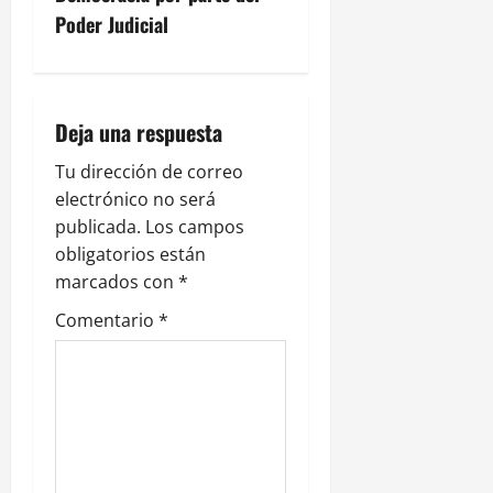
c
Poder Judicial
i
ó
Deja una respuesta
n
Tu dirección de correo
electrónico no será
d
publicada.
Los campos
e
obligatorios están
marcados con
*
e
Comentario
*
n
t
r
a