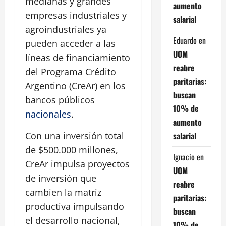
medianas y grandes
aumento
empresas industriales y
salarial
agroindustriales ya
Eduardo
en
pueden acceder a las
UOM
líneas de financiamiento
reabre
del Programa Crédito
paritarias:
Argentino (CreAr) en los
buscan
bancos públicos
10% de
nacionales
.
aumento
salarial
Con una inversión total
de $500.000 millones,
Ignacio
en
CreAr impulsa proyectos
UOM
de inversión que
reabre
cambien la matriz
paritarias:
productiva impulsando
buscan
el desarrollo nacional,
10% de