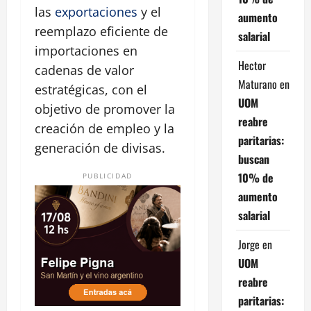
las
exportaciones
y el
aumento
reemplazo eficiente de
salarial
importaciones en
Hector
cadenas de valor
Maturano
en
estratégicas, con el
UOM
objetivo de promover la
reabre
creación de empleo y la
paritarias:
generación de divisas.
buscan
10% de
PUBLICIDAD
aumento
salarial
Jorge
en
UOM
reabre
paritarias: