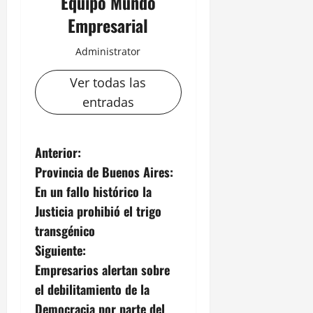
Equipo Mundo
Empresarial
Administrator
Ver todas las
entradas
N
Anterior:
Provincia de Buenos Aires:
a
En un fallo histórico la
v
Justicia prohibió el trigo
transgénico
e
Siguiente:
g
Empresarios alertan sobre
el debilitamiento de la
a
Democracia por parte del