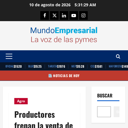
Saltar
10 de agosto de 2026
5:31:30 AM
al
Facebook
Twitter
Linkedin
Youtube
Instagram
contenido
Menú
principal
|
|
|
|
|
$1520
$1525
$1976
$1528
$1581
$14
OFICIAL
BLUE
TARJETA
MEP
CCL
MAYORISTA
NOTICIAS DE HOY
BUSCAR
Agro
Productores
Buscar
frenan la venta de