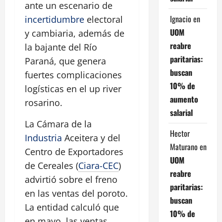
ante un escenario de
Ignacio
en
incertidumbre
electoral
UOM
y cambiaria, además de
reabre
la bajante del Río
paritarias:
Paraná, que genera
buscan
fuertes complicaciones
10% de
logísticas en el up river
aumento
rosarino.
salarial
La Cámara de la
Hector
Industria
Aceitera y del
Maturano
en
Centro de Exportadores
UOM
de Cereales (
Ciara-CEC
)
reabre
advirtió sobre el freno
paritarias:
en las ventas del poroto.
buscan
La entidad calculó que
10% de
en mayo, las ventas