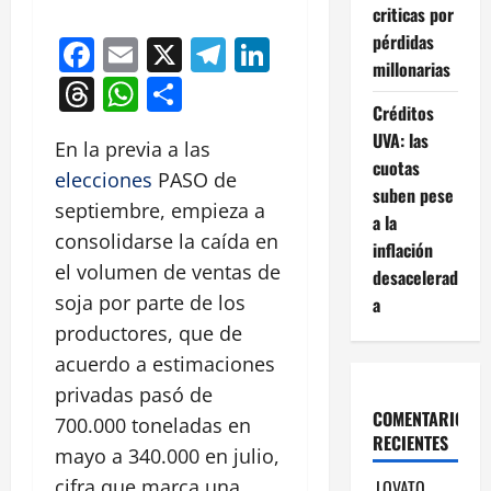
criticas por
pérdidas
Facebook
Email
X
Telegram
LinkedIn
millonarias
Threads
WhatsApp
Compartir
Créditos
UVA: las
En la previa a las
cuotas
elecciones
PASO de
suben pese
septiembre, empieza a
a la
consolidarse la caída en
inflación
el volumen de ventas de
desacelerad
soja por parte de los
a
productores, que de
acuerdo a estimaciones
privadas pasó de
COMENTARIOS
700.000 toneladas en
RECIENTES
mayo a 340.000 en julio,
cifra que marca una
LOVATO