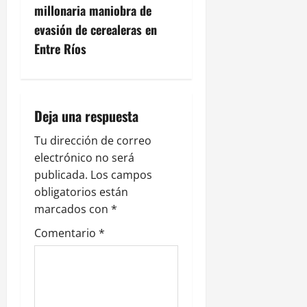
g
millonaria maniobra de
evasión de cerealeras en
a
Entre Ríos
c
i
Deja una respuesta
ó
Tu dirección de correo
n
electrónico no será
publicada.
Los campos
d
obligatorios están
e
marcados con
*
Comentario
*
e
n
t