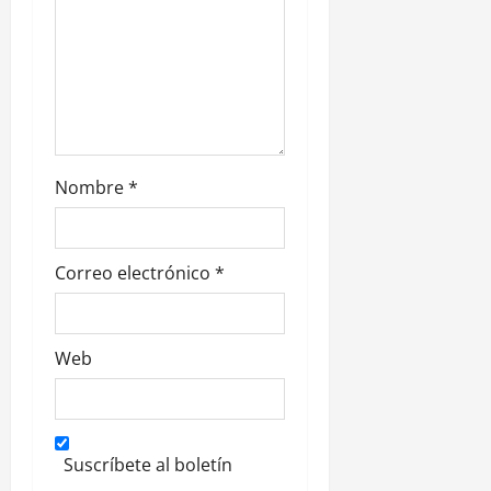
r
a
d
a
Nombre
*
s
Correo electrónico
*
Web
Suscríbete al boletín