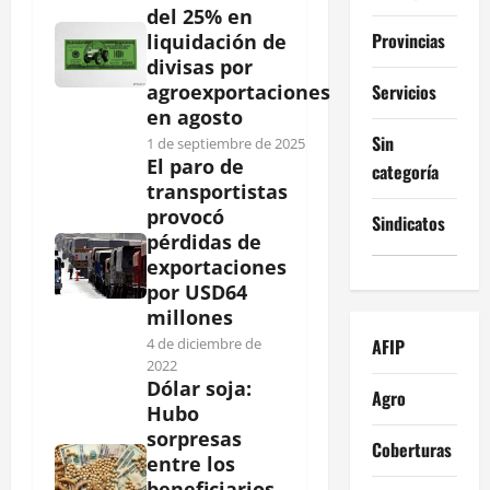
del 25% en
Provincias
liquidación de
divisas por
Servicios
agroexportaciones
en agosto
Sin
1 de septiembre de 2025
El paro de
categoría
transportistas
provocó
Sindicatos
pérdidas de
exportaciones
por USD64
millones
AFIP
4 de diciembre de
2022
Dólar soja:
Agro
Hubo
sorpresas
Coberturas
entre los
beneficiarios