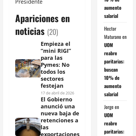
Presidente
aumento
Apariciones en
salarial
noticias
Hector
(20)
Maturano
en
Empieza el
UOM
“mini RIGI”
reabre
para las
paritarias:
Pymes: No
buscan
todos los
10% de
sectores
festejan
aumento
17 de abril de 2026
salarial
El Gobierno
anunció una
Jorge
en
nueva baja de
UOM
retenciones a
reabre
las
paritarias:
exportaciones