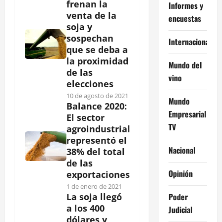
frenan la
Informes y
venta de la
encuestas
soja y
sospechan
Internacional
que se deba a
la proximidad
Mundo del
de las
vino
elecciones
10 de agosto de 2021
Mundo
Balance 2020:
Empresarial
El sector
TV
agroindustrial
representó el
Nacional
38% del total
de las
Opinión
exportaciones
1 de enero de 2021
Poder
La soja llegó
a los 400
Judicial
dólares y