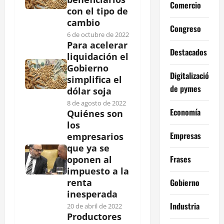
Comercio
con el tipo de
cambio
Congreso
6 de octubre de 2022
Para acelerar
Destacados
liquidación el
Gobierno
Digitalización
simplifica el
de pymes
dólar soja
8 de agosto de 2022
Economía
Quiénes son
los
Empresas
empresarios
que ya se
Frases
oponen al
impuesto a la
Gobierno
renta
inesperada
Industria
20 de abril de 2022
Productores