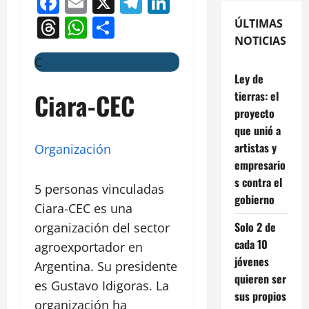
Facebook
Email
X
Telegram
LinkedIn
Threads
WhatsApp
Compartir
ÚLTIMAS
NOTICIAS
C
Ley de
Ciara-CEC
tierras: el
proyecto
que unió a
artistas y
Organización
empresario
s contra el
5 personas vinculadas
gobierno
Ciara-CEC es una
Solo 2 de
organización del sector
cada 10
agroexportador en
jóvenes
Argentina. Su presidente
quieren ser
es Gustavo Idigoras. La
sus propios
organización ha