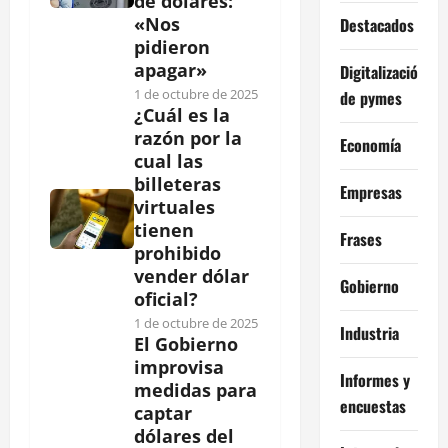
de dólares:
«Nos
Destacados
pidieron
apagar»
Digitalización
1 de octubre de 2025
de pymes
¿Cuál es la
razón por la
Economía
cual las
billeteras
Empresas
virtuales
tienen
Frases
prohibido
vender dólar
Gobierno
oficial?
1 de octubre de 2025
Industria
El Gobierno
improvisa
Informes y
medidas para
encuestas
captar
dólares del