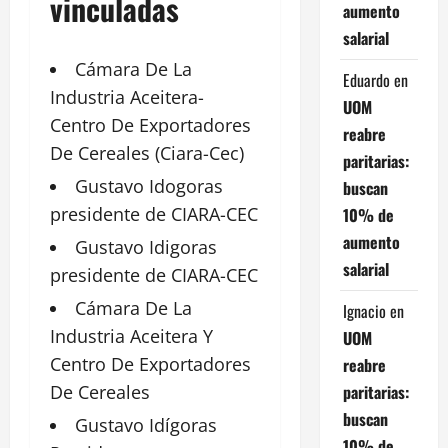
vinculadas
aumento
salarial
Cámara De La
Eduardo
en
Industria
Aceitera-
UOM
Centro De Exportadores
reabre
De Cereales (Ciara-Cec)
paritarias:
Gustavo
Idogoras
buscan
presidente
de CIARA-CEC
10% de
aumento
Gustavo Idigoras
salarial
presidente de
CIARA
-CEC
Cámara
De La
Ignacio
en
Industria Aceitera Y
UOM
Centro De Exportadores
reabre
paritarias:
De Cereales
buscan
Gustavo Idígoras
10% de