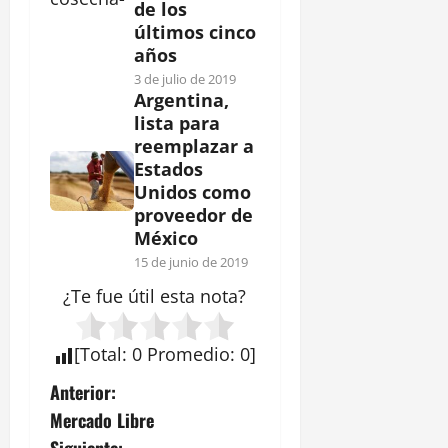
de los
últimos cinco
años
3 de julio de 2019
Argentina,
lista para
reemplazar a
Estados
Unidos como
proveedor de
México
15 de junio de 2019
¿Te fue útil esta
nota
?
[
Total
:
0
Promedio
:
0
]
N
Anterior:
Mercado Libre
a