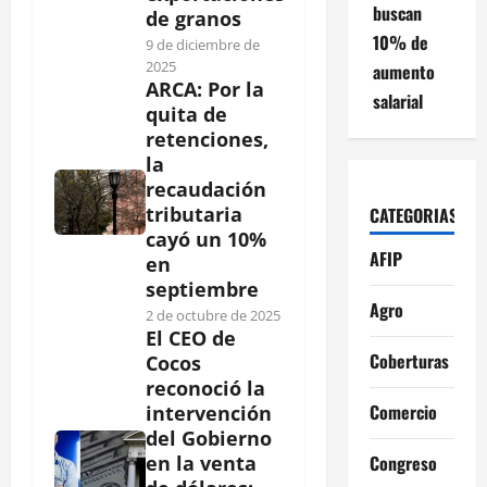
buscan
de granos
10% de
9 de diciembre de
2025
aumento
ARCA: Por la
salarial
quita de
retenciones,
la
recaudación
tributaria
CATEGORIAS
cayó un 10%
AFIP
en
septiembre
Agro
2 de octubre de 2025
El CEO de
Coberturas
Cocos
reconoció la
Comercio
intervención
del Gobierno
Congreso
en la venta