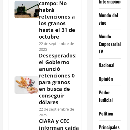
Internacional
campo: No
habrá
Mundo del
retenciones a
vino
los granos
hasta el 31 de
Mundo
octubre
Empresarial
22 de septiembre de
2025
TV
Desesperados:
el Gobierno
Nacional
anunció
retenciones 0
Opinión
para granos
en busca de
Poder
conseguir
Judicial
dólares
22 de septiembre de
Política
2025
CIARA y CEC
Principales
informan caída