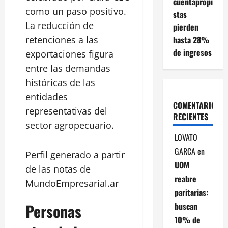
cuentapropi
como un paso positivo.
stas
La reducción de
pierden
hasta 28%
retenciones a las
de ingresos
exportaciones figura
entre las demandas
históricas de las
entidades
COMENTARIOS
representativas del
RECIENTES
sector agropecuario.
LOVATO
GARCA
en
Perfil generado a partir
UOM
de las notas de
reabre
MundoEmpresarial.ar
paritarias:
Personas
buscan
10% de