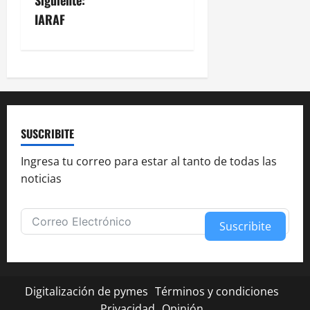
Siguiente:
v
IARAF
e
g
a
c
SUSCRIBITE
i
Ingresa tu correo para estar al tanto de todas las
noticias
ó
n
Suscribite
d
Alternative:
e
Digitalización de pymes
Términos y condiciones
Privacidad
Opinión