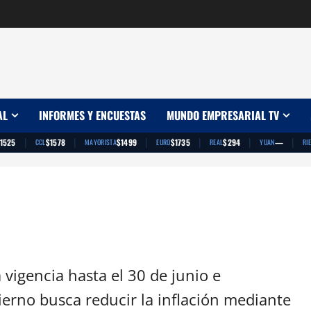
AL
INFORMES Y ENCUESTAS
MUNDO EMPRESARIAL TV
|
|
|
|
|
|
1525
$1578
$1499
$1735
$294
—
CCL
MAYORISTA
EURO
REAL
YUAN
RI
vigencia hasta el 30 de junio e
ierno busca reducir la inflación mediante