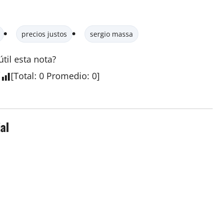
precios justos
sergio massa
útil esta
nota
?
[
Total
:
0
Promedio
:
0
]
al