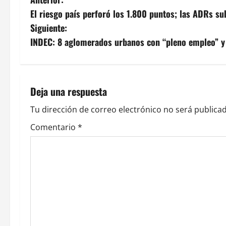
N
El riesgo país perforó los 1.800 puntos; las ADRs s
a
Siguiente:
v
INDEC: 8 aglomerados urbanos con “pleno empleo” y
e
g
Deja una respuesta
a
Tu dirección de correo electrónico no será publicad
c
Comentario
*
i
ó
n
d