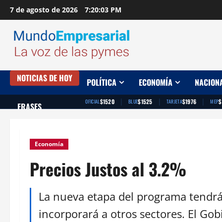
Saltar
7 de agosto de 2026
7:20:04 PM
al
contenido
NOTICIAS DE HOY
POLÍTICA
ECONOMÍA
NACION
|
|
|
$1520
$1525
$1976
$
OFICIAL
BLUE
TARJETA
MEP
FRASES
Economía
Precios Justos al 3.2%
La nueva etapa del programa tendrá 
incorporará a otros sectores. El Gob