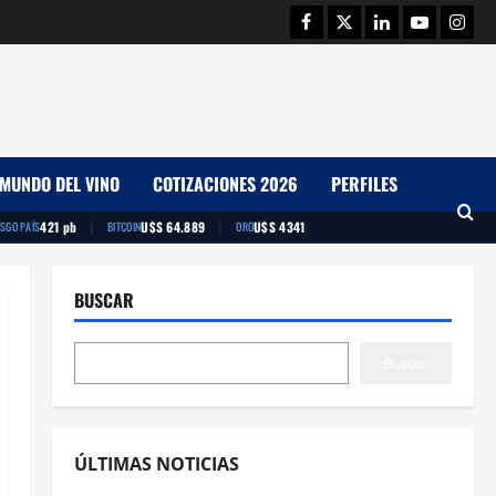
Facebook
Twitter
Linkedin
Youtube
Insta
MUNDO DEL VINO
COTIZACIONES 2026
PERFILES
|
|
421 pb
U$S 64.889
U$S 4341
ESGO PAÍS
BITCOIN
ORO
BUSCAR
Buscar
ÚLTIMAS NOTICIAS