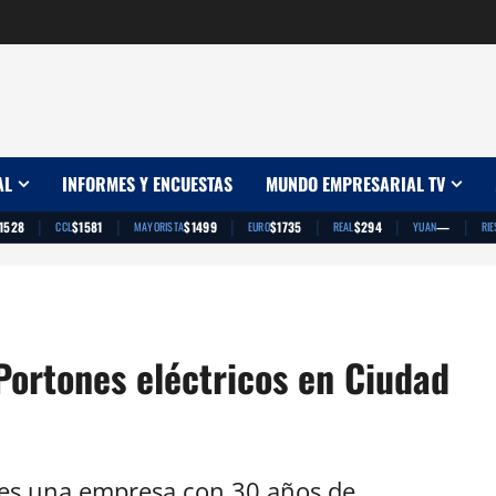
AL
INFORMES Y ENCUESTAS
MUNDO EMPRESARIAL TV
|
|
|
|
|
|
1528
$1581
$1499
$1735
$294
—
CCL
MAYORISTA
EURO
REAL
YUAN
RIE
Portones eléctricos en Ciudad
 es una empresa con 30 años de