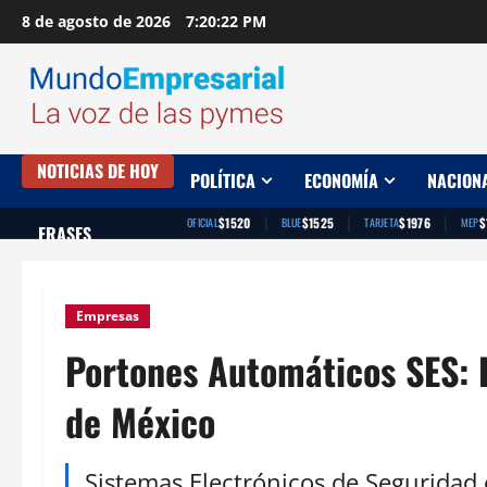
Saltar
8 de agosto de 2026
7:20:23 PM
al
contenido
NOTICIAS DE HOY
POLÍTICA
ECONOMÍA
NACION
|
|
|
$1520
$1525
$1976
$
OFICIAL
BLUE
TARJETA
MEP
FRASES
Empresas
Portones Automáticos SES: 
de México
Sistemas Electrónicos de Seguridad