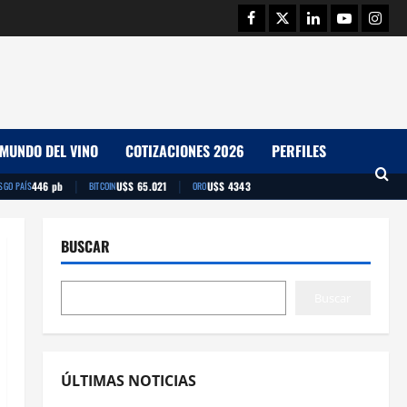
Facebook
Twitter
Linkedin
Youtube
Insta
MUNDO DEL VINO
COTIZACIONES 2026
PERFILES
|
|
446 pb
U$S 65.021
U$S 4343
SGO PAÍS
BITCOIN
ORO
BUSCAR
Buscar
ÚLTIMAS NOTICIAS