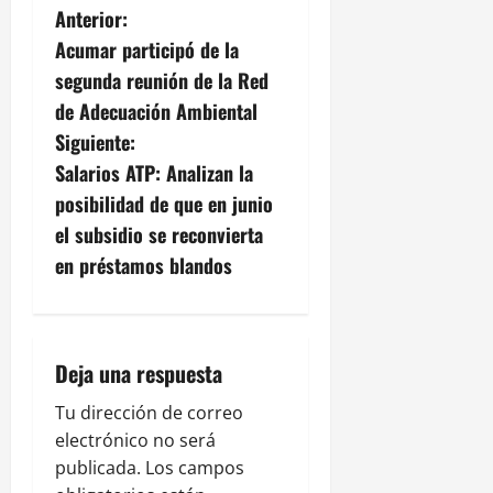
N
Anterior:
Acumar participó de la
a
segunda reunión de la Red
v
de Adecuación Ambiental
Siguiente:
e
Salarios ATP: Analizan la
g
posibilidad de que en junio
el subsidio se reconvierta
a
en préstamos blandos
c
i
Deja una respuesta
ó
Tu dirección de correo
n
electrónico no será
publicada.
Los campos
d