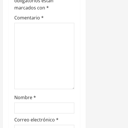
obligatorios están
e
marcados con
*
Comentario
*
e
n
t
r
a
d
a
Nombre
*
s
Correo electrónico
*