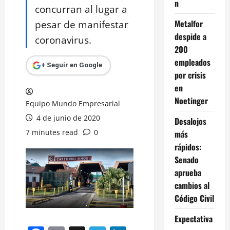
n
concurran al lugar a
pesar de manifestar
Metalfor
despide a
coronavirus.
200
empleados
+ Seguir en Google
por crisis
en
Noetinger
Equipo Mundo Empresarial
4 de junio de 2020
Desalojos
7 minutes read
0
más
rápidos:
Senado
aprueba
cambios al
Código Civil
Expectativa