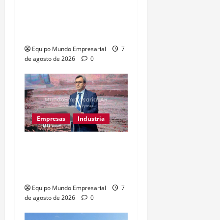
Metalfor despide a 200
empleados por crisis en
Noetinger
Equipo Mundo Empresarial
7
de agosto de 2026
0
Empresas
Industria
Caputo llama «tarados» a
críticos de la industria y
la UIA responde
Equipo Mundo Empresarial
7
de agosto de 2026
0