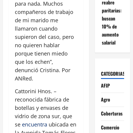
reabre
para nada. Muchos
paritarias:
compañeros de trabajo
buscan
de mi marido me
10% de
llamaron cuando
aumento
supieron del caso, pero
salarial
no quieren hablar
porque tienen miedo
que los echen”,
denunció Cristina. Por
CATEGORIAS
ANRed.
AFIP
Cattorini Hnos. –
Agro
reconocida fábrica de
botellas y envases de
Coberturas
vidrio de zona sur, que
se
encuentra
ubicada en
Comercio
la Avenida Tomás Flores