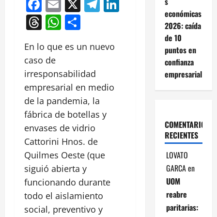
Facebook
Email
X
Telegram
LinkedIn
s
económicas
Threads
WhatsApp
Compartir
2026: caída
de 10
En lo que es un nuevo
puntos en
caso de
confianza
irresponsabilidad
empresarial
empresarial en medio
de la pandemia, la
fábrica de botellas y
COMENTARIOS
envases de vidrio
RECIENTES
Cattorini Hnos. de
LOVATO
Quilmes Oeste (que
GARCA
en
siguió abierta y
UOM
funcionando durante
reabre
todo el aislamiento
paritarias:
social, preventivo y