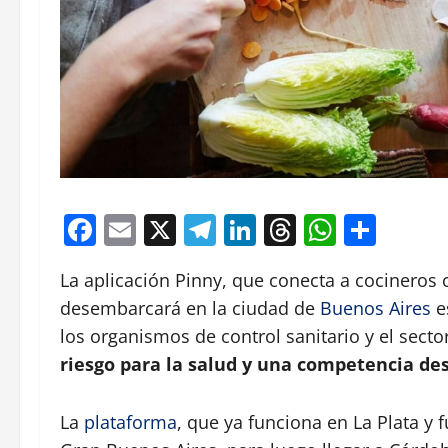
Facebook
Email
X
Telegram
LinkedIn
Threads
Whats
Comp
La aplicación Pinny, que conecta a cocinero
desembarcará en la ciudad de
Buenos Aires
e
los organismos de control sanitario y el sect
riesgo para la salud y una competencia des
La
plataforma
, que ya funciona en La Plata y 