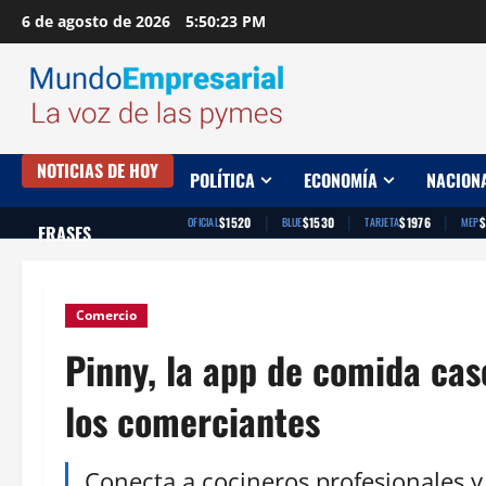
Saltar
6 de agosto de 2026
5:50:24 PM
al
contenido
NOTICIAS DE HOY
POLÍTICA
ECONOMÍA
NACION
|
|
|
$1520
$1530
$1976
$
OFICIAL
BLUE
TARJETA
MEP
FRASES
Comercio
Pinny, la app de comida ca
los comerciantes
Conecta a cocineros profesionales y