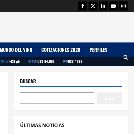
Facebook
Twitter
Linkedin
Youtube
Insta
MUNDO DEL VINO
COTIZACIONES 2026
PERFILES
|
|
421 pb
U$S 64.602
U$S 4238
SGO PAÍS
BITCOIN
ORO
BUSCAR
Buscar
ÚLTIMAS NOTICIAS