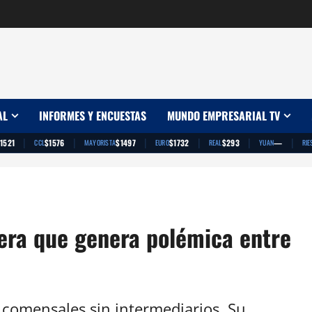
AL
INFORMES Y ENCUESTAS
MUNDO EMPRESARIAL TV
|
|
|
|
|
|
1521
$1576
$1497
$1732
$293
—
CCL
MAYORISTA
EURO
REAL
YUAN
RIE
sera que genera polémica entre
 comensales sin intermediarios. Su